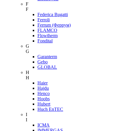
F
F
Federica Bugatti
Ferroli
Ferrum (Феррум)
FLAMCO
Flowtherm
Fondital
G
G
Garanterm
Gebo
GLOBAL
H
H
Haier
Hajdu
Henco
Hoobs
Hubert
Huch EnTEC
I
I
ICMA
IMMERGAS