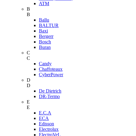
ATM
B
B
Ballu
BALTUR
Baxi
Bergerr
Bosch
Buran
C
C
Candy
Chaffoteaux
CyberPower
D
D
De Dietrich
DR-Termo
E
E
E.C.A
ECA
Edisson
Electrolux
ElectroVeL