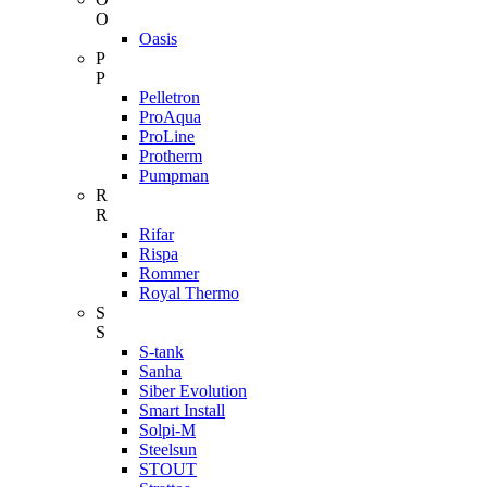
O
Oasis
P
P
Pelletron
ProAqua
ProLine
Protherm
Pumpman
R
R
Rifar
Rispa
Rommer
Royal Thermo
S
S
S-tank
Sanha
Siber Evolution
Smart Install
Solpi-M
Steelsun
STOUT