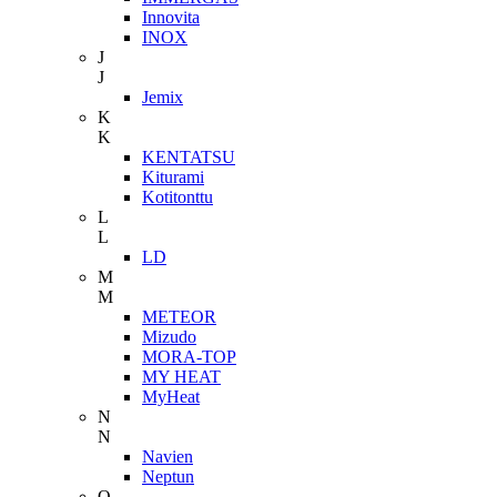
Innovita
INOX
J
J
Jemix
K
K
KENTATSU
Kiturami
Kotitonttu
L
L
LD
M
M
METEOR
Mizudo
MORA-TOP
MY HEAT
MyHeat
N
N
Navien
Neptun
O