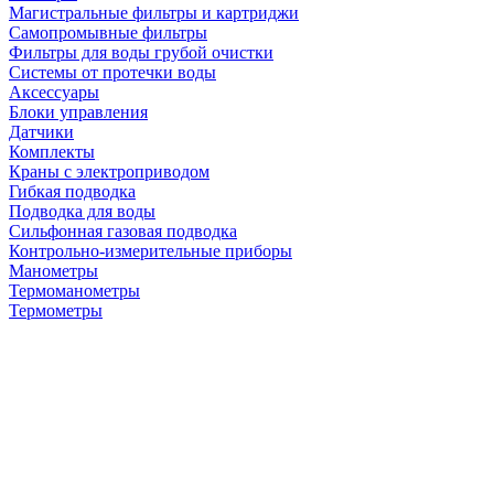
Магистральные фильтры и картриджи
Самопромывные фильтры
Фильтры для воды грубой очистки
Системы от протечки воды
Аксессуары
Блоки управления
Датчики
Комплекты
Краны с электроприводом
Гибкая подводка
Подводка для воды
Сильфонная газовая подводка
Контрольно-измерительные приборы
Манометры
Термоманометры
Термометры