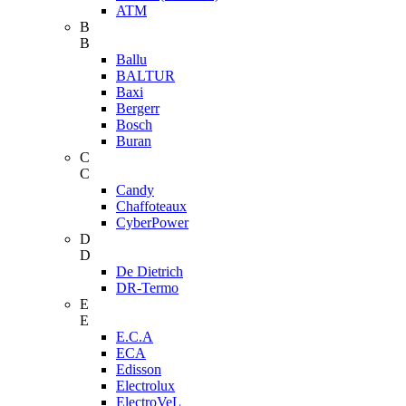
ATM
B
B
Ballu
BALTUR
Baxi
Bergerr
Bosch
Buran
C
C
Candy
Chaffoteaux
CyberPower
D
D
De Dietrich
DR-Termo
E
E
E.C.A
ECA
Edisson
Electrolux
ElectroVeL