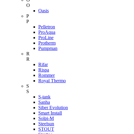
O
Oasis
P
P
Pelletron
ProAqua
ProLine
Protherm
Pumpman
R
R
Rifar
Rispa
Rommer
Royal Thermo
S
S
S-tank
Sanha
Siber Evolution
Smart Install
Solpi-M
Steelsun
STOUT