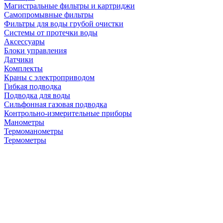
Магистральные фильтры и картриджи
Самопромывные фильтры
Фильтры для воды грубой очистки
Системы от протечки воды
Аксессуары
Блоки управления
Датчики
Комплекты
Краны с электроприводом
Гибкая подводка
Подводка для воды
Сильфонная газовая подводка
Контрольно-измерительные приборы
Манометры
Термоманометры
Термометры