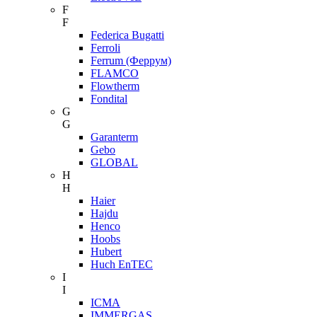
F
F
Federica Bugatti
Ferroli
Ferrum (Феррум)
FLAMCO
Flowtherm
Fondital
G
G
Garanterm
Gebo
GLOBAL
H
H
Haier
Hajdu
Henco
Hoobs
Hubert
Huch EnTEC
I
I
ICMA
IMMERGAS