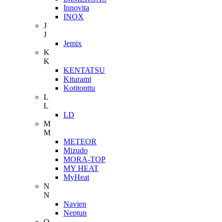
Innovita
INOX
J
J
Jemix
K
K
KENTATSU
Kiturami
Kotitonttu
L
L
LD
M
M
METEOR
Mizudo
MORA-TOP
MY HEAT
MyHeat
N
N
Navien
Neptun
O