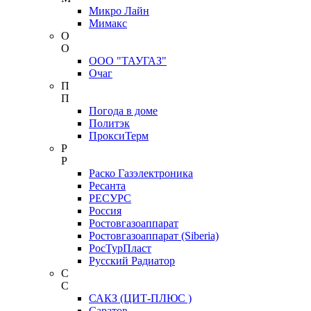
Микро Лайн
Мимакс
О
О
ООО "ТАУГАЗ"
Очаг
П
П
Погода в доме
Политэк
ПроксиТерм
Р
Р
Раско Газэлектроника
Ресанта
РЕСУРС
Россия
Ростовгазоаппарат
Ростовгазоаппарат (Siberia)
РосТурПласт
Русский Радиатор
С
С
САКЗ (ЦИТ-ПЛЮС )
Саратов