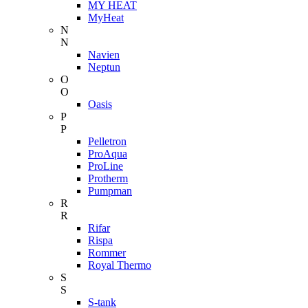
MY HEAT
MyHeat
N
N
Navien
Neptun
O
O
Oasis
P
P
Pelletron
ProAqua
ProLine
Protherm
Pumpman
R
R
Rifar
Rispa
Rommer
Royal Thermo
S
S
S-tank