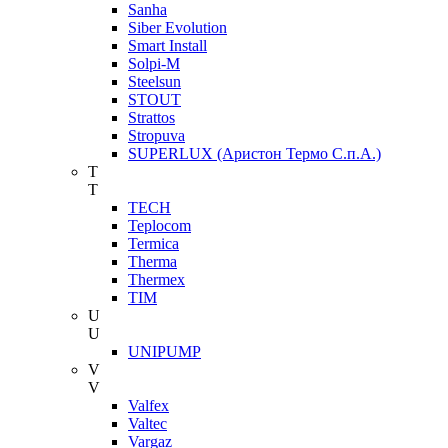
Sanha
Siber Evolution
Smart Install
Solpi-M
Steelsun
STOUT
Strattos
Stropuva
SUPERLUX (Аристон Термо С.п.А.)
T
T
TECH
Teplocom
Termica
Therma
Thermex
TIM
U
U
UNIPUMP
V
V
Valfex
Valtec
Vargaz