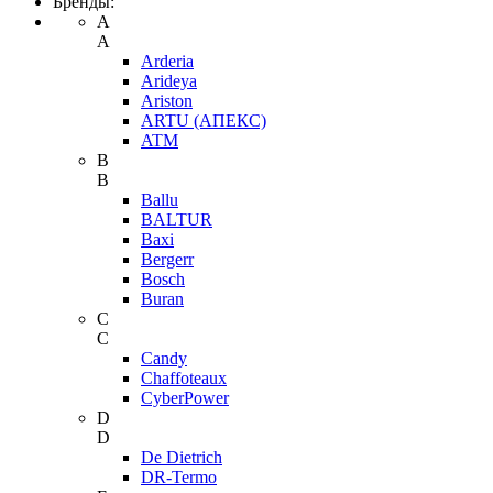
Бренды:
A
A
Arderia
Arideya
Ariston
ARTU (АПЕКС)
ATM
B
B
Ballu
BALTUR
Baxi
Bergerr
Bosch
Buran
C
C
Candy
Chaffoteaux
CyberPower
D
D
De Dietrich
DR-Termo