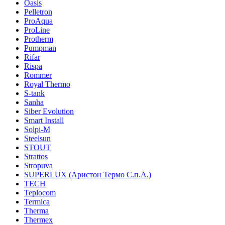
Oasis
Pelletron
ProAqua
ProLine
Protherm
Pumpman
Rifar
Rispa
Rommer
Royal Thermo
S-tank
Sanha
Siber Evolution
Smart Install
Solpi-M
Steelsun
STOUT
Strattos
Stropuva
SUPERLUX (Аристон Термо С.п.А.)
TECH
Teplocom
Termica
Therma
Thermex