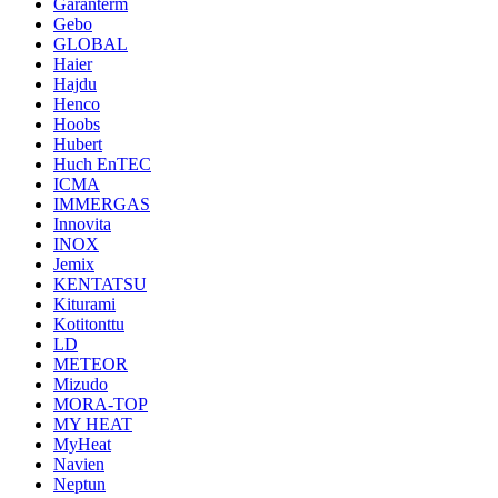
Garanterm
Gebo
GLOBAL
Haier
Hajdu
Henco
Hoobs
Hubert
Huch EnTEC
ICMA
IMMERGAS
Innovita
INOX
Jemix
KENTATSU
Kiturami
Kotitonttu
LD
METEOR
Mizudo
MORA-TOP
MY HEAT
MyHeat
Navien
Neptun