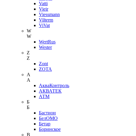
Vatti
Vieir
Viessmann
Vilterm
ViVat
W
W
WertRus
Wester
Z
Z
Zont
ZOTA
А
А
АкваКонтроль
АКВАТЕК
АТМ
Б
Б
Бастион
БелОМО
Бетар
Боринское
В