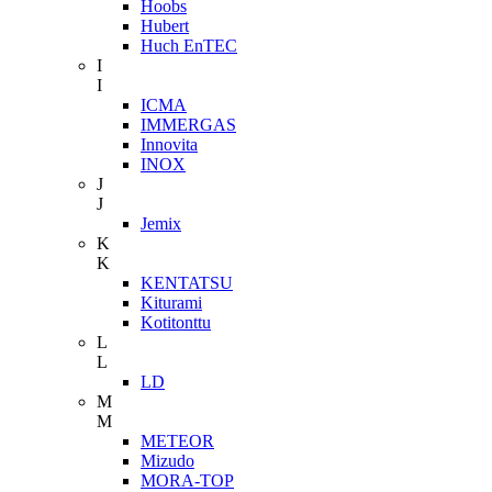
Hoobs
Hubert
Huch EnTEC
I
I
ICMA
IMMERGAS
Innovita
INOX
J
J
Jemix
K
K
KENTATSU
Kiturami
Kotitonttu
L
L
LD
M
M
METEOR
Mizudo
MORA-TOP