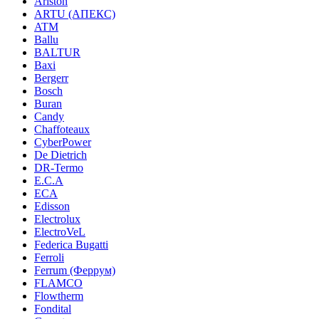
Ariston
ARTU (АПЕКС)
ATM
Ballu
BALTUR
Baxi
Bergerr
Bosch
Buran
Candy
Chaffoteaux
CyberPower
De Dietrich
DR-Termo
E.C.A
ECA
Edisson
Electrolux
ElectroVeL
Federica Bugatti
Ferroli
Ferrum (Феррум)
FLAMCO
Flowtherm
Fondital