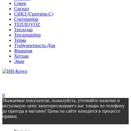
Север
Сигнал
СИКЗ (Газотрон-С)
Счетприбор
ТЕПЛОVOZ
Теплодар
Теплоприбор
Терма
Турбулентность-Дон
Франция
Хотхан
Эван
0
Уважаемые покупатели, пожалуйста, уточняйте наличие и
актуальную цену заинтересовавшего вас товара по телефону
до приезда в магазин! Цены на сайте находятся в процессе
правки.