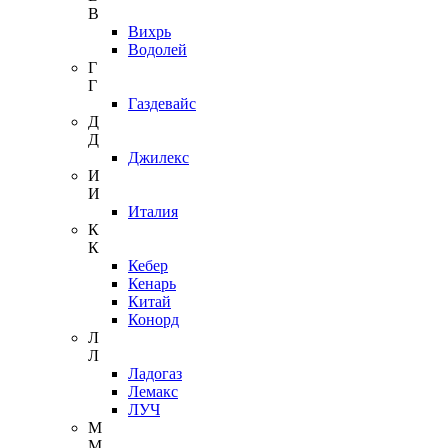
В
Вихрь
Водолей
Г
Г
Газдевайс
Д
Д
Джилекс
И
И
Италия
К
К
Кебер
Кенарь
Китай
Конорд
Л
Л
Ладогаз
Лемакс
ЛУЧ
М
М