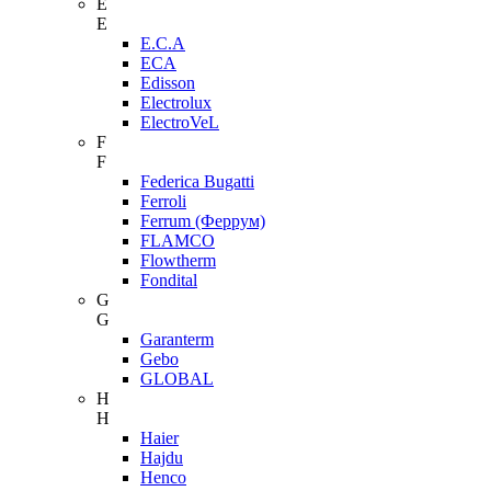
E
E
E.C.A
ECA
Edisson
Electrolux
ElectroVeL
F
F
Federica Bugatti
Ferroli
Ferrum (Феррум)
FLAMCO
Flowtherm
Fondital
G
G
Garanterm
Gebo
GLOBAL
H
H
Haier
Hajdu
Henco