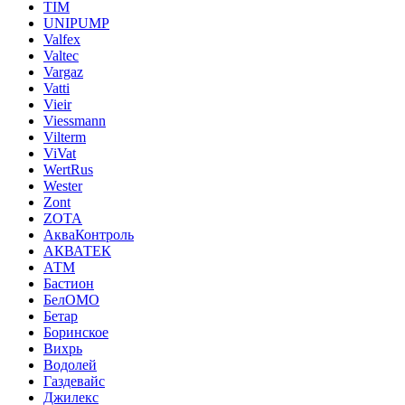
TIM
UNIPUMP
Valfex
Valtec
Vargaz
Vatti
Vieir
Viessmann
Vilterm
ViVat
WertRus
Wester
Zont
ZOTA
АкваКонтроль
АКВАТЕК
АТМ
Бастион
БелОМО
Бетар
Боринское
Вихрь
Водолей
Газдевайс
Джилекс