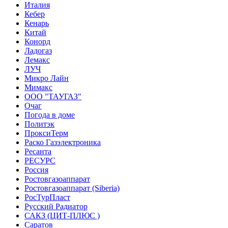
Италия
Кебер
Кенарь
Китай
Конорд
Ладогаз
Лемакс
ЛУЧ
Микро Лайн
Мимакс
ООО "ТАУГАЗ"
Очаг
Погода в доме
Политэк
ПроксиТерм
Раско Газэлектроника
Ресанта
РЕСУРС
Россия
Ростовгазоаппарат
Ростовгазоаппарат (Siberia)
РосТурПласт
Русский Радиатор
САКЗ (ЦИТ-ПЛЮС )
Саратов