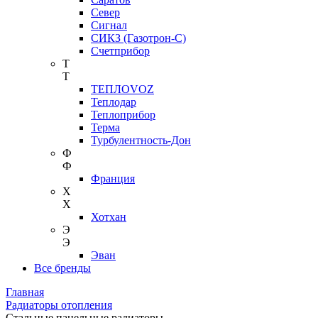
Север
Сигнал
СИКЗ (Газотрон-С)
Счетприбор
Т
Т
ТЕПЛОVOZ
Теплодар
Теплоприбор
Терма
Турбулентность-Дон
Ф
Ф
Франция
Х
Х
Хотхан
Э
Э
Эван
Все бренды
Главная
Радиаторы отопления
Стальные панельные радиаторы