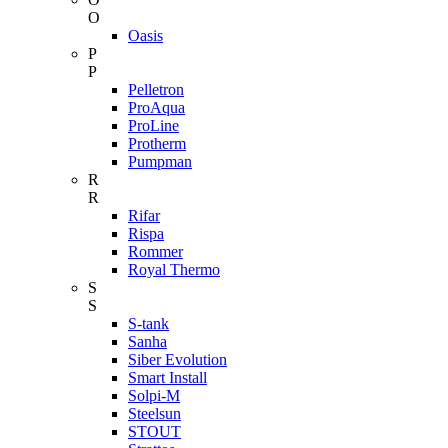
O
Oasis
P
P
Pelletron
ProAqua
ProLine
Protherm
Pumpman
R
R
Rifar
Rispa
Rommer
Royal Thermo
S
S
S-tank
Sanha
Siber Evolution
Smart Install
Solpi-M
Steelsun
STOUT