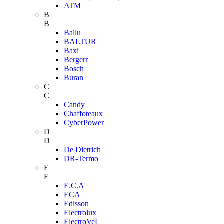
ATM
B
B
Ballu
BALTUR
Baxi
Bergerr
Bosch
Buran
C
C
Candy
Chaffoteaux
CyberPower
D
D
De Dietrich
DR-Termo
E
E
E.C.A
ECA
Edisson
Electrolux
ElectroVeL