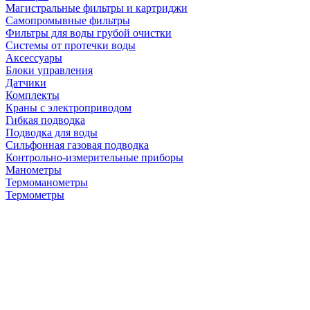
Магистральные фильтры и картриджи
Самопромывные фильтры
Фильтры для воды грубой очистки
Системы от протечки воды
Аксессуары
Блоки управления
Датчики
Комплекты
Краны с электроприводом
Гибкая подводка
Подводка для воды
Сильфонная газовая подводка
Контрольно-измерительные приборы
Манометры
Термоманометры
Термометры