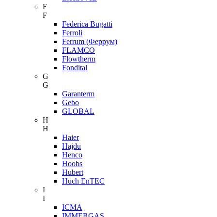
F
F
Federica Bugatti
Ferroli
Ferrum (Феррум)
FLAMCO
Flowtherm
Fondital
G
G
Garanterm
Gebo
GLOBAL
H
H
Haier
Hajdu
Henco
Hoobs
Hubert
Huch EnTEC
I
I
ICMA
IMMERGAS