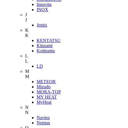
Innovita
INOX
J
J
Jemix
K
K
KENTATSU
Kiturami
Kotitonttu
L
L
LD
M
M
METEOR
Mizudo
MORA-TOP
MY HEAT
MyHeat
N
N
Navien
Neptun
O