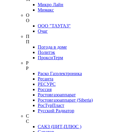
Микро Лайн
Мимакс
О
О
ООО "ТАУГАЗ"
Очаг
П
П
Погода в доме
Политэк
ПроксиТерм
Р
Р
Раско Газэлектроника
Ресанта
РЕСУРС
Россия
Ростовгазоаппарат
Ростовгазоаппарат (Siberia)
РосТурПласт
Русский Радиатор
С
С
САКЗ (ЦИТ-ПЛЮС )
Саратов