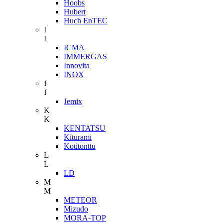
Hoobs
Hubert
Huch EnTEC
I
I
ICMA
IMMERGAS
Innovita
INOX
J
J
Jemix
K
K
KENTATSU
Kiturami
Kotitonttu
L
L
LD
M
M
METEOR
Mizudo
MORA-TOP