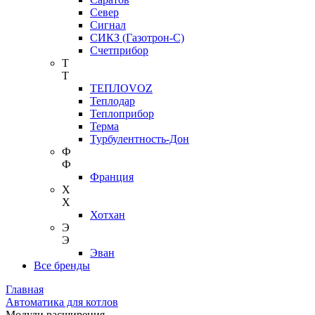
Север
Сигнал
СИКЗ (Газотрон-С)
Счетприбор
Т
Т
ТЕПЛОVOZ
Теплодар
Теплоприбор
Терма
Турбулентность-Дон
Ф
Ф
Франция
Х
Х
Хотхан
Э
Э
Эван
Все бренды
Главная
Автоматика для котлов
Модули расширения