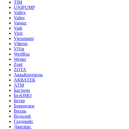
TIM
UNIPUMP
Valfex
Valtec
Vargaz
Vatti
Vieir
Viessmann
Vilterm
ViVat
WertRus
Wester
Zont
ZOTA
АкваКонтроль
АКВАТЕК
АТМ
Бастион
БелОМО
Бетар
Боринское
Вихрь
Водолей
Газдевайс
Джилекс