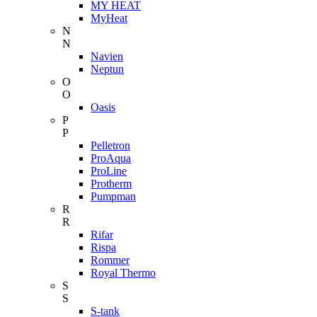
MY HEAT
MyHeat
N
N
Navien
Neptun
O
O
Oasis
P
P
Pelletron
ProAqua
ProLine
Protherm
Pumpman
R
R
Rifar
Rispa
Rommer
Royal Thermo
S
S
S-tank