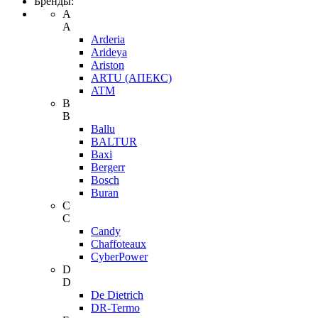
Бренды:
A
A
Arderia
Arideya
Ariston
ARTU (АПЕКС)
ATM
B
B
Ballu
BALTUR
Baxi
Bergerr
Bosch
Buran
C
C
Candy
Chaffoteaux
CyberPower
D
D
De Dietrich
DR-Termo