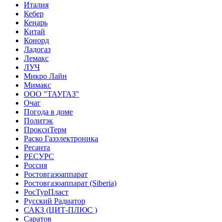
Италия
Кебер
Кенарь
Китай
Конорд
Ладогаз
Лемакс
ЛУЧ
Микро Лайн
Мимакс
ООО "ТАУГАЗ"
Очаг
Погода в доме
Политэк
ПроксиТерм
Раско Газэлектроника
Ресанта
РЕСУРС
Россия
Ростовгазоаппарат
Ростовгазоаппарат (Siberia)
РосТурПласт
Русский Радиатор
САКЗ (ЦИТ-ПЛЮС )
Саратов