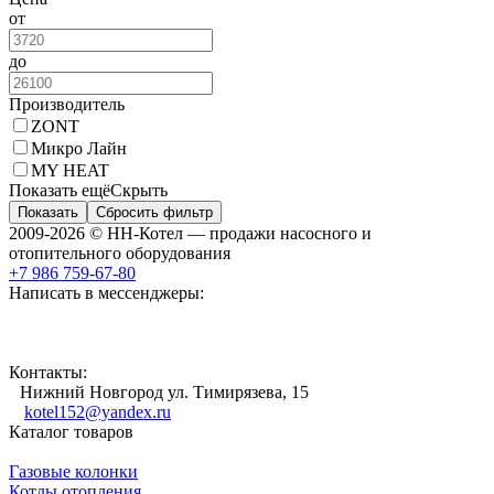
от
до
Производитель
ZONT
Микро Лайн
MY HEAT
Показать ещё
Скрыть
Показать
Сбросить фильтр
2009-2026 © НН-Котел — продажи насосного и
отопительного оборудования
+7 986 759-67-80
Написать в мессенджеры:
Контакты:
Нижний Новгород ул. Тимирязева, 15
kotel152@yandex.ru
Каталог товаров
Газовые колонки
Котлы отопления