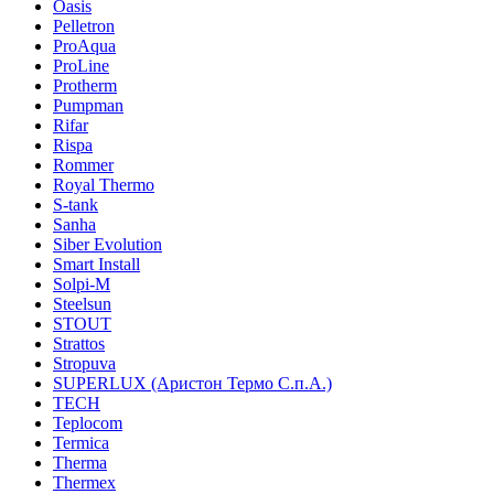
Oasis
Pelletron
ProAqua
ProLine
Protherm
Pumpman
Rifar
Rispa
Rommer
Royal Thermo
S-tank
Sanha
Siber Evolution
Smart Install
Solpi-M
Steelsun
STOUT
Strattos
Stropuva
SUPERLUX (Аристон Термо С.п.А.)
TECH
Teplocom
Termica
Therma
Thermex