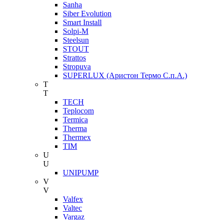
Sanha
Siber Evolution
Smart Install
Solpi-M
Steelsun
STOUT
Strattos
Stropuva
SUPERLUX (Аристон Термо С.п.А.)
T
T
TECH
Teplocom
Termica
Therma
Thermex
TIM
U
U
UNIPUMP
V
V
Valfex
Valtec
Vargaz