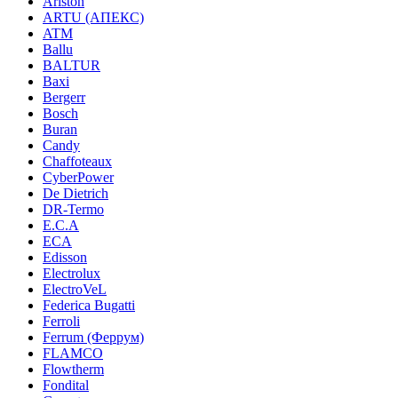
Ariston
ARTU (АПЕКС)
ATM
Ballu
BALTUR
Baxi
Bergerr
Bosch
Buran
Candy
Chaffoteaux
CyberPower
De Dietrich
DR-Termo
E.C.A
ECA
Edisson
Electrolux
ElectroVeL
Federica Bugatti
Ferroli
Ferrum (Феррум)
FLAMCO
Flowtherm
Fondital