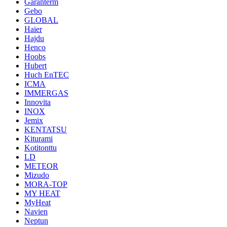
Garanterm
Gebo
GLOBAL
Haier
Hajdu
Henco
Hoobs
Hubert
Huch EnTEC
ICMA
IMMERGAS
Innovita
INOX
Jemix
KENTATSU
Kiturami
Kotitonttu
LD
METEOR
Mizudo
MORA-TOP
MY HEAT
MyHeat
Navien
Neptun