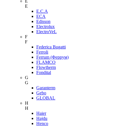
E
E
E.C.A
ECA
Edisson
Electrolux
ElectroVeL
F
F
Federica Bugatti
Ferroli
Ferrum (Феррум)
FLAMCO
Flowtherm
Fondital
G
G
Garanterm
Gebo
GLOBAL
H
H
Haier
Hajdu
Henco