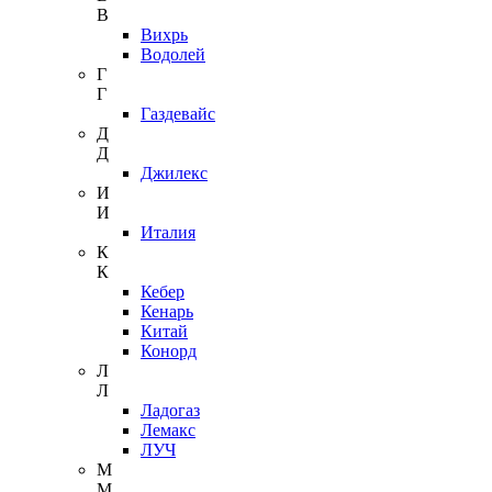
В
Вихрь
Водолей
Г
Г
Газдевайс
Д
Д
Джилекс
И
И
Италия
К
К
Кебер
Кенарь
Китай
Конорд
Л
Л
Ладогаз
Лемакс
ЛУЧ
М
М