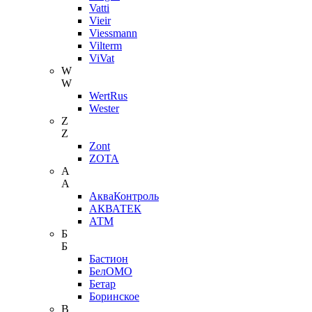
Vatti
Vieir
Viessmann
Vilterm
ViVat
W
W
WertRus
Wester
Z
Z
Zont
ZOTA
А
А
АкваКонтроль
АКВАТЕК
АТМ
Б
Б
Бастион
БелОМО
Бетар
Боринское
В