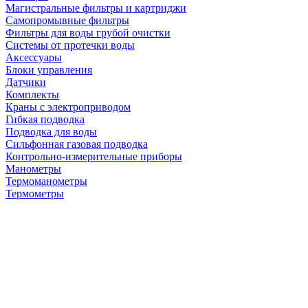
Магистральные фильтры и картриджи
Самопромывные фильтры
Фильтры для воды грубой очистки
Системы от протечки воды
Аксессуары
Блоки управления
Датчики
Комплекты
Краны с электроприводом
Гибкая подводка
Подводка для воды
Сильфонная газовая подводка
Контрольно-измерительные приборы
Манометры
Термоманометры
Термометры