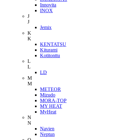
Innovita
INOX
J
J
Jemix
K
K
KENTATSU
Kiturami
Kotitonttu
L
L
LD
M
M
METEOR
Mizudo
MORA-TOP
MY HEAT
MyHeat
N
N
Navien
Neptun
O