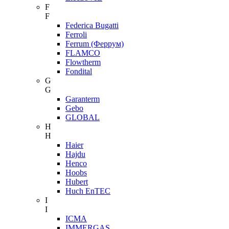
F
F
Federica Bugatti
Ferroli
Ferrum (Феррум)
FLAMCO
Flowtherm
Fondital
G
G
Garanterm
Gebo
GLOBAL
H
H
Haier
Hajdu
Henco
Hoobs
Hubert
Huch EnTEC
I
I
ICMA
IMMERGAS