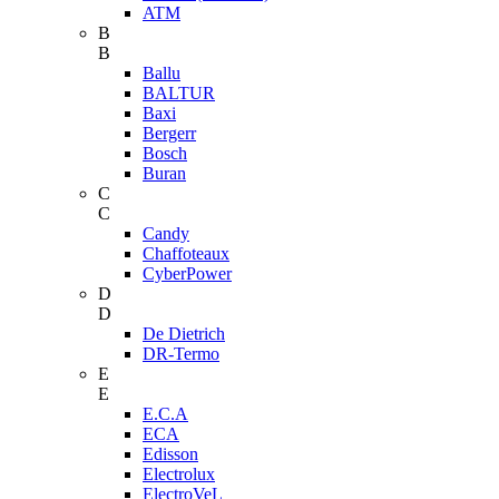
ATM
B
B
Ballu
BALTUR
Baxi
Bergerr
Bosch
Buran
C
C
Candy
Chaffoteaux
CyberPower
D
D
De Dietrich
DR-Termo
E
E
E.C.A
ECA
Edisson
Electrolux
ElectroVeL