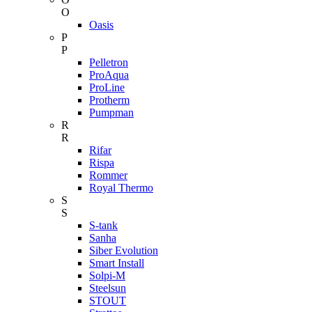
O
Oasis
P
P
Pelletron
ProAqua
ProLine
Protherm
Pumpman
R
R
Rifar
Rispa
Rommer
Royal Thermo
S
S
S-tank
Sanha
Siber Evolution
Smart Install
Solpi-M
Steelsun
STOUT