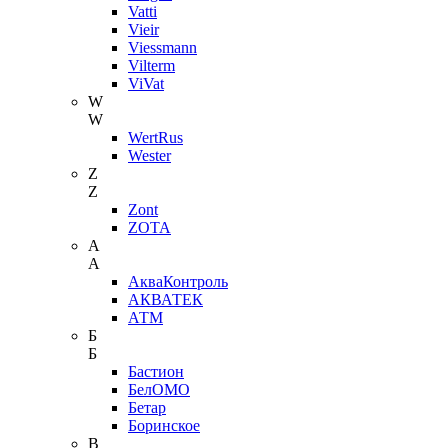
Vatti
Vieir
Viessmann
Vilterm
ViVat
W
W
WertRus
Wester
Z
Z
Zont
ZOTA
А
А
АкваКонтроль
АКВАТЕК
АТМ
Б
Б
Бастион
БелОМО
Бетар
Боринское
В