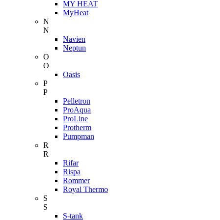
MY HEAT
MyHeat
N
N
Navien
Neptun
O
O
Oasis
P
P
Pelletron
ProAqua
ProLine
Protherm
Pumpman
R
R
Rifar
Rispa
Rommer
Royal Thermo
S
S
S-tank