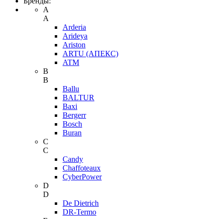
Бренды:
A
A
Arderia
Arideya
Ariston
ARTU (АПЕКС)
ATM
B
B
Ballu
BALTUR
Baxi
Bergerr
Bosch
Buran
C
C
Candy
Chaffoteaux
CyberPower
D
D
De Dietrich
DR-Termo