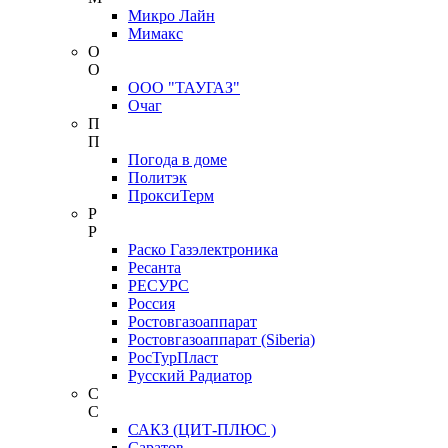
Микро Лайн
Мимакс
О
О
ООО "ТАУГАЗ"
Очаг
П
П
Погода в доме
Политэк
ПроксиТерм
Р
Р
Раско Газэлектроника
Ресанта
РЕСУРС
Россия
Ростовгазоаппарат
Ростовгазоаппарат (Siberia)
РосТурПласт
Русский Радиатор
С
С
САКЗ (ЦИТ-ПЛЮС )
Саратов