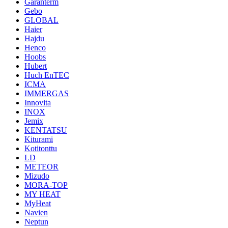
Garanterm
Gebo
GLOBAL
Haier
Hajdu
Henco
Hoobs
Hubert
Huch EnTEC
ICMA
IMMERGAS
Innovita
INOX
Jemix
KENTATSU
Kiturami
Kotitonttu
LD
METEOR
Mizudo
MORA-TOP
MY HEAT
MyHeat
Navien
Neptun