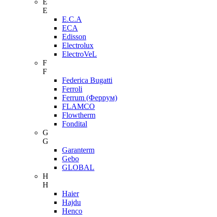
E
E
E.C.A
ECA
Edisson
Electrolux
ElectroVeL
F
F
Federica Bugatti
Ferroli
Ferrum (Феррум)
FLAMCO
Flowtherm
Fondital
G
G
Garanterm
Gebo
GLOBAL
H
H
Haier
Hajdu
Henco