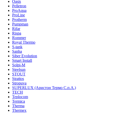
Oasis
Pelletron
ProAqua
ProLine
Protherm
Pumpman
Rifar
Rispa
Rommer
Royal Thermo
S-tank
Sanha
Siber Evolution
Smart Install
Solpi-M
Steelsun
STOUT
Strattos
Stropuva
SUPERLUX (Аристон Термо С.п.А.)
TECH
Teplocom
Termica
Therma
Thermex