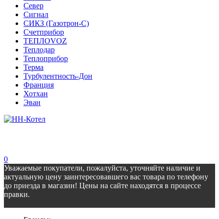
Север
Сигнал
СИКЗ (Газотрон-С)
Счетприбор
ТЕПЛОVOZ
Теплодар
Теплоприбор
Терма
Турбулентность-Дон
Франция
Хотхан
Эван
0
Уважаемые покупатели, пожалуйста, уточняйте наличие и
актуальную цену заинтересовавшего вас товара по телефону
до приезда в магазин! Цены на сайте находятся в процессе
правки.