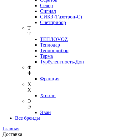
Север
Сигнал
СИКЗ (Газотрон-С)
Счетприбор
Т
Т
ТЕПЛОVOZ
Теплодар
Теплоприбор
Терма
Турбулентность-Дон
Ф
Ф
Франция
Х
Х
Хотхан
Э
Э
Эван
Все бренды
Главная
Доставка