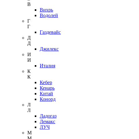
В
Вихрь
Водолей
Г
Г
Газдевайс
Д
Д
Джилекс
И
И
Италия
К
К
Кебер
Кенарь
Китай
Конорд
Л
Л
Ладогаз
Лемакс
ЛУЧ
М
М