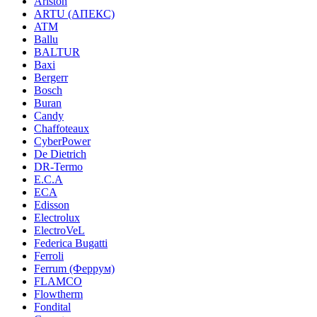
Ariston
ARTU (АПЕКС)
ATM
Ballu
BALTUR
Baxi
Bergerr
Bosch
Buran
Candy
Chaffoteaux
CyberPower
De Dietrich
DR-Termo
E.C.A
ECA
Edisson
Electrolux
ElectroVeL
Federica Bugatti
Ferroli
Ferrum (Феррум)
FLAMCO
Flowtherm
Fondital