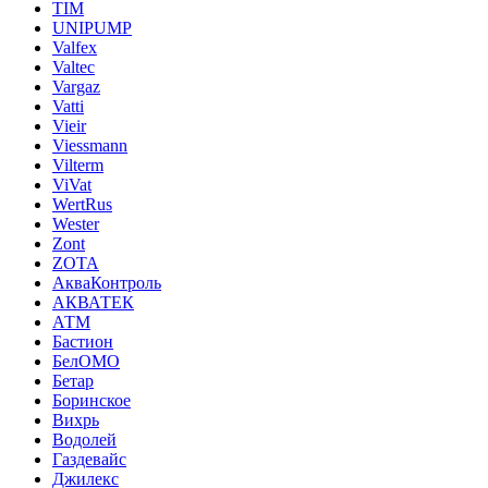
TIM
UNIPUMP
Valfex
Valtec
Vargaz
Vatti
Vieir
Viessmann
Vilterm
ViVat
WertRus
Wester
Zont
ZOTA
АкваКонтроль
АКВАТЕК
АТМ
Бастион
БелОМО
Бетар
Боринское
Вихрь
Водолей
Газдевайс
Джилекс