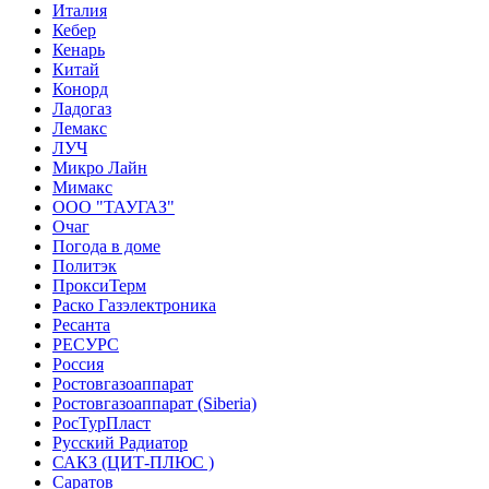
Италия
Кебер
Кенарь
Китай
Конорд
Ладогаз
Лемакс
ЛУЧ
Микро Лайн
Мимакс
ООО "ТАУГАЗ"
Очаг
Погода в доме
Политэк
ПроксиТерм
Раско Газэлектроника
Ресанта
РЕСУРС
Россия
Ростовгазоаппарат
Ростовгазоаппарат (Siberia)
РосТурПласт
Русский Радиатор
САКЗ (ЦИТ-ПЛЮС )
Саратов