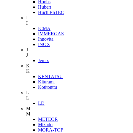
Hoobs
Hubert
Huch EnTEC
I
I
ICMA
IMMERGAS
Innovita
INOX
J
J
Jemix
K
K
KENTATSU
Kiturami
Kotitonttu
L
L
LD
M
M
METEOR
Mizudo
MORA-TOP