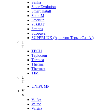
Sanha
Siber Evolution
Smart Install
Solpi-M
Steelsun
STOUT
Strattos
Stropuva
SUPERLUX (Аристон Термо С.п.А.)
T
T
TECH
Teplocom
Termica
Therma
Thermex
TIM
U
U
UNIPUMP
V
V
Valfex
Valtec
Vargaz