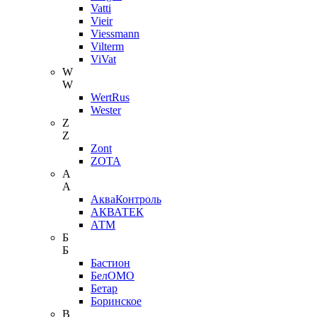
Vatti
Vieir
Viessmann
Vilterm
ViVat
W
W
WertRus
Wester
Z
Z
Zont
ZOTA
А
А
АкваКонтроль
АКВАТЕК
АТМ
Б
Б
Бастион
БелОМО
Бетар
Боринское
В