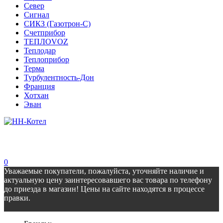
Север
Сигнал
СИКЗ (Газотрон-С)
Счетприбор
ТЕПЛОVOZ
Теплодар
Теплоприбор
Терма
Турбулентность-Дон
Франция
Хотхан
Эван
0
Уважаемые покупатели, пожалуйста, уточняйте наличие и
актуальную цену заинтересовавшего вас товара по телефону
до приезда в магазин! Цены на сайте находятся в процессе
правки.