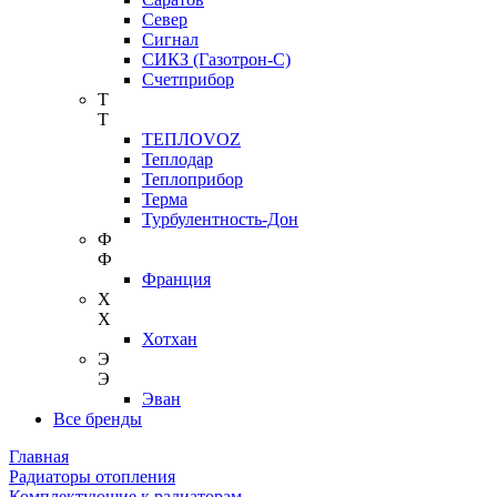
Север
Сигнал
СИКЗ (Газотрон-С)
Счетприбор
Т
Т
ТЕПЛОVOZ
Теплодар
Теплоприбор
Терма
Турбулентность-Дон
Ф
Ф
Франция
Х
Х
Хотхан
Э
Э
Эван
Все бренды
Главная
Радиаторы отопления
Комплектующие к радиаторам