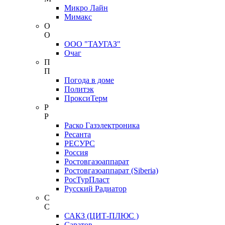
Микро Лайн
Мимакс
О
О
ООО "ТАУГАЗ"
Очаг
П
П
Погода в доме
Политэк
ПроксиТерм
Р
Р
Раско Газэлектроника
Ресанта
РЕСУРС
Россия
Ростовгазоаппарат
Ростовгазоаппарат (Siberia)
РосТурПласт
Русский Радиатор
С
С
САКЗ (ЦИТ-ПЛЮС )
Саратов