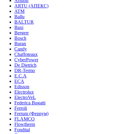
Ariston
ARTU (АПЕКС)
ATM
Ballu
BALTUR
Baxi
Bergerr
Bosch
Buran
Candy
Chaffoteaux
CyberPower
De Dietrich
DR-Termo
E.C.A
ECA
Edisson
Electrolux
ElectroVeL
Federica Bugatti
Ferroli
Ferrum (Феррум)
FLAMCO
Flowtherm
Fondital