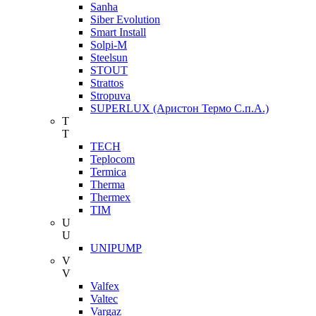
Sanha
Siber Evolution
Smart Install
Solpi-M
Steelsun
STOUT
Strattos
Stropuva
SUPERLUX (Аристон Термо С.п.А.)
T
T
TECH
Teplocom
Termica
Therma
Thermex
TIM
U
U
UNIPUMP
V
V
Valfex
Valtec
Vargaz