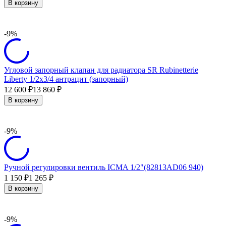
В корзину
-9%
Угловой запорный клапан для радиатора SR Rubinetterie
Liberty 1/2х3/4 антрацит (запорный)
12 600
13 860
₽
₽
В корзину
-9%
Ручной регулировки вентиль ICMA 1/2"(82813AD06 940)
1 150
1 265
₽
₽
В корзину
-9%