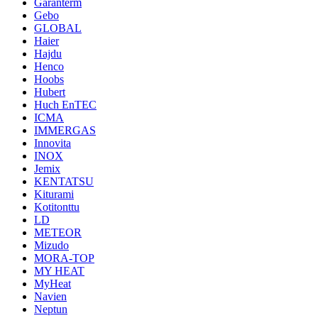
Garanterm
Gebo
GLOBAL
Haier
Hajdu
Henco
Hoobs
Hubert
Huch EnTEC
ICMA
IMMERGAS
Innovita
INOX
Jemix
KENTATSU
Kiturami
Kotitonttu
LD
METEOR
Mizudo
MORA-TOP
MY HEAT
MyHeat
Navien
Neptun