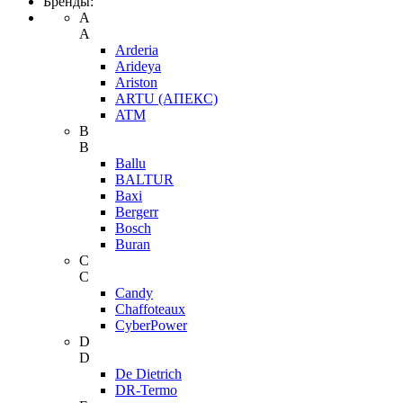
Бренды:
A
A
Arderia
Arideya
Ariston
ARTU (АПЕКС)
ATM
B
B
Ballu
BALTUR
Baxi
Bergerr
Bosch
Buran
C
C
Candy
Chaffoteaux
CyberPower
D
D
De Dietrich
DR-Termo