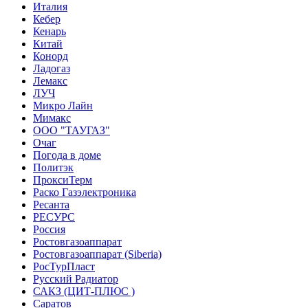
Италия
Кебер
Кенарь
Китай
Конорд
Ладогаз
Лемакс
ЛУЧ
Микро Лайн
Мимакс
ООО "ТАУГАЗ"
Очаг
Погода в доме
Политэк
ПроксиТерм
Раско Газэлектроника
Ресанта
РЕСУРС
Россия
Ростовгазоаппарат
Ростовгазоаппарат (Siberia)
РосТурПласт
Русский Радиатор
САКЗ (ЦИТ-ПЛЮС )
Саратов