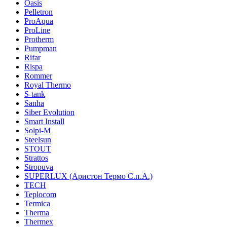
Oasis
Pelletron
ProAqua
ProLine
Protherm
Pumpman
Rifar
Rispa
Rommer
Royal Thermo
S-tank
Sanha
Siber Evolution
Smart Install
Solpi-M
Steelsun
STOUT
Strattos
Stropuva
SUPERLUX (Аристон Термо С.п.А.)
TECH
Teplocom
Termica
Therma
Thermex