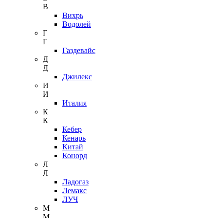
В
Вихрь
Водолей
Г
Г
Газдевайс
Д
Д
Джилекс
И
И
Италия
К
К
Кебер
Кенарь
Китай
Конорд
Л
Л
Ладогаз
Лемакс
ЛУЧ
М
М