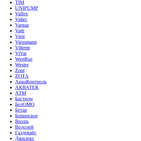
TIM
UNIPUMP
Valfex
Valtec
Vargaz
Vatti
Vieir
Viessmann
Vilterm
ViVat
WertRus
Wester
Zont
ZOTA
АкваКонтроль
АКВАТЕК
АТМ
Бастион
БелОМО
Бетар
Боринское
Вихрь
Водолей
Газдевайс
Джилекс