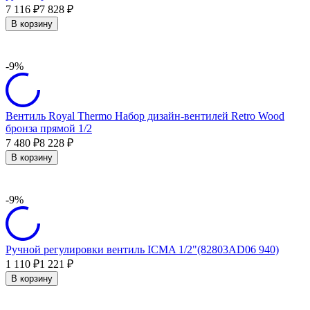
7 116
7 828
₽
₽
В корзину
-9%
Вентиль Royal Thermo Набор дизайн-вентилей Retro Wood
бронза прямой 1/2
7 480
8 228
₽
₽
В корзину
-9%
Ручной регулировки вентиль ICMA 1/2"(82803AD06 940)
1 110
1 221
₽
₽
В корзину