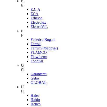
E
E
E.C.A
ECA
Edisson
Electrolux
ElectroVeL
F
F
Federica Bugatti
Ferroli
Ferrum (Феррум)
FLAMCO
Flowtherm
Fondital
G
G
Garanterm
Gebo
GLOBAL
H
H
Haier
Hajdu
Henco