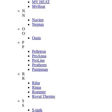
MY HEAT
MyHeat
N
N
Navien
Neptun
O
O
Oasis
P
P
Pelletron
ProAqua
ProLine
Protherm
Pumpman
R
R
Rifar
Rispa
Rommer
Royal Thermo
S
S
S-tank