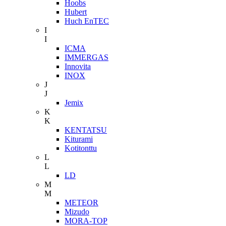
Hoobs
Hubert
Huch EnTEC
I
I
ICMA
IMMERGAS
Innovita
INOX
J
J
Jemix
K
K
KENTATSU
Kiturami
Kotitonttu
L
L
LD
M
M
METEOR
Mizudo
MORA-TOP