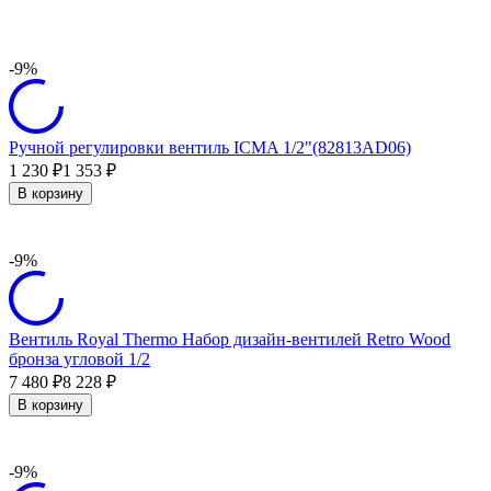
-9%
Ручной регулировки вентиль ICMA 1/2"(82813AD06)
1 230
1 353
₽
₽
В корзину
-9%
Вентиль Royal Thermo Набор дизайн-вентилей Retro Wood
бронза угловой 1/2
7 480
8 228
₽
₽
В корзину
-9%