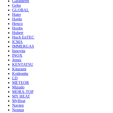
Garanterm
Gebo
GLOBAL
Haier
Hajdu
Henco
Hoobs
Hubert
Huch EnTEC
ICMA
IMMERGAS
Innovita
INOX
Jemix
KENTATSU
Kiturami
Kotitonttu
LD
METEOR
Mizudo
MORA-TOP
MY HEAT
MyHeat
Navien
Neptun