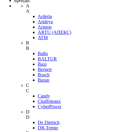
Бренды:
A
A
Arderia
Arideya
Ariston
ARTU (АПЕКС)
ATM
B
B
Ballu
BALTUR
Baxi
Bergerr
Bosch
Buran
C
C
Candy
Chaffoteaux
CyberPower
D
D
De Dietrich
DR-Termo