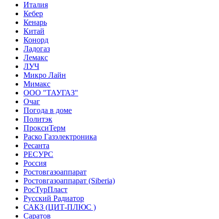
Италия
Кебер
Кенарь
Китай
Конорд
Ладогаз
Лемакс
ЛУЧ
Микро Лайн
Мимакс
ООО "ТАУГАЗ"
Очаг
Погода в доме
Политэк
ПроксиТерм
Раско Газэлектроника
Ресанта
РЕСУРС
Россия
Ростовгазоаппарат
Ростовгазоаппарат (Siberia)
РосТурПласт
Русский Радиатор
САКЗ (ЦИТ-ПЛЮС )
Саратов