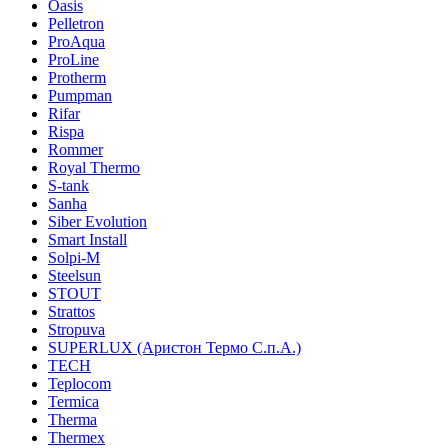
Oasis
Pelletron
ProAqua
ProLine
Protherm
Pumpman
Rifar
Rispa
Rommer
Royal Thermo
S-tank
Sanha
Siber Evolution
Smart Install
Solpi-M
Steelsun
STOUT
Strattos
Stropuva
SUPERLUX (Аристон Термо С.п.А.)
TECH
Teplocom
Termica
Therma
Thermex