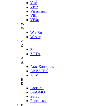
Vatti
Vieir
Viessmann
Vilterm
ViVat
W
W
WertRus
Wester
Z
Z
Zont
ZOTA
А
А
АкваКонтроль
АКВАТЕК
АТМ
Б
Б
Бастион
БелОМО
Бетар
Боринское
В