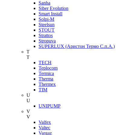
Sanha
Siber Evolution
Smart Install
Solpi-M
Steelsun
STOUT
Strattos
Stropuva
SUPERLUX (Аристон Термо С.п.А.)
T
T
TECH
Teplocom
Termica
Therma
Thermex
TIM
U
U
UNIPUMP
V
V
Valfex
Valtec
Vargaz