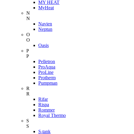
MY HEAT
MyHeat
N
N
Navien
Neptun
O
O
Oasis
P
P
Pelletron
ProAqua
ProLine
Protherm
Pumpman
R
R
Rifar
Rispa
Rommer
Royal Thermo
S
S
S-tank