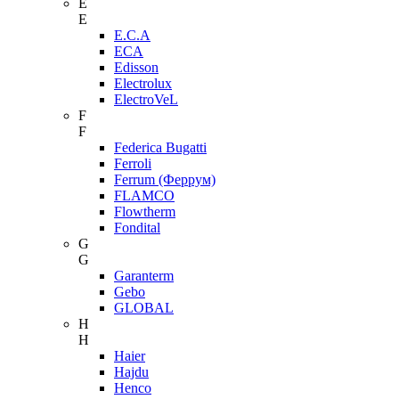
E
E
E.C.A
ECA
Edisson
Electrolux
ElectroVeL
F
F
Federica Bugatti
Ferroli
Ferrum (Феррум)
FLAMCO
Flowtherm
Fondital
G
G
Garanterm
Gebo
GLOBAL
H
H
Haier
Hajdu
Henco