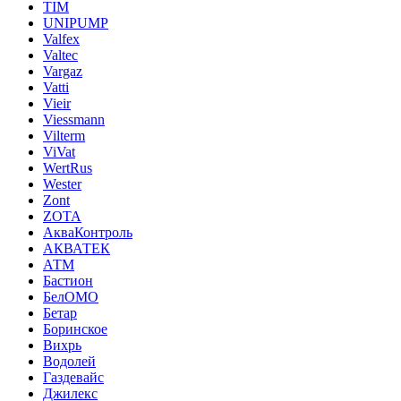
TIM
UNIPUMP
Valfex
Valtec
Vargaz
Vatti
Vieir
Viessmann
Vilterm
ViVat
WertRus
Wester
Zont
ZOTA
АкваКонтроль
АКВАТЕК
АТМ
Бастион
БелОМО
Бетар
Боринское
Вихрь
Водолей
Газдевайс
Джилекс