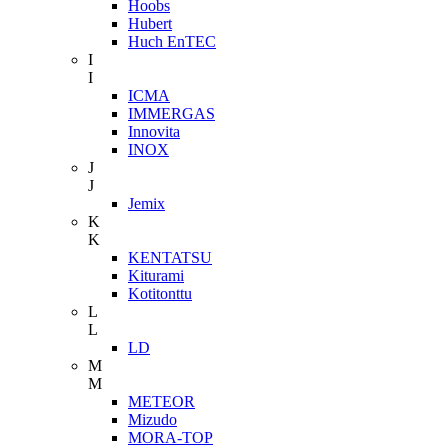
Hoobs
Hubert
Huch EnTEC
I
I
ICMA
IMMERGAS
Innovita
INOX
J
J
Jemix
K
K
KENTATSU
Kiturami
Kotitonttu
L
L
LD
M
M
METEOR
Mizudo
MORA-TOP