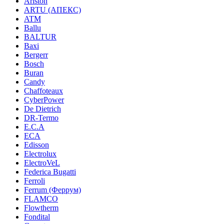
Ariston
ARTU (АПЕКС)
ATM
Ballu
BALTUR
Baxi
Bergerr
Bosch
Buran
Candy
Chaffoteaux
CyberPower
De Dietrich
DR-Termo
E.C.A
ECA
Edisson
Electrolux
ElectroVeL
Federica Bugatti
Ferroli
Ferrum (Феррум)
FLAMCO
Flowtherm
Fondital