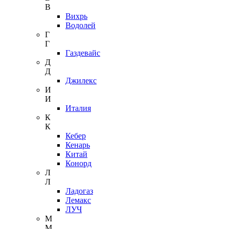
В
Вихрь
Водолей
Г
Г
Газдевайс
Д
Д
Джилекс
И
И
Италия
К
К
Кебер
Кенарь
Китай
Конорд
Л
Л
Ладогаз
Лемакс
ЛУЧ
М
М