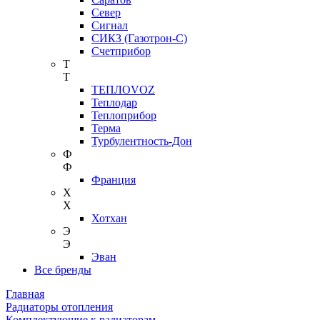
Север
Сигнал
СИКЗ (Газотрон-С)
Счетприбор
Т
Т
ТЕПЛОVOZ
Теплодар
Теплоприбор
Терма
Турбулентность-Дон
Ф
Ф
Франция
Х
Х
Хотхан
Э
Э
Эван
Все бренды
Главная
Радиаторы отопления
Комплектующие к радиаторам