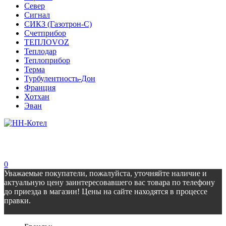
Север
Сигнал
СИКЗ (Газотрон-С)
Счетприбор
ТЕПЛОVOZ
Теплодар
Теплоприбор
Терма
Турбулентность-Дон
Франция
Хотхан
Эван
0
Уважаемые покупатели, пожалуйста, уточняйте наличие и
актуальную цену заинтересовавшего вас товара по телефону
до приезда в магазин! Цены на сайте находятся в процессе
правки.