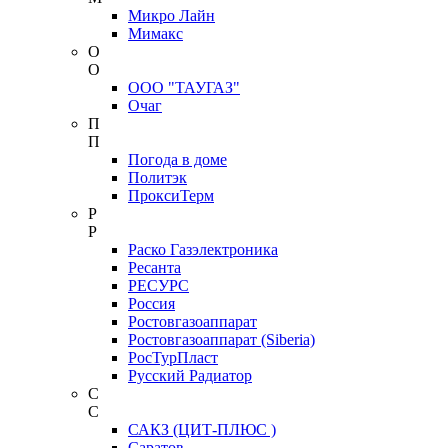
Микро Лайн
Мимакс
О
О
ООО "ТАУГАЗ"
Очаг
П
П
Погода в доме
Политэк
ПроксиТерм
Р
Р
Раско Газэлектроника
Ресанта
РЕСУРС
Россия
Ростовгазоаппарат
Ростовгазоаппарат (Siberia)
РосТурПласт
Русский Радиатор
С
С
САКЗ (ЦИТ-ПЛЮС )
Саратов