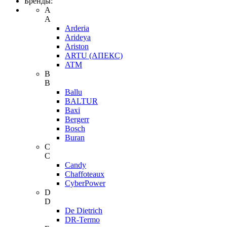
Бренды:
A
A
Arderia
Arideya
Ariston
ARTU (АПЕКС)
ATM
B
B
Ballu
BALTUR
Baxi
Bergerr
Bosch
Buran
C
C
Candy
Chaffoteaux
CyberPower
D
D
De Dietrich
DR-Termo