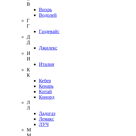
В
Вихрь
Водолей
Г
Г
Газдевайс
Д
Д
Джилекс
И
И
Италия
К
К
Кебер
Кенарь
Китай
Конорд
Л
Л
Ладогаз
Лемакс
ЛУЧ
М
М