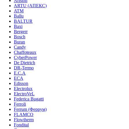
Ariston
ARTU (АПЕКС)
ATM
Ballu
BALTUR
Baxi
Bergerr
Bosch
Buran
Candy
Chaffoteaux
CyberPower
De Dietrich
DR-Termo
E.C.A
ECA
Edisson
Electrolux
ElectroVeL
Federica Bugatti
Ferroli
Ferrum (Феррум)
FLAMCO
Flowtherm
Fondital