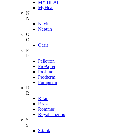
MY HEAT
MyHeat
N
N
Navien
Neptun
O
O
Oasis
P
P
Pelletron
ProAqua
ProLine
Protherm
Pumpman
R
R
Rifar
Rispa
Rommer
Royal Thermo
S
S
S-tank