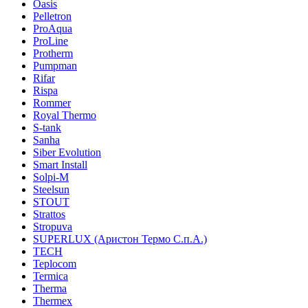
Oasis
Pelletron
ProAqua
ProLine
Protherm
Pumpman
Rifar
Rispa
Rommer
Royal Thermo
S-tank
Sanha
Siber Evolution
Smart Install
Solpi-M
Steelsun
STOUT
Strattos
Stropuva
SUPERLUX (Аристон Термо С.п.А.)
TECH
Teplocom
Termica
Therma
Thermex