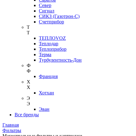
Север
Сигнал
СИКЗ (Газотрон-С)
Счетприбор
Т
Т
ТЕПЛОVOZ
Теплодар
Теплоприбор
Терма
Турбулентность-Дон
Ф
Ф
Франция
Х
Х
Хотхан
Э
Э
Эван
Все бренды
Главная
Фильтры
Магистральные фильтры и картриджи