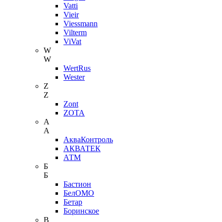
Vatti
Vieir
Viessmann
Vilterm
ViVat
W
W
WertRus
Wester
Z
Z
Zont
ZOTA
А
А
АкваКонтроль
АКВАТЕК
АТМ
Б
Б
Бастион
БелОМО
Бетар
Боринское
В