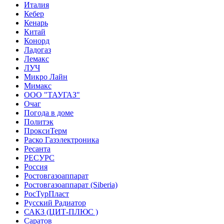
Италия
Кебер
Кенарь
Китай
Конорд
Ладогаз
Лемакс
ЛУЧ
Микро Лайн
Мимакс
ООО "ТАУГАЗ"
Очаг
Погода в доме
Политэк
ПроксиТерм
Раско Газэлектроника
Ресанта
РЕСУРС
Россия
Ростовгазоаппарат
Ростовгазоаппарат (Siberia)
РосТурПласт
Русский Радиатор
САКЗ (ЦИТ-ПЛЮС )
Саратов