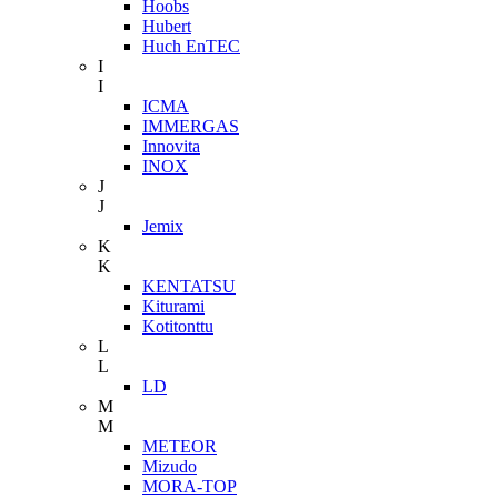
Hoobs
Hubert
Huch EnTEC
I
I
ICMA
IMMERGAS
Innovita
INOX
J
J
Jemix
K
K
KENTATSU
Kiturami
Kotitonttu
L
L
LD
M
M
METEOR
Mizudo
MORA-TOP