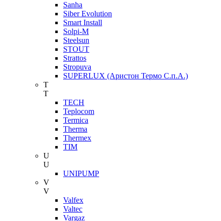
Sanha
Siber Evolution
Smart Install
Solpi-M
Steelsun
STOUT
Strattos
Stropuva
SUPERLUX (Аристон Термо С.п.А.)
T
T
TECH
Teplocom
Termica
Therma
Thermex
TIM
U
U
UNIPUMP
V
V
Valfex
Valtec
Vargaz