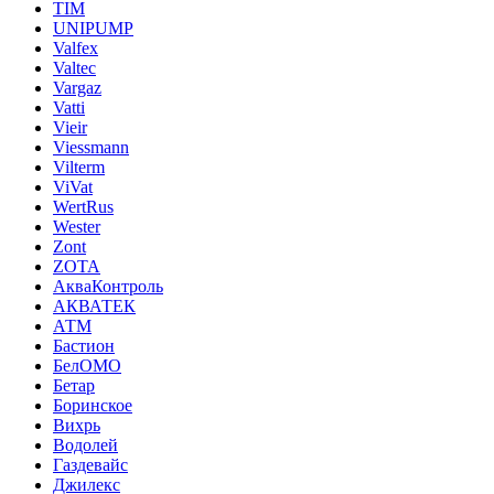
TIM
UNIPUMP
Valfex
Valtec
Vargaz
Vatti
Vieir
Viessmann
Vilterm
ViVat
WertRus
Wester
Zont
ZOTA
АкваКонтроль
АКВАТЕК
АТМ
Бастион
БелОМО
Бетар
Боринское
Вихрь
Водолей
Газдевайс
Джилекс