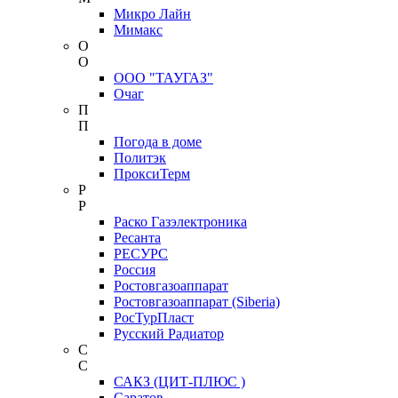
Микро Лайн
Мимакс
О
О
ООО "ТАУГАЗ"
Очаг
П
П
Погода в доме
Политэк
ПроксиТерм
Р
Р
Раско Газэлектроника
Ресанта
РЕСУРС
Россия
Ростовгазоаппарат
Ростовгазоаппарат (Siberia)
РосТурПласт
Русский Радиатор
С
С
САКЗ (ЦИТ-ПЛЮС )
Саратов