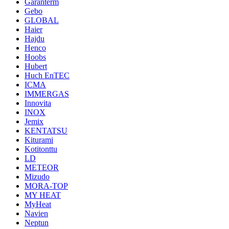
Garanterm
Gebo
GLOBAL
Haier
Hajdu
Henco
Hoobs
Hubert
Huch EnTEC
ICMA
IMMERGAS
Innovita
INOX
Jemix
KENTATSU
Kiturami
Kotitonttu
LD
METEOR
Mizudo
MORA-TOP
MY HEAT
MyHeat
Navien
Neptun