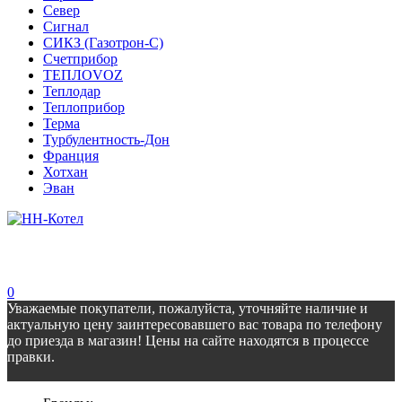
Север
Сигнал
СИКЗ (Газотрон-С)
Счетприбор
ТЕПЛОVOZ
Теплодар
Теплоприбор
Терма
Турбулентность-Дон
Франция
Хотхан
Эван
0
Уважаемые покупатели, пожалуйста, уточняйте наличие и
актуальную цену заинтересовавшего вас товара по телефону
до приезда в магазин! Цены на сайте находятся в процессе
правки.