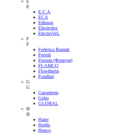
E
E
E.C.A
ECA
Edisson
Electrolux
ElectroVeL
F
F
Federica Bugatti
Ferroli
Ferrum (Феррум)
FLAMCO
Flowtherm
Fondital
G
G
Garanterm
Gebo
GLOBAL
H
H
Haier
Hajdu
Henco