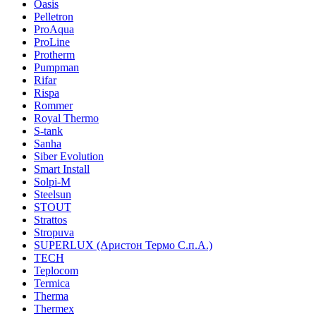
Oasis
Pelletron
ProAqua
ProLine
Protherm
Pumpman
Rifar
Rispa
Rommer
Royal Thermo
S-tank
Sanha
Siber Evolution
Smart Install
Solpi-M
Steelsun
STOUT
Strattos
Stropuva
SUPERLUX (Аристон Термо С.п.А.)
TECH
Teplocom
Termica
Therma
Thermex