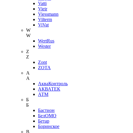
Vatti
Vieir
Viessmann
Vilterm
ViVat
W
W
WertRus
Wester
Z
Z
Zont
ZOTA
А
А
АкваКонтроль
АКВАТЕК
АТМ
Б
Б
Бастион
БелОМО
Бетар
Боринское
В