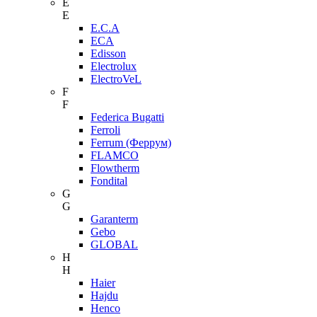
E
E
E.C.A
ECA
Edisson
Electrolux
ElectroVeL
F
F
Federica Bugatti
Ferroli
Ferrum (Феррум)
FLAMCO
Flowtherm
Fondital
G
G
Garanterm
Gebo
GLOBAL
H
H
Haier
Hajdu
Henco