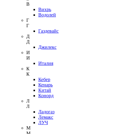
В
Вихрь
Водолей
Г
Г
Газдевайс
Д
Д
Джилекс
И
И
Италия
К
К
Кебер
Кенарь
Китай
Конорд
Л
Л
Ладогаз
Лемакс
ЛУЧ
М
М