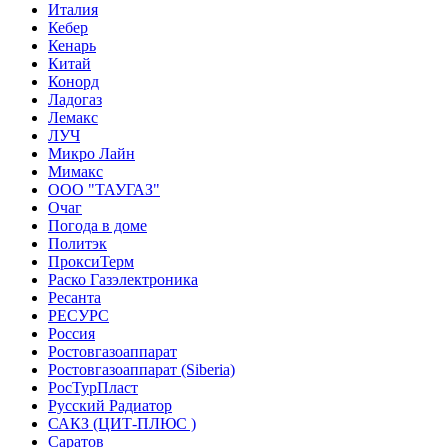
Италия
Кебер
Кенарь
Китай
Конорд
Ладогаз
Лемакс
ЛУЧ
Микро Лайн
Мимакс
ООО "ТАУГАЗ"
Очаг
Погода в доме
Политэк
ПроксиТерм
Раско Газэлектроника
Ресанта
РЕСУРС
Россия
Ростовгазоаппарат
Ростовгазоаппарат (Siberia)
РосТурПласт
Русский Радиатор
САКЗ (ЦИТ-ПЛЮС )
Саратов