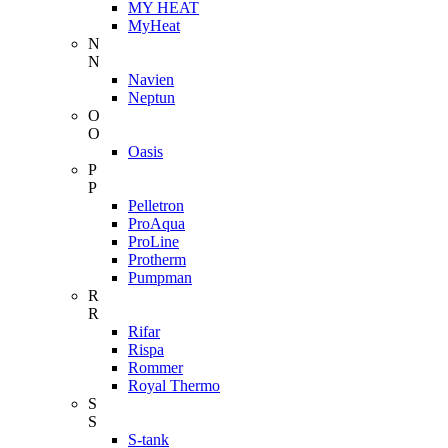
MY HEAT
MyHeat
N
N
Navien
Neptun
O
O
Oasis
P
P
Pelletron
ProAqua
ProLine
Protherm
Pumpman
R
R
Rifar
Rispa
Rommer
Royal Thermo
S
S
S-tank