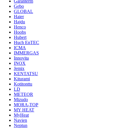
Garanterm
Gebo
GLOBAL
Haier
Hajdu
Henco
Hoobs
Hubert
Huch EnTEC
ICMA
IMMERGAS
Innovita
INOX
Jemix
KENTATSU
Kiturami
Kotitonttu
LD
METEOR
Mizudo
MORA-TOP
MY HEAT
MyHeat
Navien
Neptun