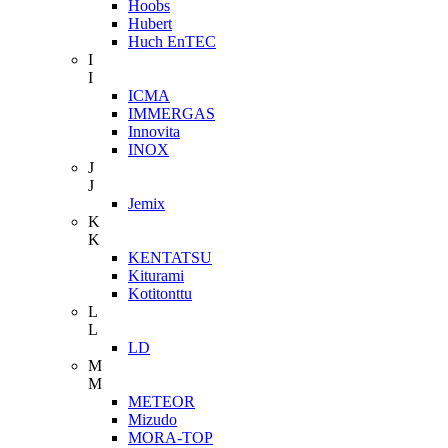
Hoobs
Hubert
Huch EnTEC
I
I
ICMA
IMMERGAS
Innovita
INOX
J
J
Jemix
K
K
KENTATSU
Kiturami
Kotitonttu
L
L
LD
M
M
METEOR
Mizudo
MORA-TOP