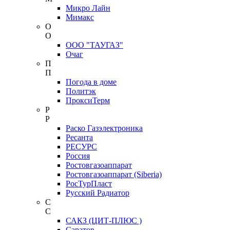
Микро Лайн
Мимакс
О
О
ООО "ТАУГАЗ"
Очаг
П
П
Погода в доме
Политэк
ПроксиТерм
Р
Р
Раско Газэлектроника
Ресанта
РЕСУРС
Россия
Ростовгазоаппарат
Ростовгазоаппарат (Siberia)
РосТурПласт
Русский Радиатор
С
С
САКЗ (ЦИТ-ПЛЮС )
Саратов