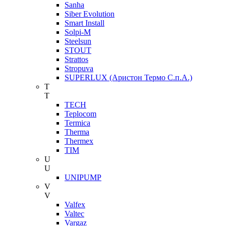
Sanha
Siber Evolution
Smart Install
Solpi-M
Steelsun
STOUT
Strattos
Stropuva
SUPERLUX (Аристон Термо С.п.А.)
T
T
TECH
Teplocom
Termica
Therma
Thermex
TIM
U
U
UNIPUMP
V
V
Valfex
Valtec
Vargaz