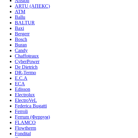
Ariston
ARTU (АПЕКС)
ATM
Ballu
BALTUR
Baxi
Bergerr
Bosch
Buran
Candy
Chaffoteaux
CyberPower
De Dietrich
DR-Termo
E.C.A
ECA
Edisson
Electrolux
ElectroVeL
Federica Bugatti
Ferroli
Ferrum (Феррум)
FLAMCO
Flowtherm
Fondital