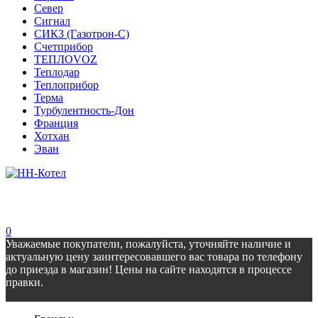
Север
Сигнал
СИКЗ (Газотрон-С)
Счетприбор
ТЕПЛОVOZ
Теплодар
Теплоприбор
Терма
Турбулентность-Дон
Франция
Хотхан
Эван
0
Уважаемые покупатели, пожалуйста, уточняйте наличие и
актуальную цену заинтересовавшего вас товара по телефону
до приезда в магазин! Цены на сайте находятся в процессе
правки.