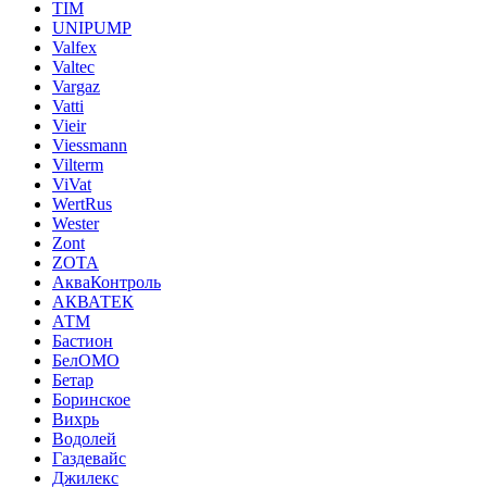
TIM
UNIPUMP
Valfex
Valtec
Vargaz
Vatti
Vieir
Viessmann
Vilterm
ViVat
WertRus
Wester
Zont
ZOTA
АкваКонтроль
АКВАТЕК
АТМ
Бастион
БелОМО
Бетар
Боринское
Вихрь
Водолей
Газдевайс
Джилекс