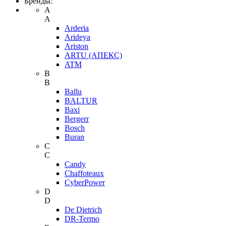
Бренды:
A
A
Arderia
Arideya
Ariston
ARTU (АПЕКС)
ATM
B
B
Ballu
BALTUR
Baxi
Bergerr
Bosch
Buran
C
C
Candy
Chaffoteaux
CyberPower
D
D
De Dietrich
DR-Termo