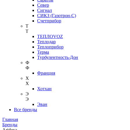
Север
Сигнал
СИКЗ (Газотрон-С)
Счетприбор
Т
Т
ТЕПЛОVOZ
Теплодар
Теплоприбор
Терма
Турбулентность-Дон
Ф
Ф
Франция
Х
Х
Хотхан
Э
Э
Эван
Все бренды
Главная
Бренды
Arideya