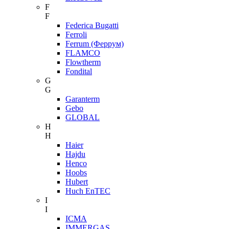
F
F
Federica Bugatti
Ferroli
Ferrum (Феррум)
FLAMCO
Flowtherm
Fondital
G
G
Garanterm
Gebo
GLOBAL
H
H
Haier
Hajdu
Henco
Hoobs
Hubert
Huch EnTEC
I
I
ICMA
IMMERGAS