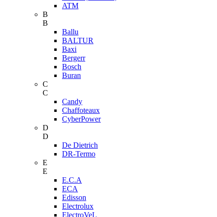
ATM
B
B
Ballu
BALTUR
Baxi
Bergerr
Bosch
Buran
C
C
Candy
Chaffoteaux
CyberPower
D
D
De Dietrich
DR-Termo
E
E
E.C.A
ECA
Edisson
Electrolux
ElectroVeL