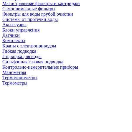
Магистральные фильтры и картриджи
Самопромывные фильтры
Фильтры для воды грубой очистки
Системы от протечки воды
Аксессуары
Блоки управления
Датчики
Комплекты
Краны с электроприводом
Гибкая подводка
Подводка для воды
Сильфонная газовая подводка
Контрольно-измерительные приборы
Манометры
Термоманометры
Термометры