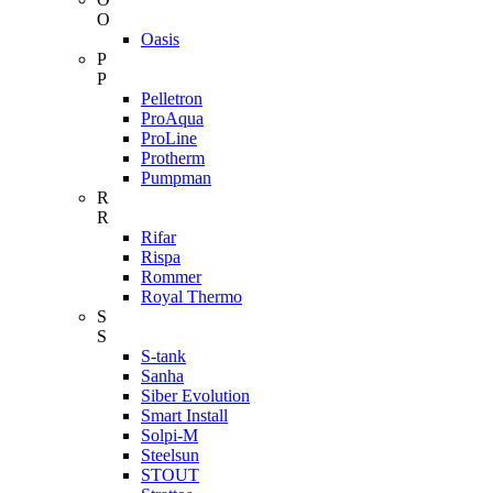
O
Oasis
P
P
Pelletron
ProAqua
ProLine
Protherm
Pumpman
R
R
Rifar
Rispa
Rommer
Royal Thermo
S
S
S-tank
Sanha
Siber Evolution
Smart Install
Solpi-M
Steelsun
STOUT