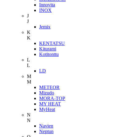
Innovita
INOX
J
J
Jemix
K
K
KENTATSU
Kiturami
Kotitonttu
L
L
LD
M
M
METEOR
Mizudo
MORA-TOP
MY HEAT
MyHeat
N
N
Navien
Neptun
O