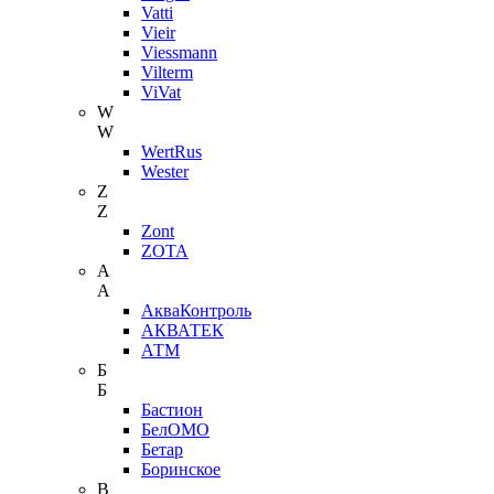
Vatti
Vieir
Viessmann
Vilterm
ViVat
W
W
WertRus
Wester
Z
Z
Zont
ZOTA
А
А
АкваКонтроль
АКВАТЕК
АТМ
Б
Б
Бастион
БелОМО
Бетар
Боринское
В