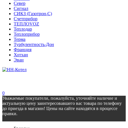
Север
Сигнал
СИКЗ (Газотрон-С)
Счетприбор
ТЕПЛОVOZ
Теплодар
Теплоприбор
Терма
Турбулентность-Дон
Франция
Хотхан
Эван
0
Уважаемые покупатели, пожалуйста, уточняйте наличие и
актуальную цену заинтересовавшего вас товара по телефону
до приезда в магазин! Цены на сайте находятся в процессе
правки.