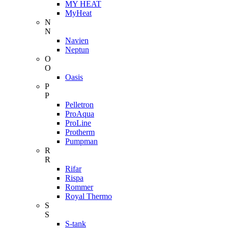
MY HEAT
MyHeat
N
N
Navien
Neptun
O
O
Oasis
P
P
Pelletron
ProAqua
ProLine
Protherm
Pumpman
R
R
Rifar
Rispa
Rommer
Royal Thermo
S
S
S-tank