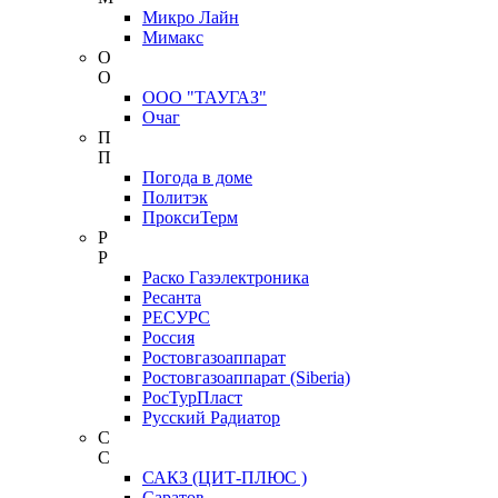
Микро Лайн
Мимакс
О
О
ООО "ТАУГАЗ"
Очаг
П
П
Погода в доме
Политэк
ПроксиТерм
Р
Р
Раско Газэлектроника
Ресанта
РЕСУРС
Россия
Ростовгазоаппарат
Ростовгазоаппарат (Siberia)
РосТурПласт
Русский Радиатор
С
С
САКЗ (ЦИТ-ПЛЮС )
Саратов