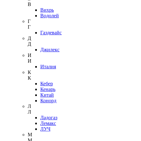
В
Вихрь
Водолей
Г
Г
Газдевайс
Д
Д
Джилекс
И
И
Италия
К
К
Кебер
Кенарь
Китай
Конорд
Л
Л
Ладогаз
Лемакс
ЛУЧ
М
М