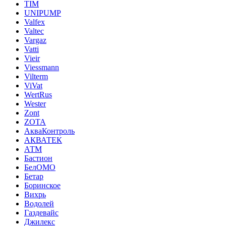
TIM
UNIPUMP
Valfex
Valtec
Vargaz
Vatti
Vieir
Viessmann
Vilterm
ViVat
WertRus
Wester
Zont
ZOTA
АкваКонтроль
АКВАТЕК
АТМ
Бастион
БелОМО
Бетар
Боринское
Вихрь
Водолей
Газдевайс
Джилекс