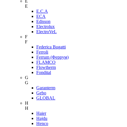
E
E
E.C.A
ECA
Edisson
Electrolux
ElectroVeL
F
F
Federica Bugatti
Ferroli
Ferrum (Феррум)
FLAMCO
Flowtherm
Fondital
G
G
Garanterm
Gebo
GLOBAL
H
H
Haier
Hajdu
Henco