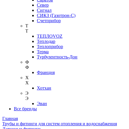
Север
Сигнал
СИКЗ (Газотрон-С)
Счетприбор
Т
Т
ТЕПЛОVOZ
Теплодар
Теплоприбор
Терма
Турбулентность-Дон
Ф
Ф
Франция
Х
Х
Хотхан
Э
Э
Эван
Все бренды
Главная
Трубы и фитинги для систем отопления и водоснабжения
Латунные фитинги