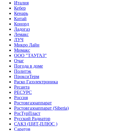
Италия
Кебер
Кенарь
Китай
Конорд
Ладогаз
Лемакс
ЛУЧ
Микро Лайн
Мимакс
ООО "ТАУГАЗ"
Очаг
Погода в доме
Политэк
ПроксиТерм
Раско Газэлектроника
Ресанта
РЕСУРС
Россия
Ростовгазоаппарат
Ростовгазоаппарат (Siberia)
РосТурПласт
Русский Радиатор
САКЗ (ЦИТ-ПЛЮС )
Саратов