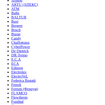
Ariston
ARTU (АПЕКС)
ATM
Ballu
BALTUR
Baxi
Bergerr
Bosch
Buran
Candy
Chaffoteaux
CyberPower
De Dietrich
DR-Termo
E.C.A
ECA
Edisson
Electrolux
ElectroVeL
Federica Bugatti
Ferroli
Ferrum (Феррум)
FLAMCO
Flowtherm
Fondital