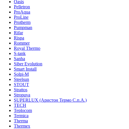
Oasis
Pelletron
ProAqua
ProLine
Protherm
Pumpman
Rifar
Rispa
Rommer
Royal Thermo
S-tank
Sanha
Siber Evolution
Smart Install
Solpi-M
Steelsun
STOUT
Strattos
Stropuva
SUPERLUX (Аристон Термо С.п.А.)
TECH
Teplocom
Termica
Therma
Thermex