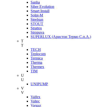
Sanha
Siber Evolution
Smart Install
Solpi-M
Steelsun
STOUT
Strattos
Stropuva
SUPERLUX (Аристон Термо С.п.А.)
T
T
TECH
Teplocom
Termica
Therma
Thermex
TIM
U
U
UNIPUMP
V
V
Valfex
Valtec
Vargaz