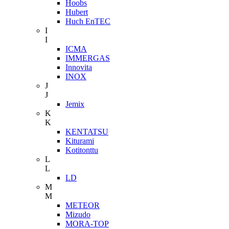
Hoobs
Hubert
Huch EnTEC
I
I
ICMA
IMMERGAS
Innovita
INOX
J
J
Jemix
K
K
KENTATSU
Kiturami
Kotitonttu
L
L
LD
M
M
METEOR
Mizudo
MORA-TOP