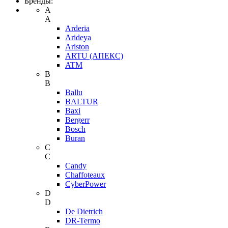
Бренды:
A
A
Arderia
Arideya
Ariston
ARTU (АПЕКС)
ATM
B
B
Ballu
BALTUR
Baxi
Bergerr
Bosch
Buran
C
C
Candy
Chaffoteaux
CyberPower
D
D
De Dietrich
DR-Termo