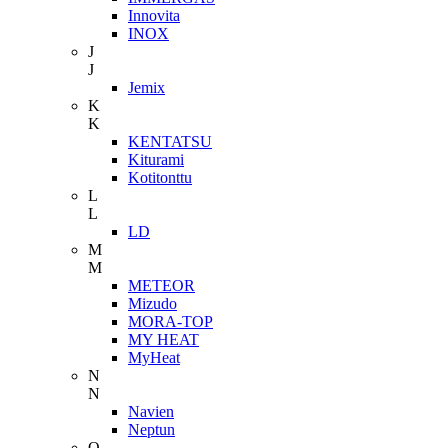
Innovita
INOX
J
J
Jemix
K
K
KENTATSU
Kiturami
Kotitonttu
L
L
LD
M
M
METEOR
Mizudo
MORA-TOP
MY HEAT
MyHeat
N
N
Navien
Neptun
O