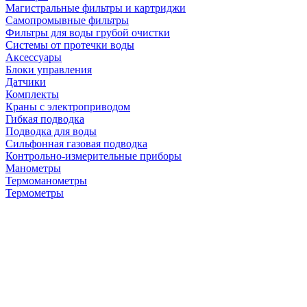
Магистральные фильтры и картриджи
Самопромывные фильтры
Фильтры для воды грубой очистки
Системы от протечки воды
Аксессуары
Блоки управления
Датчики
Комплекты
Краны с электроприводом
Гибкая подводка
Подводка для воды
Сильфонная газовая подводка
Контрольно-измерительные приборы
Манометры
Термоманометры
Термометры