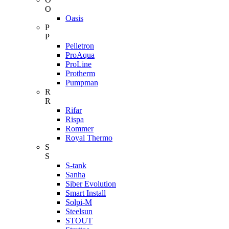
O
Oasis
P
P
Pelletron
ProAqua
ProLine
Protherm
Pumpman
R
R
Rifar
Rispa
Rommer
Royal Thermo
S
S
S-tank
Sanha
Siber Evolution
Smart Install
Solpi-M
Steelsun
STOUT