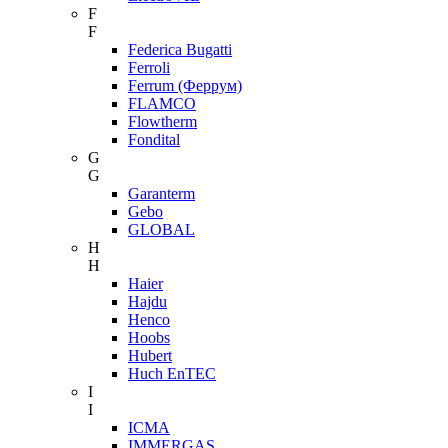
F
F
Federica Bugatti
Ferroli
Ferrum (Феррум)
FLAMCO
Flowtherm
Fondital
G
G
Garanterm
Gebo
GLOBAL
H
H
Haier
Hajdu
Henco
Hoobs
Hubert
Huch EnTEC
I
I
ICMA
IMMERGAS