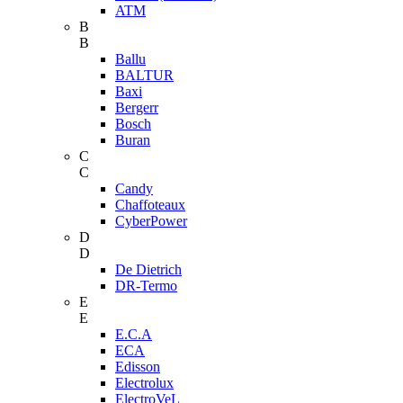
ATM
B
B
Ballu
BALTUR
Baxi
Bergerr
Bosch
Buran
C
C
Candy
Chaffoteaux
CyberPower
D
D
De Dietrich
DR-Termo
E
E
E.C.A
ECA
Edisson
Electrolux
ElectroVeL