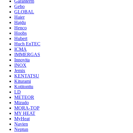
Garanterm
Gebo
GLOBAL
Haier
Hajdu
Henco
Hoobs
Hubert
Huch EnTEC
ICMA
IMMERGAS
Innovita
INOX
Jemix
KENTATSU
Kiturami
Kotitonttu
LD
METEOR
Mizudo
MORA-TOP
MY HEAT
MyHeat
Navien
Neptun