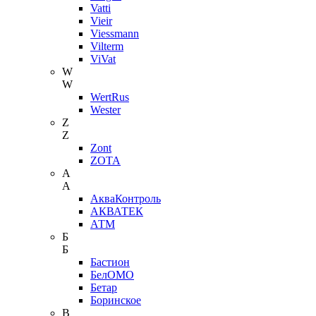
Vatti
Vieir
Viessmann
Vilterm
ViVat
W
W
WertRus
Wester
Z
Z
Zont
ZOTA
А
А
АкваКонтроль
АКВАТЕК
АТМ
Б
Б
Бастион
БелОМО
Бетар
Боринское
В