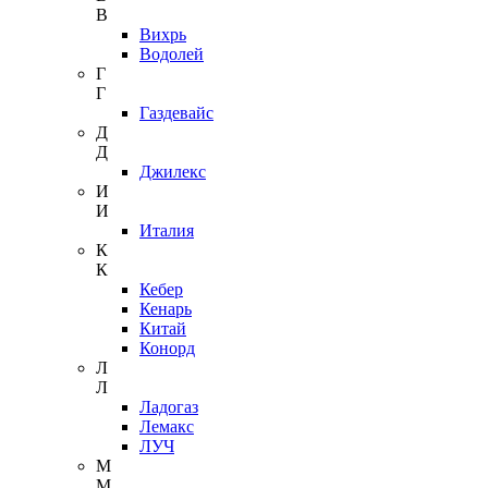
В
Вихрь
Водолей
Г
Г
Газдевайс
Д
Д
Джилекс
И
И
Италия
К
К
Кебер
Кенарь
Китай
Конорд
Л
Л
Ладогаз
Лемакс
ЛУЧ
М
М