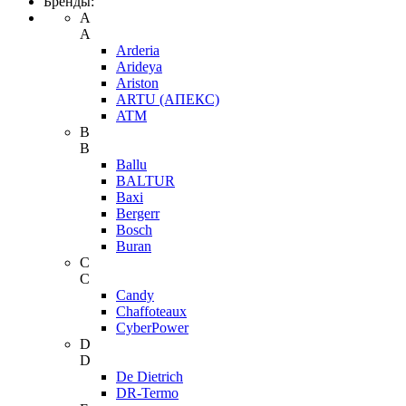
Бренды:
A
A
Arderia
Arideya
Ariston
ARTU (АПЕКС)
ATM
B
B
Ballu
BALTUR
Baxi
Bergerr
Bosch
Buran
C
C
Candy
Chaffoteaux
CyberPower
D
D
De Dietrich
DR-Termo