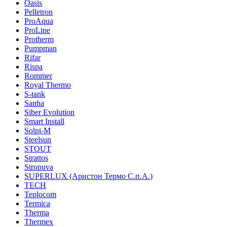
Oasis
Pelletron
ProAqua
ProLine
Protherm
Pumpman
Rifar
Rispa
Rommer
Royal Thermo
S-tank
Sanha
Siber Evolution
Smart Install
Solpi-M
Steelsun
STOUT
Strattos
Stropuva
SUPERLUX (Аристон Термо С.п.А.)
TECH
Teplocom
Termica
Therma
Thermex