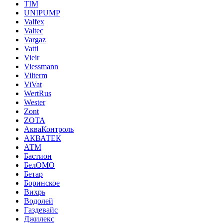
TIM
UNIPUMP
Valfex
Valtec
Vargaz
Vatti
Vieir
Viessmann
Vilterm
ViVat
WertRus
Wester
Zont
ZOTA
АкваКонтроль
АКВАТЕК
АТМ
Бастион
БелОМО
Бетар
Боринское
Вихрь
Водолей
Газдевайс
Джилекс