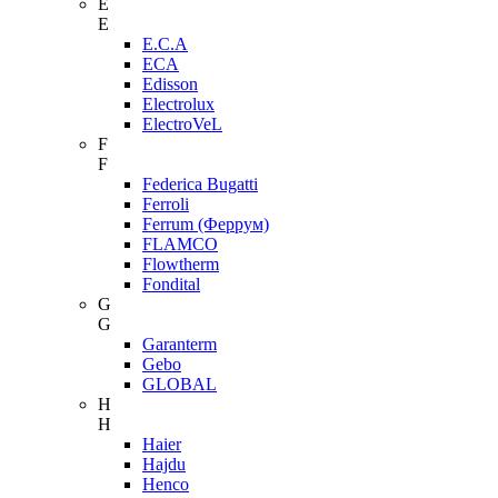
E
E
E.C.A
ECA
Edisson
Electrolux
ElectroVeL
F
F
Federica Bugatti
Ferroli
Ferrum (Феррум)
FLAMCO
Flowtherm
Fondital
G
G
Garanterm
Gebo
GLOBAL
H
H
Haier
Hajdu
Henco