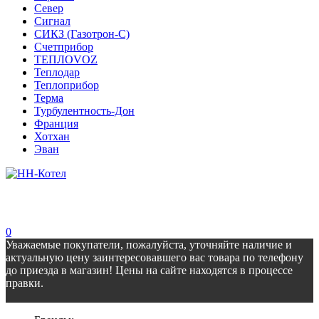
Север
Сигнал
СИКЗ (Газотрон-С)
Счетприбор
ТЕПЛОVOZ
Теплодар
Теплоприбор
Терма
Турбулентность-Дон
Франция
Хотхан
Эван
0
Уважаемые покупатели, пожалуйста, уточняйте наличие и
актуальную цену заинтересовавшего вас товара по телефону
до приезда в магазин! Цены на сайте находятся в процессе
правки.