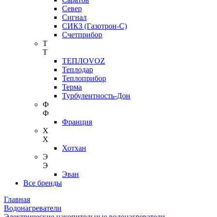
Север
Сигнал
СИКЗ (Газотрон-С)
Счетприбор
Т
Т
ТЕПЛОVOZ
Теплодар
Теплоприбор
Терма
Турбулентность-Дон
Ф
Ф
Франция
Х
Х
Хотхан
Э
Э
Эван
Все бренды
Главная
Водонагреватели
Электрические накопительные водонагреватели