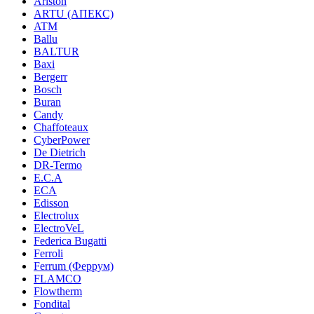
Ariston
ARTU (АПЕКС)
ATM
Ballu
BALTUR
Baxi
Bergerr
Bosch
Buran
Candy
Chaffoteaux
CyberPower
De Dietrich
DR-Termo
E.C.A
ECA
Edisson
Electrolux
ElectroVeL
Federica Bugatti
Ferroli
Ferrum (Феррум)
FLAMCO
Flowtherm
Fondital