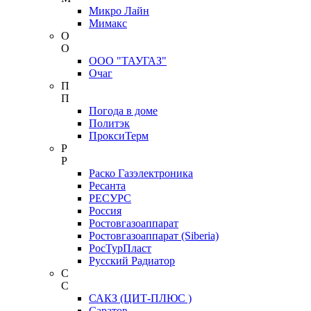
Микро Лайн
Мимакс
О
О
ООО "ТАУГАЗ"
Очаг
П
П
Погода в доме
Политэк
ПроксиТерм
Р
Р
Раско Газэлектроника
Ресанта
РЕСУРС
Россия
Ростовгазоаппарат
Ростовгазоаппарат (Siberia)
РосТурПласт
Русский Радиатор
С
С
САКЗ (ЦИТ-ПЛЮС )
Саратов