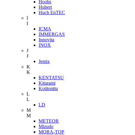
Hoobs
Hubert
Huch EnTEC
I
I
ICMA
IMMERGAS
Innovita
INOX
J
J
Jemix
K
K
KENTATSU
Kiturami
Kotitonttu
L
L
LD
M
M
METEOR
Mizudo
MORA-TOP