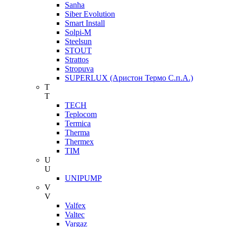
Sanha
Siber Evolution
Smart Install
Solpi-M
Steelsun
STOUT
Strattos
Stropuva
SUPERLUX (Аристон Термо С.п.А.)
T
T
TECH
Teplocom
Termica
Therma
Thermex
TIM
U
U
UNIPUMP
V
V
Valfex
Valtec
Vargaz