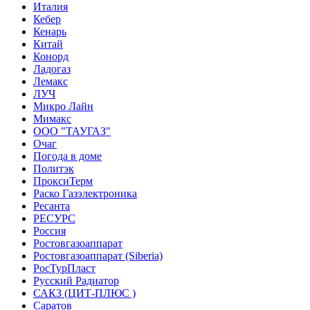
Италия
Кебер
Кенарь
Китай
Конорд
Ладогаз
Лемакс
ЛУЧ
Микро Лайн
Мимакс
ООО "ТАУГАЗ"
Очаг
Погода в доме
Политэк
ПроксиТерм
Раско Газэлектроника
Ресанта
РЕСУРС
Россия
Ростовгазоаппарат
Ростовгазоаппарат (Siberia)
РосТурПласт
Русский Радиатор
САКЗ (ЦИТ-ПЛЮС )
Саратов