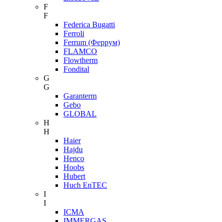
F
F
Federica Bugatti
Ferroli
Ferrum (Феррум)
FLAMCO
Flowtherm
Fondital
G
G
Garanterm
Gebo
GLOBAL
H
H
Haier
Hajdu
Henco
Hoobs
Hubert
Huch EnTEC
I
I
ICMA
IMMERGAS