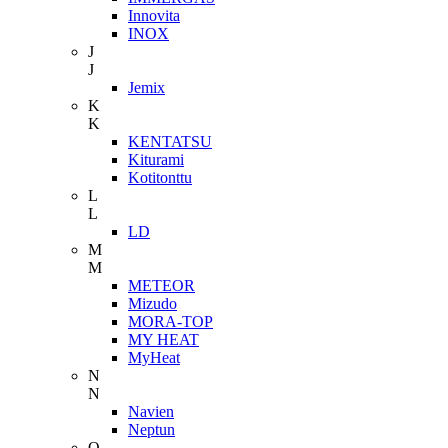
Innovita
INOX
J
J
Jemix
K
K
KENTATSU
Kiturami
Kotitonttu
L
L
LD
M
M
METEOR
Mizudo
MORA-TOP
MY HEAT
MyHeat
N
N
Navien
Neptun
O