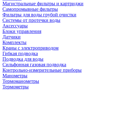
Магистральные фильтры и картриджи
Самопромывные фильтры
Фильтры для воды грубой очистки
Системы от протечки воды
Аксессуары
Блоки управления
Датчики
Комплекты
Краны с электроприводом
Гибкая подводка
Подводка для воды
Сильфонная газовая подводка
Контрольно-измерительные приборы
Манометры
Термоманометры
Термометры