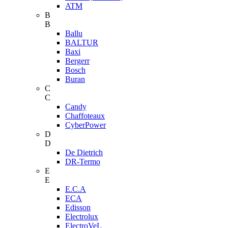
ATM
B
B
Ballu
BALTUR
Baxi
Bergerr
Bosch
Buran
C
C
Candy
Chaffoteaux
CyberPower
D
D
De Dietrich
DR-Termo
E
E
E.C.A
ECA
Edisson
Electrolux
ElectroVeL