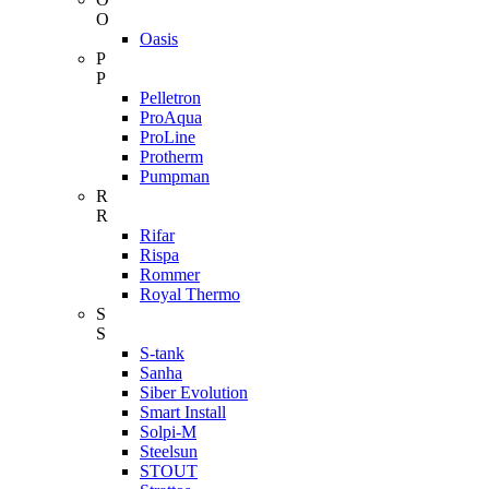
O
Oasis
P
P
Pelletron
ProAqua
ProLine
Protherm
Pumpman
R
R
Rifar
Rispa
Rommer
Royal Thermo
S
S
S-tank
Sanha
Siber Evolution
Smart Install
Solpi-M
Steelsun
STOUT