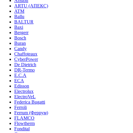
Ariston
ARTU (АПЕКС)
ATM
Ballu
BALTUR
Baxi
Bergerr
Bosch
Buran
Candy
Chaffoteaux
CyberPower
De Dietrich
DR-Termo
E.C.A
ECA
Edisson
Electrolux
ElectroVeL
Federica Bugatti
Ferroli
Ferrum (Феррум)
FLAMCO
Flowtherm
Fondital