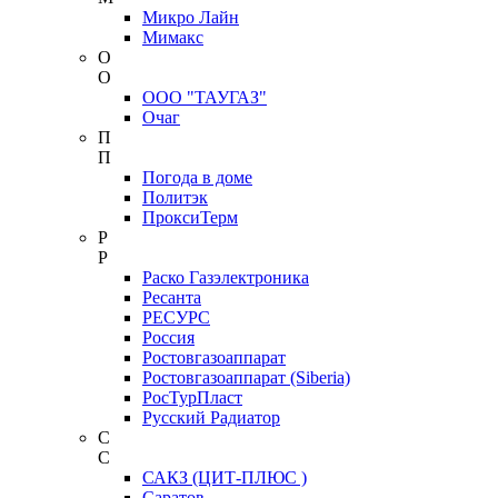
Микро Лайн
Мимакс
О
О
ООО "ТАУГАЗ"
Очаг
П
П
Погода в доме
Политэк
ПроксиТерм
Р
Р
Раско Газэлектроника
Ресанта
РЕСУРС
Россия
Ростовгазоаппарат
Ростовгазоаппарат (Siberia)
РосТурПласт
Русский Радиатор
С
С
САКЗ (ЦИТ-ПЛЮС )
Саратов