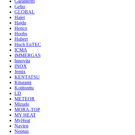
Garanterm
Gebo
GLOBAL
Haier
Hajdu
Henco
Hoobs
Hubert
Huch EnTEC
ICMA
IMMERGAS
Innovita
INOX
Jemix
KENTATSU
Kiturami
Kotitonttu
LD
METEOR
Mizudo
MORA-TOP
MY HEAT
MyHeat
Navien
Neptun