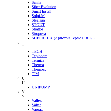
Sanha
Siber Evolution
Smart Install
Solpi-M
Steelsun
STOUT
Strattos
Stropuva
SUPERLUX (Аристон Термо С.п.А.)
T
T
TECH
Teplocom
Termica
Therma
Thermex
TIM
U
U
UNIPUMP
V
V
Valfex
Valtec
Vargaz