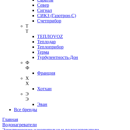
Север
Сигнал
СИКЗ (Газотрон-С)
Счетприбор
Т
Т
ТЕПЛОVOZ
Теплодар
Теплоприбор
Терма
Турбулентность-Дон
Ф
Ф
Франция
Х
Х
Хотхан
Э
Э
Эван
Все бренды
Главная
Водонагреватели
Электрические накопительные водонагреватели