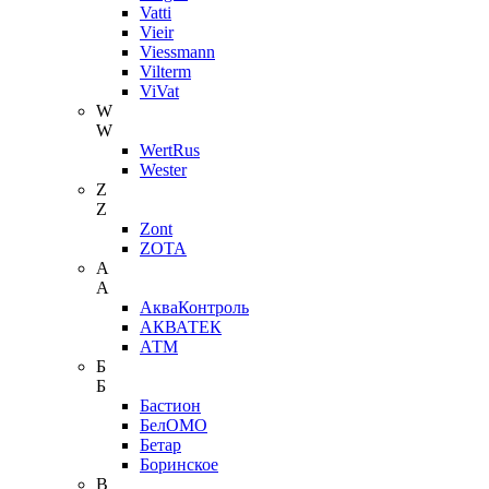
Vatti
Vieir
Viessmann
Vilterm
ViVat
W
W
WertRus
Wester
Z
Z
Zont
ZOTA
А
А
АкваКонтроль
АКВАТЕК
АТМ
Б
Б
Бастион
БелОМО
Бетар
Боринское
В