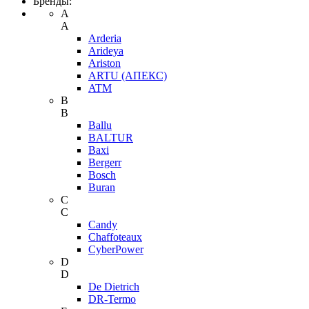
Бренды:
A
A
Arderia
Arideya
Ariston
ARTU (АПЕКС)
ATM
B
B
Ballu
BALTUR
Baxi
Bergerr
Bosch
Buran
C
C
Candy
Chaffoteaux
CyberPower
D
D
De Dietrich
DR-Termo