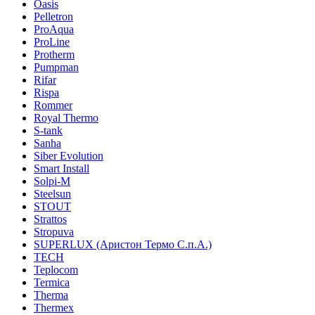
Oasis
Pelletron
ProAqua
ProLine
Protherm
Pumpman
Rifar
Rispa
Rommer
Royal Thermo
S-tank
Sanha
Siber Evolution
Smart Install
Solpi-M
Steelsun
STOUT
Strattos
Stropuva
SUPERLUX (Аристон Термо С.п.А.)
TECH
Teplocom
Termica
Therma
Thermex