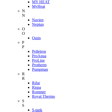
MY HEAT
MyHeat
N
N
Navien
Neptun
O
O
Oasis
P
P
Pelletron
ProAqua
ProLine
Protherm
Pumpman
R
R
Rifar
Rispa
Rommer
Royal Thermo
S
S
S-tank