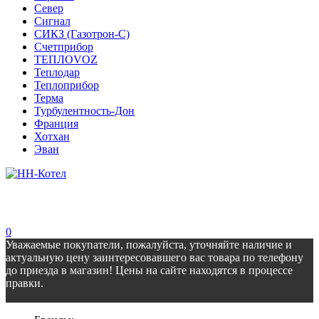
Север
Сигнал
СИКЗ (Газотрон-С)
Счетприбор
ТЕПЛОVOZ
Теплодар
Теплоприбор
Терма
Турбулентность-Дон
Франция
Хотхан
Эван
0
Уважаемые покупатели, пожалуйста, уточняйте наличие и
актуальную цену заинтересовавшего вас товара по телефону
до приезда в магазин! Цены на сайте находятся в процессе
правки.