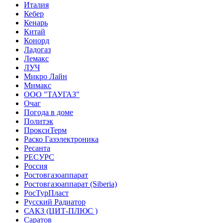
Италия
Кебер
Кенарь
Китай
Конорд
Ладогаз
Лемакс
ЛУЧ
Микро Лайн
Мимакс
ООО "ТАУГАЗ"
Очаг
Погода в доме
Политэк
ПроксиТерм
Раско Газэлектроника
Ресанта
РЕСУРС
Россия
Ростовгазоаппарат
Ростовгазоаппарат (Siberia)
РосТурПласт
Русский Радиатор
САКЗ (ЦИТ-ПЛЮС )
Саратов