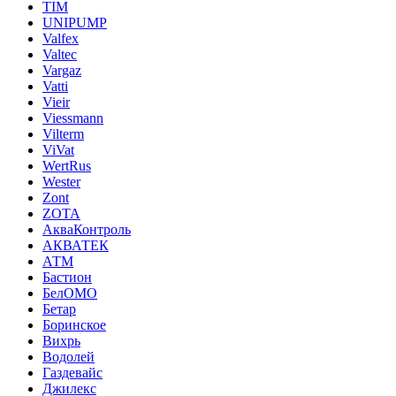
TIM
UNIPUMP
Valfex
Valtec
Vargaz
Vatti
Vieir
Viessmann
Vilterm
ViVat
WertRus
Wester
Zont
ZOTA
АкваКонтроль
АКВАТЕК
АТМ
Бастион
БелОМО
Бетар
Боринское
Вихрь
Водолей
Газдевайс
Джилекс