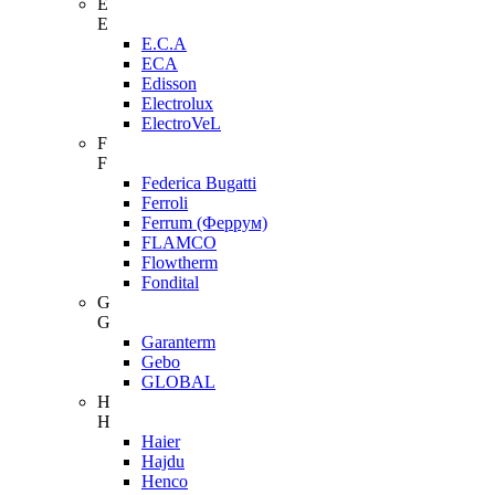
E
E
E.C.A
ECA
Edisson
Electrolux
ElectroVeL
F
F
Federica Bugatti
Ferroli
Ferrum (Феррум)
FLAMCO
Flowtherm
Fondital
G
G
Garanterm
Gebo
GLOBAL
H
H
Haier
Hajdu
Henco