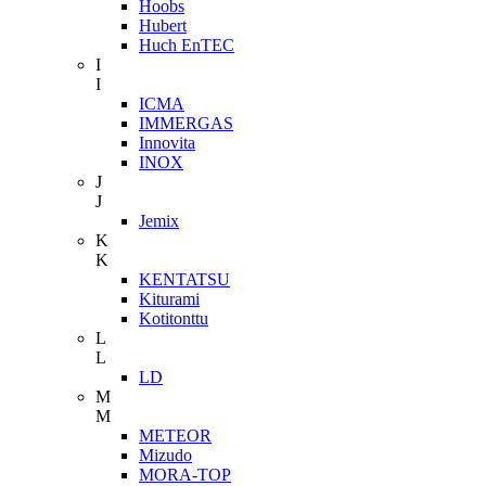
Hoobs
Hubert
Huch EnTEC
I
I
ICMA
IMMERGAS
Innovita
INOX
J
J
Jemix
K
K
KENTATSU
Kiturami
Kotitonttu
L
L
LD
M
M
METEOR
Mizudo
MORA-TOP