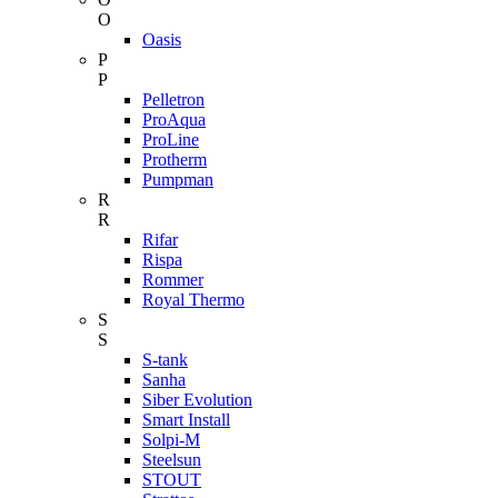
O
Oasis
P
P
Pelletron
ProAqua
ProLine
Protherm
Pumpman
R
R
Rifar
Rispa
Rommer
Royal Thermo
S
S
S-tank
Sanha
Siber Evolution
Smart Install
Solpi-M
Steelsun
STOUT