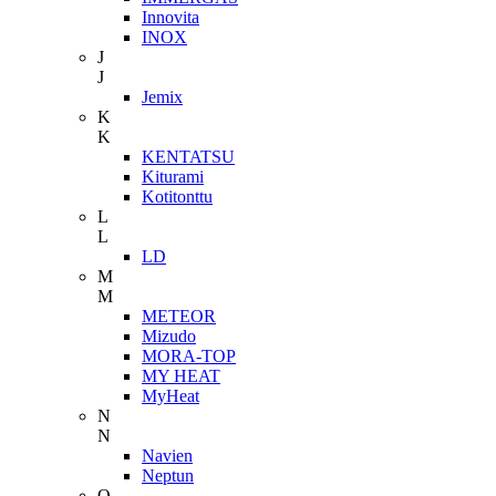
Innovita
INOX
J
J
Jemix
K
K
KENTATSU
Kiturami
Kotitonttu
L
L
LD
M
M
METEOR
Mizudo
MORA-TOP
MY HEAT
MyHeat
N
N
Navien
Neptun
O