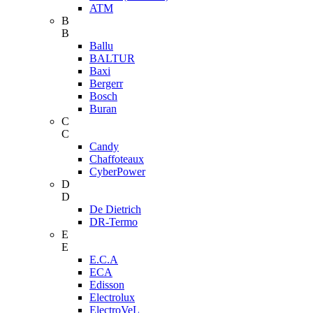
ATM
B
B
Ballu
BALTUR
Baxi
Bergerr
Bosch
Buran
C
C
Candy
Chaffoteaux
CyberPower
D
D
De Dietrich
DR-Termo
E
E
E.C.A
ECA
Edisson
Electrolux
ElectroVeL