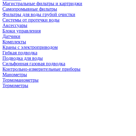
Магистральные фильтры и картриджи
Самопромывные фильтры
Фильтры для воды грубой очистки
Системы от протечки воды
Аксессуары
Блоки управления
Датчики
Комплекты
Краны с электроприводом
Гибкая подводка
Подводка для воды
Сильфонная газовая подводка
Контрольно-измерительные приборы
Манометры
Термоманометры
Термометры