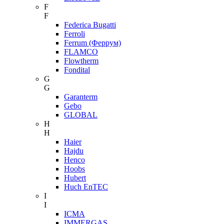
F
F
Federica Bugatti
Ferroli
Ferrum (Феррум)
FLAMCO
Flowtherm
Fondital
G
G
Garanterm
Gebo
GLOBAL
H
H
Haier
Hajdu
Henco
Hoobs
Hubert
Huch EnTEC
I
I
ICMA
IMMERGAS