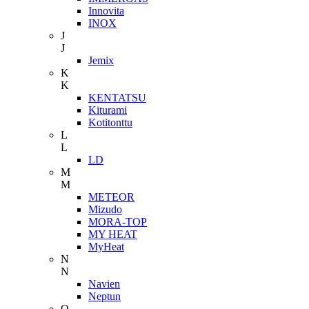
Innovita
INOX
J
J
Jemix
K
K
KENTATSU
Kiturami
Kotitonttu
L
L
LD
M
M
METEOR
Mizudo
MORA-TOP
MY HEAT
MyHeat
N
N
Navien
Neptun
O