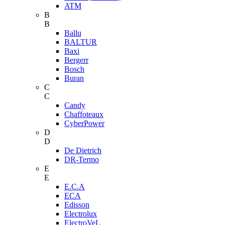
ATM
B
B
Ballu
BALTUR
Baxi
Bergerr
Bosch
Buran
C
C
Candy
Chaffoteaux
CyberPower
D
D
De Dietrich
DR-Termo
E
E
E.C.A
ECA
Edisson
Electrolux
ElectroVeL