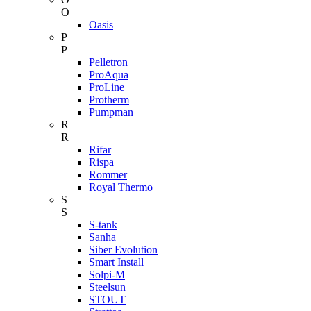
O
Oasis
P
P
Pelletron
ProAqua
ProLine
Protherm
Pumpman
R
R
Rifar
Rispa
Rommer
Royal Thermo
S
S
S-tank
Sanha
Siber Evolution
Smart Install
Solpi-M
Steelsun
STOUT