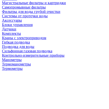
Магистральные фильтры и картриджи
Самопромывные фильтры
Фильтры для воды грубой очистки
Системы от протечки воды
Аксессуары
Блоки управления
Датчики
Комплекты
Краны с электроприводом
Гибкая подводка
Подводка для воды
Сильфонная газовая подводка
Контрольно-измерительные приборы
Манометры
Термоманометры
Термометры