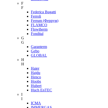
F
F
Federica Bugatti
Ferroli
Ferrum (Феррум)
FLAMCO
Flowtherm
Fondital
G
G
Garanterm
Gebo
GLOBAL
H
H
Haier
Hajdu
Henco
Hoobs
Hubert
Huch EnTEC
I
I
ICMA
IMMERGAS