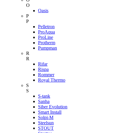
O
Oasis
P
P
Pelletron
ProAqua
ProLine
Protherm
Pumpman
R
R
Rifar
Rispa
Rommer
Royal Thermo
S
S
S-tank
Sanha
Siber Evolution
Smart Install
Solpi-M
Steelsun
STOUT