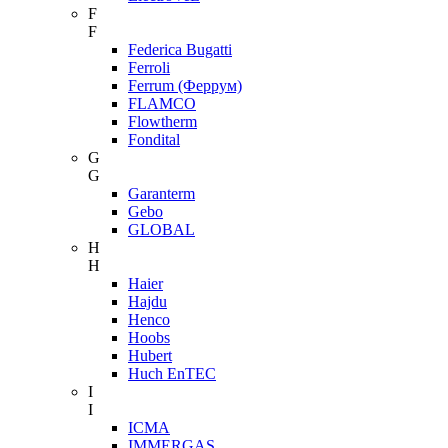
F
F
Federica Bugatti
Ferroli
Ferrum (Феррум)
FLAMCO
Flowtherm
Fondital
G
G
Garanterm
Gebo
GLOBAL
H
H
Haier
Hajdu
Henco
Hoobs
Hubert
Huch EnTEC
I
I
ICMA
IMMERGAS