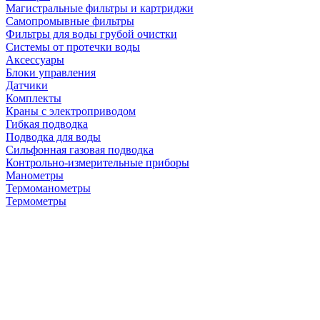
Магистральные фильтры и картриджи
Самопромывные фильтры
Фильтры для воды грубой очистки
Системы от протечки воды
Аксессуары
Блоки управления
Датчики
Комплекты
Краны с электроприводом
Гибкая подводка
Подводка для воды
Сильфонная газовая подводка
Контрольно-измерительные приборы
Манометры
Термоманометры
Термометры