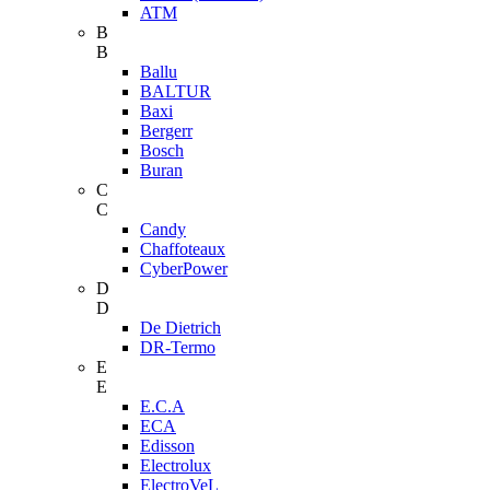
ATM
B
B
Ballu
BALTUR
Baxi
Bergerr
Bosch
Buran
C
C
Candy
Chaffoteaux
CyberPower
D
D
De Dietrich
DR-Termo
E
E
E.C.A
ECA
Edisson
Electrolux
ElectroVeL