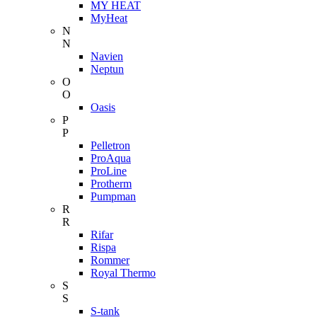
MY HEAT
MyHeat
N
N
Navien
Neptun
O
O
Oasis
P
P
Pelletron
ProAqua
ProLine
Protherm
Pumpman
R
R
Rifar
Rispa
Rommer
Royal Thermo
S
S
S-tank