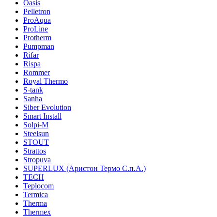
Oasis
Pelletron
ProAqua
ProLine
Protherm
Pumpman
Rifar
Rispa
Rommer
Royal Thermo
S-tank
Sanha
Siber Evolution
Smart Install
Solpi-M
Steelsun
STOUT
Strattos
Stropuva
SUPERLUX (Аристон Термо С.п.А.)
TECH
Teplocom
Termica
Therma
Thermex