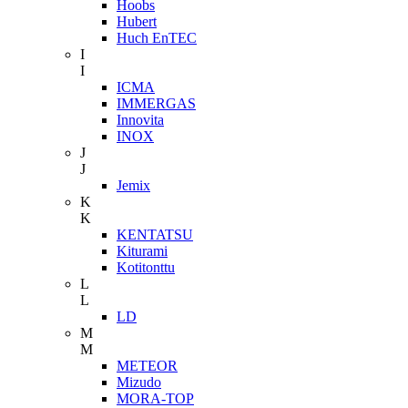
Hoobs
Hubert
Huch EnTEC
I
I
ICMA
IMMERGAS
Innovita
INOX
J
J
Jemix
K
K
KENTATSU
Kiturami
Kotitonttu
L
L
LD
M
M
METEOR
Mizudo
MORA-TOP