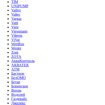
TIM
UNIPUMP
Valfex
Valtec
Vargaz
Vatti
Vieir
Viessmann
Vilterm
ViVat
WertRus
Wester
Zont
ZOTA
АкваКонтроль
АКВАТЕК
АТМ
Бастион
БелОМО
Бетар
Боринское
Вихрь
Водолей
Газдевайс
Джилекс