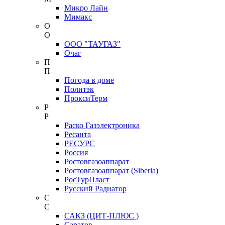
Микро Лайн
Мимакс
О
О
ООО "ТАУГАЗ"
Очаг
П
П
Погода в доме
Политэк
ПроксиТерм
Р
Р
Раско Газэлектроника
Ресанта
РЕСУРС
Россия
Ростовгазоаппарат
Ростовгазоаппарат (Siberia)
РосТурПласт
Русский Радиатор
С
С
САКЗ (ЦИТ-ПЛЮС )
Саратов