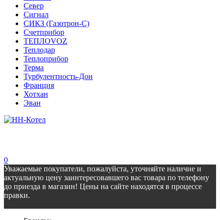
Север
Сигнал
СИКЗ (Газотрон-С)
Счетприбор
ТЕПЛОVOZ
Теплодар
Теплоприбор
Терма
Турбулентность-Дон
Франция
Хотхан
Эван
0
Уважаемые покупатели, пожалуйста, уточняйте наличие и
актуальную цену заинтересовавшего вас товара по телефону
до приезда в магазин! Цены на сайте находятся в процессе
правки.