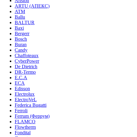
Ariston
ARTU (АПЕКС)
ATM
Ballu
BALTUR
Baxi
Bergerr
Bosch
Buran
Candy
Chaffoteaux
CyberPower
De Dietrich
DR-Termo
E.C.A
ECA
Edisson
Electrolux
ElectroVeL
Federica Bugatti
Ferroli
Ferrum (Феррум)
FLAMCO
Flowtherm
Fondital