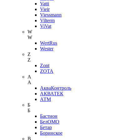
Vatti
Vieir
Viessmann
Vilterm
ViVat
W
W
WertRus
Wester
Z
Z
Zont
ZOTA
А
А
АкваКонтроль
АКВАТЕК
АТМ
Б
Б
Бастион
БелОМО
Бетар
Боринское
В