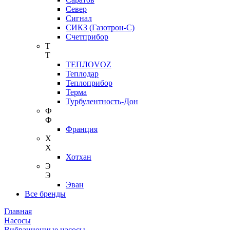
Север
Сигнал
СИКЗ (Газотрон-С)
Счетприбор
Т
Т
ТЕПЛОVOZ
Теплодар
Теплоприбор
Терма
Турбулентность-Дон
Ф
Ф
Франция
Х
Х
Хотхан
Э
Э
Эван
Все бренды
Главная
Насосы
Вибрационные насосы