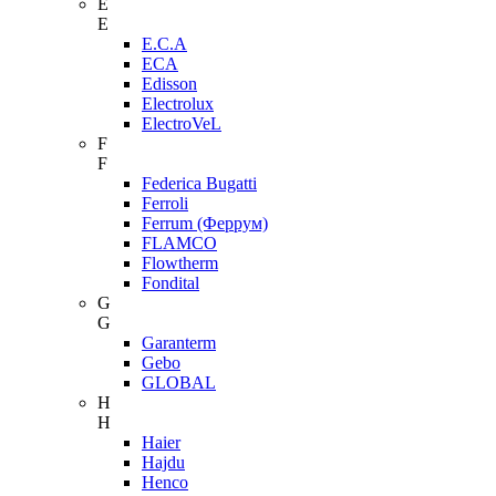
E
E
E.C.A
ECA
Edisson
Electrolux
ElectroVeL
F
F
Federica Bugatti
Ferroli
Ferrum (Феррум)
FLAMCO
Flowtherm
Fondital
G
G
Garanterm
Gebo
GLOBAL
H
H
Haier
Hajdu
Henco