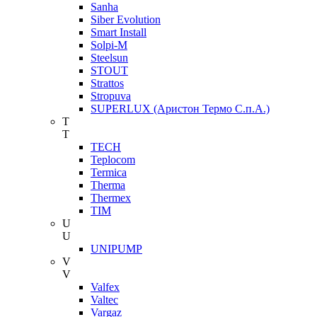
Sanha
Siber Evolution
Smart Install
Solpi-M
Steelsun
STOUT
Strattos
Stropuva
SUPERLUX (Аристон Термо С.п.А.)
T
T
TECH
Teplocom
Termica
Therma
Thermex
TIM
U
U
UNIPUMP
V
V
Valfex
Valtec
Vargaz