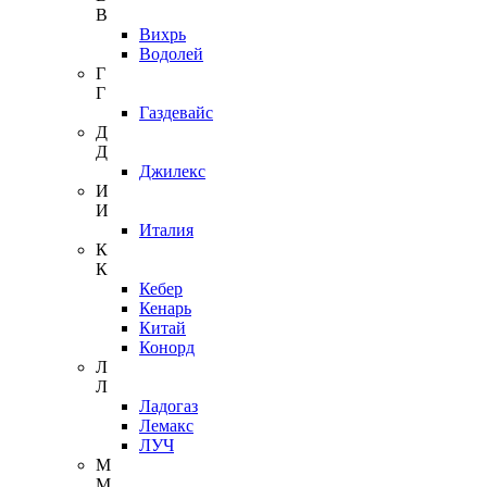
В
Вихрь
Водолей
Г
Г
Газдевайс
Д
Д
Джилекс
И
И
Италия
К
К
Кебер
Кенарь
Китай
Конорд
Л
Л
Ладогаз
Лемакс
ЛУЧ
М
М