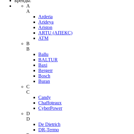
Бренды:
A
A
Arderia
Arideya
Ariston
ARTU (АПЕКС)
ATM
B
B
Ballu
BALTUR
Baxi
Bergerr
Bosch
Buran
C
C
Candy
Chaffoteaux
CyberPower
D
D
De Dietrich
DR-Termo