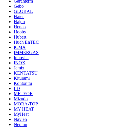
Garanterm
Gebo
GLOBAL
Haier
Hajdu
Henco
Hoobs
Hubert
Huch EnTEC
ICMA
IMMERGAS
Innovita
INOX
Jemix
KENTATSU
Kiturami
Kotitonttu
LD
METEOR
Mizudo
MORA-TOP
MY HEAT
MyHeat
Navien
Neptun