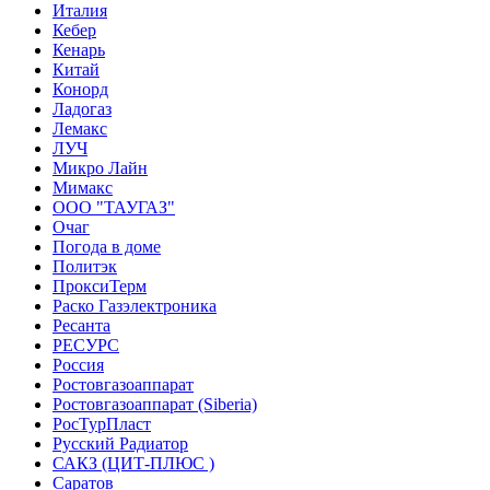
Италия
Кебер
Кенарь
Китай
Конорд
Ладогаз
Лемакс
ЛУЧ
Микро Лайн
Мимакс
ООО "ТАУГАЗ"
Очаг
Погода в доме
Политэк
ПроксиТерм
Раско Газэлектроника
Ресанта
РЕСУРС
Россия
Ростовгазоаппарат
Ростовгазоаппарат (Siberia)
РосТурПласт
Русский Радиатор
САКЗ (ЦИТ-ПЛЮС )
Саратов