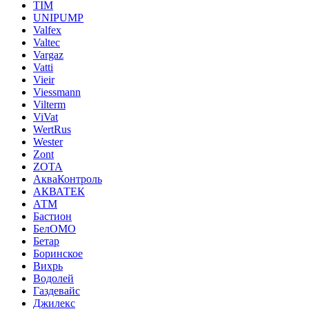
TIM
UNIPUMP
Valfex
Valtec
Vargaz
Vatti
Vieir
Viessmann
Vilterm
ViVat
WertRus
Wester
Zont
ZOTA
АкваКонтроль
АКВАТЕК
АТМ
Бастион
БелОМО
Бетар
Боринское
Вихрь
Водолей
Газдевайс
Джилекс