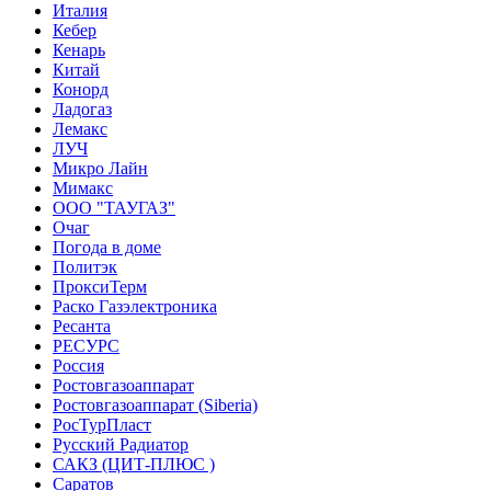
Италия
Кебер
Кенарь
Китай
Конорд
Ладогаз
Лемакс
ЛУЧ
Микро Лайн
Мимакс
ООО "ТАУГАЗ"
Очаг
Погода в доме
Политэк
ПроксиТерм
Раско Газэлектроника
Ресанта
РЕСУРС
Россия
Ростовгазоаппарат
Ростовгазоаппарат (Siberia)
РосТурПласт
Русский Радиатор
САКЗ (ЦИТ-ПЛЮС )
Саратов