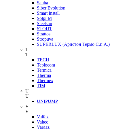
Sanha
Siber Evolution
Smart Install
Solpi-M
Steelsun
STOUT
Strattos
Stropuva
SUPERLUX (Аристон Термо С.п.А.)
T
T
TECH
Teplocom
Termica
Therma
Thermex
TIM
U
U
UNIPUMP
V
V
Valfex
Valtec
Vargaz