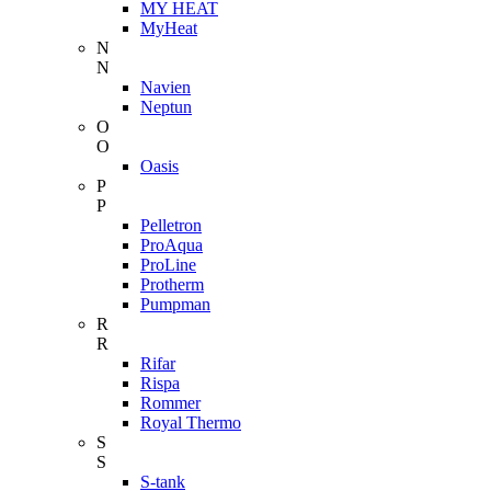
MY HEAT
MyHeat
N
N
Navien
Neptun
O
O
Oasis
P
P
Pelletron
ProAqua
ProLine
Protherm
Pumpman
R
R
Rifar
Rispa
Rommer
Royal Thermo
S
S
S-tank