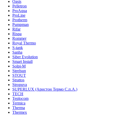
Oasis
Pelletron
ProAqua
ProLine
Protherm
Pumpman
Rifar
Rispa
Rommer
Royal Thermo
S-tank
Sanha
Siber Evolution
Smart Install
Solpi-M
Steelsun
STOUT
Strattos
Stropuva
SUPERLUX (Аристон Термо С.п.А.)
TECH
Teplocom
Termica
Therma
Thermex