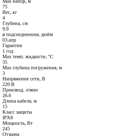
Max напор, м
75
Вес, кг
4
Глубина, см
9.9
ø подсоединения, дюйм
03.апр
Гарантия
1 год
Max темп. жидкости, °С
35
Max глубина погружения, м
3
Напряжение сети, В
220 В
Производ. л/мин
26.6
Длина кабеля, м
15
Класс защиты
IPX8
Мощность, Вт
245
Отзывы