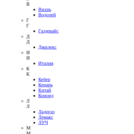
В
Вихрь
Водолей
Г
Г
Газдевайс
Д
Д
Джилекс
И
И
Италия
К
К
Кебер
Кенарь
Китай
Конорд
Л
Л
Ладогаз
Лемакс
ЛУЧ
М
М