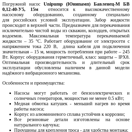
Погружной насос
Unipump (Юнипамп) Бавленец-М БВ
0,12-40-У5, 15м
относится к высококачественному
насосному оборудованию, созданному специально
для российских условий эксплуатации. Забор жидкости
происходит в верхней части. Предназначен для перекачивания
исключительно чистой воды из скважин, колодцев, открытых
водоемов. Максимальная температура перекачиваемой
жидкости – 35 °C. Работает оборудование от электросети с
напряжением тока 220 В, длина кабеля для подключения
значительная – 15 м, мощность потребления при работе – 245
Вт. Корпус оборудования герметичный, класс защиты – IPX8.
Оптимальная производительность и длительный срок
эксплуатации обусловлены наличием в данной модели
надёжного вибрационного механизма.
Особенности и преимущества:
Насосы могут работать от бензоэлектрических и
солнечных генераторов, мощностью не менее 0.5 кВт;
Медная обмотка катушек - меньший нагрев во время
работы насоса;
Корпус из алюминиевого сплава устойчив к коррозии;
Все резиновые детали изготовлены на основе
натурального каучука;
Проушины для крепления троса - для удобства монтажа;