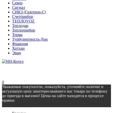
Север
Сигнал
СИКЗ (Газотрон-С)
Счетприбор
ТЕПЛОVOZ
Теплодар
Теплоприбор
Терма
Турбулентность-Дон
Франция
Хотхан
Эван
0
Уважаемые покупатели, пожалуйста, уточняйте наличие и
актуальную цену заинтересовавшего вас товара по телефону
до приезда в магазин! Цены на сайте находятся в процессе
правки.