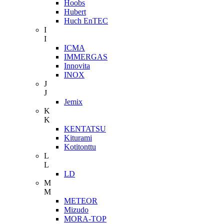
Hoobs
Hubert
Huch EnTEC
I
I
ICMA
IMMERGAS
Innovita
INOX
J
J
Jemix
K
K
KENTATSU
Kiturami
Kotitonttu
L
L
LD
M
M
METEOR
Mizudo
MORA-TOP