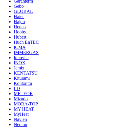
Garanterm
Gebo
GLOBAL
Haier
Hajdu
Henco
Hoobs
Hubert
Huch EnTEC
ICMA
IMMERGAS
Innovita
INOX
Jemix
KENTATSU
Kiturami
Kotitonttu
LD
METEOR
Mizudo
MORA-TOP
MY HEAT
MyHeat
Navien
Neptun