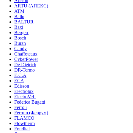
Ariston
ARTU (АПЕКС)
ATM
Ballu
BALTUR
Baxi
Bergerr
Bosch
Buran
Candy
Chaffoteaux
CyberPower
De Dietrich
DR-Termo
E.C.A
ECA
Edisson
Electrolux
ElectroVeL
Federica Bugatti
Ferroli
Ferrum (Феррум)
FLAMCO
Flowtherm
Fondital