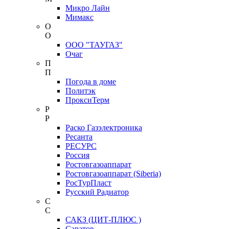
Микро Лайн
Мимакс
О
О
ООО "ТАУГАЗ"
Очаг
П
П
Погода в доме
Политэк
ПроксиТерм
Р
Р
Раско Газэлектроника
Ресанта
РЕСУРС
Россия
Ростовгазоаппарат
Ростовгазоаппарат (Siberia)
РосТурПласт
Русский Радиатор
С
С
САКЗ (ЦИТ-ПЛЮС )
Саратов