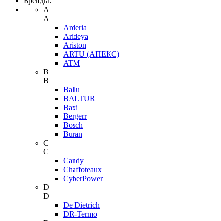
Бренды:
A
A
Arderia
Arideya
Ariston
ARTU (АПЕКС)
ATM
B
B
Ballu
BALTUR
Baxi
Bergerr
Bosch
Buran
C
C
Candy
Chaffoteaux
CyberPower
D
D
De Dietrich
DR-Termo