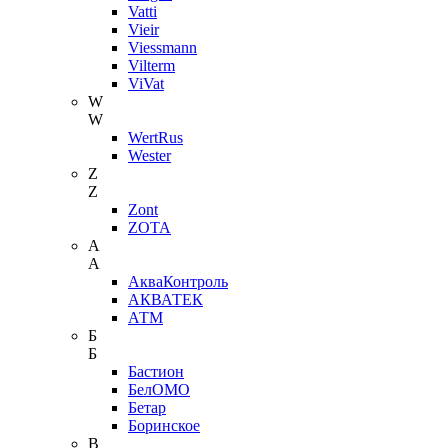
Vatti
Vieir
Viessmann
Vilterm
ViVat
W
W
WertRus
Wester
Z
Z
Zont
ZOTA
А
А
АкваКонтроль
АКВАТЕК
АТМ
Б
Б
Бастион
БелОМО
Бетар
Боринское
В