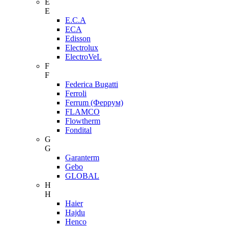
E
E
E.C.A
ECA
Edisson
Electrolux
ElectroVeL
F
F
Federica Bugatti
Ferroli
Ferrum (Феррум)
FLAMCO
Flowtherm
Fondital
G
G
Garanterm
Gebo
GLOBAL
H
H
Haier
Hajdu
Henco