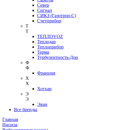
Север
Сигнал
СИКЗ (Газотрон-С)
Счетприбор
Т
Т
ТЕПЛОVOZ
Теплодар
Теплоприбор
Терма
Турбулентность-Дон
Ф
Ф
Франция
Х
Х
Хотхан
Э
Э
Эван
Все бренды
Главная
Насосы
Вибрационные насосы