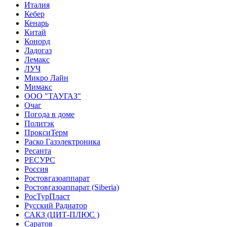
Италия
Кебер
Кенарь
Китай
Конорд
Ладогаз
Лемакс
ЛУЧ
Микро Лайн
Мимакс
ООО "ТАУГАЗ"
Очаг
Погода в доме
Политэк
ПроксиТерм
Раско Газэлектроника
Ресанта
РЕСУРС
Россия
Ростовгазоаппарат
Ростовгазоаппарат (Siberia)
РосТурПласт
Русский Радиатор
САКЗ (ЦИТ-ПЛЮС )
Саратов