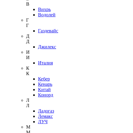
В
Вихрь
Водолей
Г
Г
Газдевайс
Д
Д
Джилекс
И
И
Италия
К
К
Кебер
Кенарь
Китай
Конорд
Л
Л
Ладогаз
Лемакс
ЛУЧ
М
М