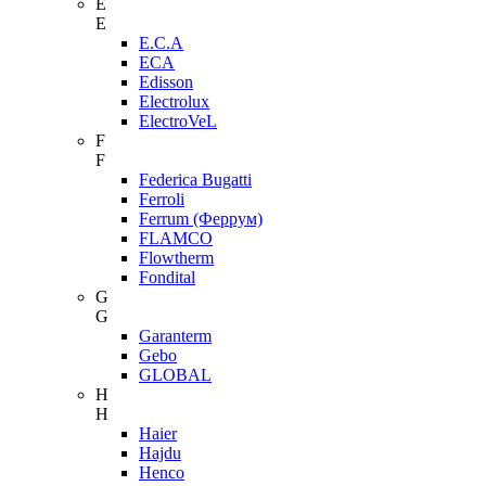
E
E
E.C.A
ECA
Edisson
Electrolux
ElectroVeL
F
F
Federica Bugatti
Ferroli
Ferrum (Феррум)
FLAMCO
Flowtherm
Fondital
G
G
Garanterm
Gebo
GLOBAL
H
H
Haier
Hajdu
Henco