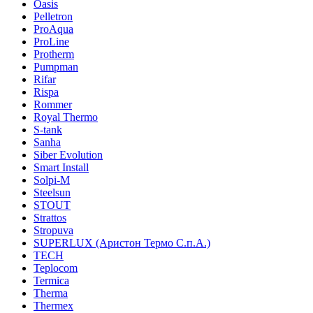
Oasis
Pelletron
ProAqua
ProLine
Protherm
Pumpman
Rifar
Rispa
Rommer
Royal Thermo
S-tank
Sanha
Siber Evolution
Smart Install
Solpi-M
Steelsun
STOUT
Strattos
Stropuva
SUPERLUX (Аристон Термо С.п.А.)
TECH
Teplocom
Termica
Therma
Thermex