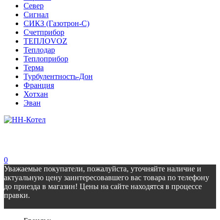
Север
Сигнал
СИКЗ (Газотрон-С)
Счетприбор
ТЕПЛОVOZ
Теплодар
Теплоприбор
Терма
Турбулентность-Дон
Франция
Хотхан
Эван
0
Уважаемые покупатели, пожалуйста, уточняйте наличие и
актуальную цену заинтересовавшего вас товара по телефону
до приезда в магазин! Цены на сайте находятся в процессе
правки.