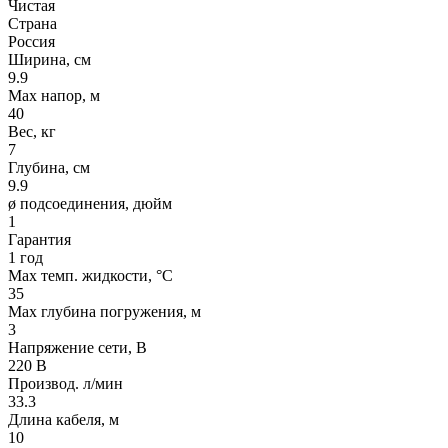
Чистая
Страна
Россия
Ширина, см
9.9
Max напор, м
40
Вес, кг
7
Глубина, см
9.9
ø подсоединения, дюйм
1
Гарантия
1 год
Max темп. жидкости, °С
35
Max глубина погружения, м
3
Напряжение сети, В
220 В
Производ. л/мин
33.3
Длина кабеля, м
10