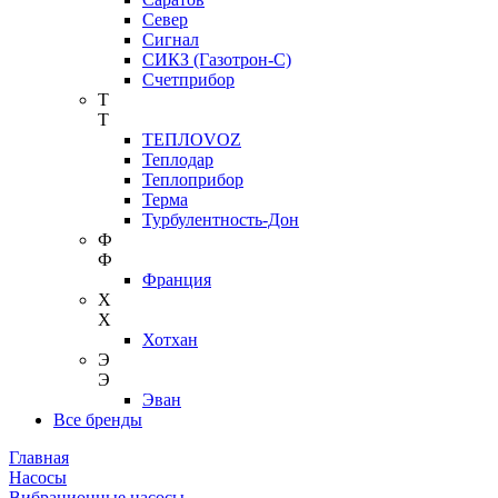
Север
Сигнал
СИКЗ (Газотрон-С)
Счетприбор
Т
Т
ТЕПЛОVOZ
Теплодар
Теплоприбор
Терма
Турбулентность-Дон
Ф
Ф
Франция
Х
Х
Хотхан
Э
Э
Эван
Все бренды
Главная
Насосы
Вибрационные насосы