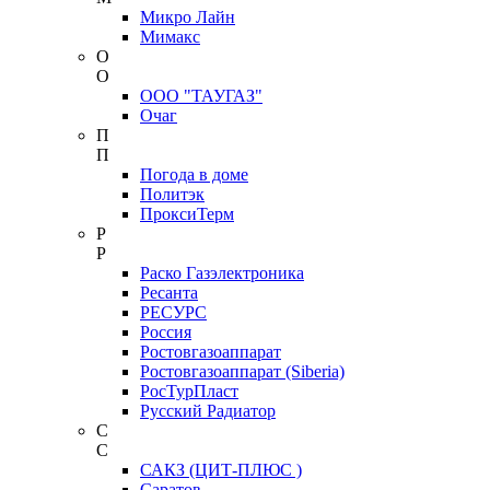
Микро Лайн
Мимакс
О
О
ООО "ТАУГАЗ"
Очаг
П
П
Погода в доме
Политэк
ПроксиТерм
Р
Р
Раско Газэлектроника
Ресанта
РЕСУРС
Россия
Ростовгазоаппарат
Ростовгазоаппарат (Siberia)
РосТурПласт
Русский Радиатор
С
С
САКЗ (ЦИТ-ПЛЮС )
Саратов