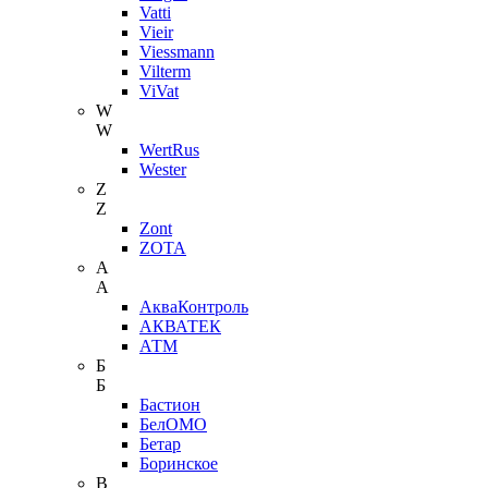
Vatti
Vieir
Viessmann
Vilterm
ViVat
W
W
WertRus
Wester
Z
Z
Zont
ZOTA
А
А
АкваКонтроль
АКВАТЕК
АТМ
Б
Б
Бастион
БелОМО
Бетар
Боринское
В