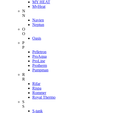
MY HEAT
MyHeat
N
N
Navien
Neptun
O
O
Oasis
P
P
Pelletron
ProAqua
ProLine
Protherm
Pumpman
R
R
Rifar
Rispa
Rommer
Royal Thermo
S
S
S-tank