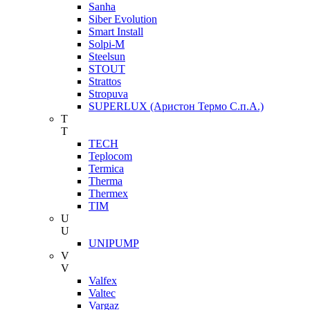
Sanha
Siber Evolution
Smart Install
Solpi-M
Steelsun
STOUT
Strattos
Stropuva
SUPERLUX (Аристон Термо С.п.А.)
T
T
TECH
Teplocom
Termica
Therma
Thermex
TIM
U
U
UNIPUMP
V
V
Valfex
Valtec
Vargaz