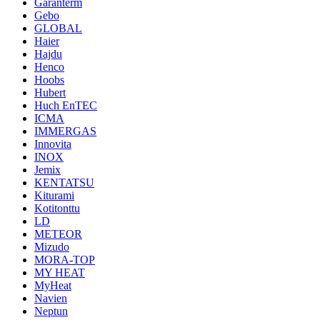
Garanterm
Gebo
GLOBAL
Haier
Hajdu
Henco
Hoobs
Hubert
Huch EnTEC
ICMA
IMMERGAS
Innovita
INOX
Jemix
KENTATSU
Kiturami
Kotitonttu
LD
METEOR
Mizudo
MORA-TOP
MY HEAT
MyHeat
Navien
Neptun