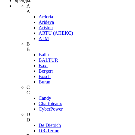
Бренды:
A
A
Arderia
Arideya
Ariston
ARTU (АПЕКС)
ATM
B
B
Ballu
BALTUR
Baxi
Bergerr
Bosch
Buran
C
C
Candy
Chaffoteaux
CyberPower
D
D
De Dietrich
DR-Termo