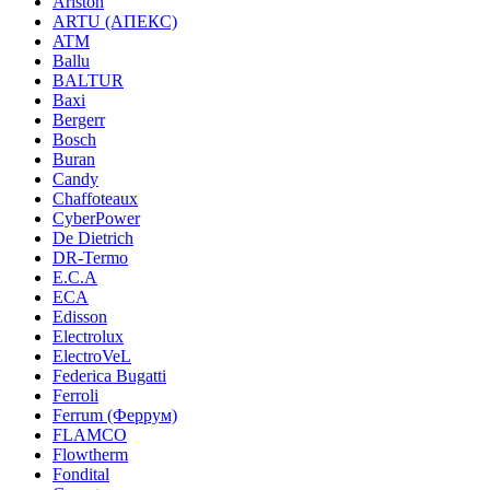
Ariston
ARTU (АПЕКС)
ATM
Ballu
BALTUR
Baxi
Bergerr
Bosch
Buran
Candy
Chaffoteaux
CyberPower
De Dietrich
DR-Termo
E.C.A
ECA
Edisson
Electrolux
ElectroVeL
Federica Bugatti
Ferroli
Ferrum (Феррум)
FLAMCO
Flowtherm
Fondital