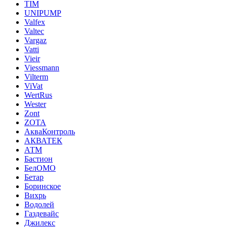
TIM
UNIPUMP
Valfex
Valtec
Vargaz
Vatti
Vieir
Viessmann
Vilterm
ViVat
WertRus
Wester
Zont
ZOTA
АкваКонтроль
АКВАТЕК
АТМ
Бастион
БелОМО
Бетар
Боринское
Вихрь
Водолей
Газдевайс
Джилекс