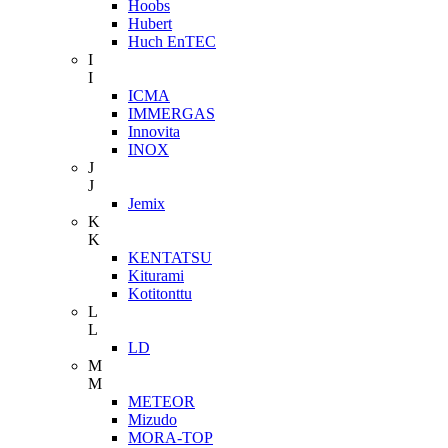
Hoobs
Hubert
Huch EnTEC
I
I
ICMA
IMMERGAS
Innovita
INOX
J
J
Jemix
K
K
KENTATSU
Kiturami
Kotitonttu
L
L
LD
M
M
METEOR
Mizudo
MORA-TOP