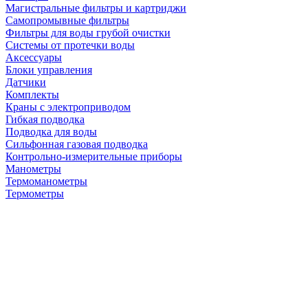
Магистральные фильтры и картриджи
Самопромывные фильтры
Фильтры для воды грубой очистки
Системы от протечки воды
Аксессуары
Блоки управления
Датчики
Комплекты
Краны с электроприводом
Гибкая подводка
Подводка для воды
Сильфонная газовая подводка
Контрольно-измерительные приборы
Манометры
Термоманометры
Термометры