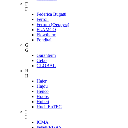
F
F
Federica Bugatti
Ferroli
Ferrum (Феррум)
FLAMCO
Flowtherm
Fondital
G
G
Garanterm
Gebo
GLOBAL
H
H
Haier
Hajdu
Henco
Hoobs
Hubert
Huch EnTEC
I
I
ICMA
IMMERGAS