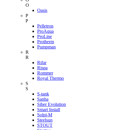
O
Oasis
P
P
Pelletron
ProAqua
ProLine
Protherm
Pumpman
R
R
Rifar
Rispa
Rommer
Royal Thermo
S
S
S-tank
Sanha
Siber Evolution
Smart Install
Solpi-M
Steelsun
STOUT