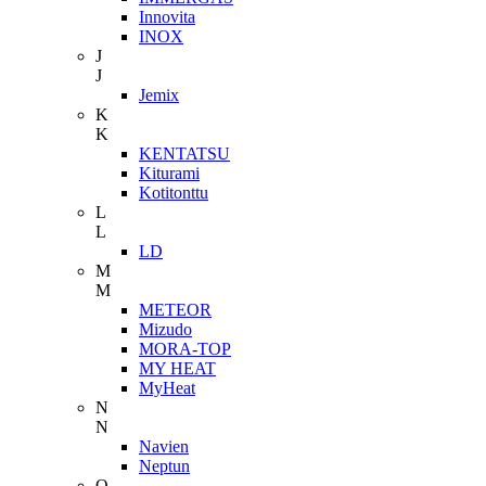
Innovita
INOX
J
J
Jemix
K
K
KENTATSU
Kiturami
Kotitonttu
L
L
LD
M
M
METEOR
Mizudo
MORA-TOP
MY HEAT
MyHeat
N
N
Navien
Neptun
O