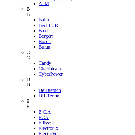
ATM
B
B
Ballu
BALTUR
Baxi
Bergerr
Bosch
Buran
C
C
Candy
Chaffoteaux
CyberPower
D
D
De Dietrich
DR-Termo
E
E
E.C.A
ECA
Edisson
Electrolux
ElectroVeL