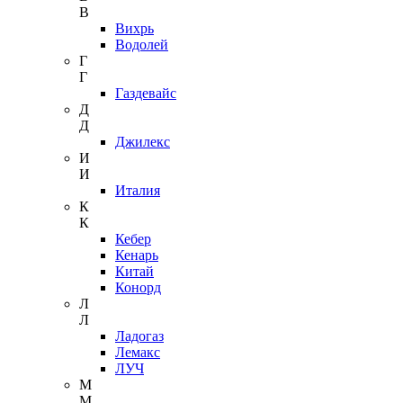
В
Вихрь
Водолей
Г
Г
Газдевайс
Д
Д
Джилекс
И
И
Италия
К
К
Кебер
Кенарь
Китай
Конорд
Л
Л
Ладогаз
Лемакс
ЛУЧ
М
М