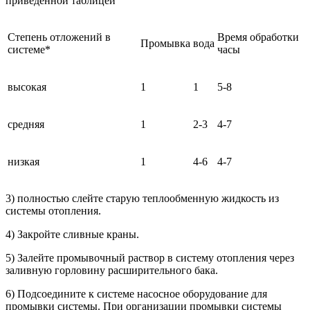
приведённой таблицей
Степень отложений в
Время обработки
Промывка
вода
системе*
часы
высокая
1
1
5-8
средняя
1
2-3
4-7
низкая
1
4-6
4-7
3) полностью слейте старую теплообменную жидкость из
системы отопления.
4) Закройте сливные краны.
5) Залейте промывочный раствор в систему отопления через
заливную горловину расширительного бака.
6) Подсоедините к системе насосное оборудование для
промывки системы. При организации промывки системы