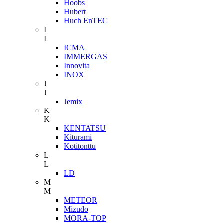
Hoobs
Hubert
Huch EnTEC
I
I
ICMA
IMMERGAS
Innovita
INOX
J
J
Jemix
K
K
KENTATSU
Kiturami
Kotitonttu
L
L
LD
M
M
METEOR
Mizudo
MORA-TOP