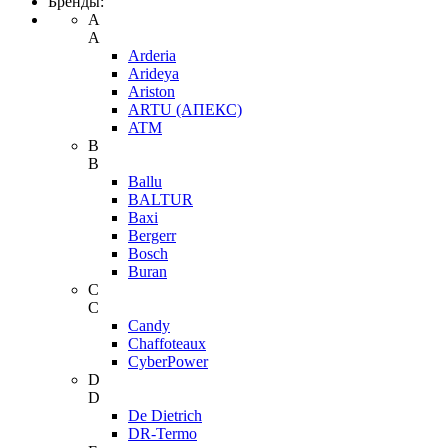
Бренды:
A
A
Arderia
Arideya
Ariston
ARTU (АПЕКС)
ATM
B
B
Ballu
BALTUR
Baxi
Bergerr
Bosch
Buran
C
C
Candy
Chaffoteaux
CyberPower
D
D
De Dietrich
DR-Termo