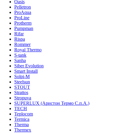
Oasis
Pelletron
ProAqua
ProLine
Protherm
Pumpman
Rifar
Rispa
Rommer
Royal Thermo
S-tank
Sanha
Siber Evolution
Smart Install
Solpi-M
Steelsun
STOUT
Strattos
Stropuva
SUPERLUX (Аристон Термо С.п.А.)
TECH
Teplocom
Termica
Therma
Thermex