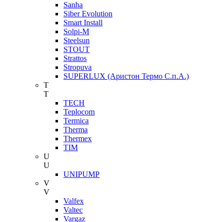
Sanha
Siber Evolution
Smart Install
Solpi-M
Steelsun
STOUT
Strattos
Stropuva
SUPERLUX (Аристон Термо С.п.А.)
T
T
TECH
Teplocom
Termica
Therma
Thermex
TIM
U
U
UNIPUMP
V
V
Valfex
Valtec
Vargaz