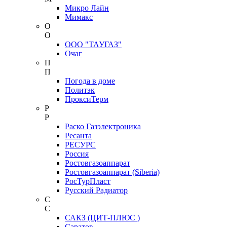
Микро Лайн
Мимакс
О
О
ООО "ТАУГАЗ"
Очаг
П
П
Погода в доме
Политэк
ПроксиТерм
Р
Р
Раско Газэлектроника
Ресанта
РЕСУРС
Россия
Ростовгазоаппарат
Ростовгазоаппарат (Siberia)
РосТурПласт
Русский Радиатор
С
С
САКЗ (ЦИТ-ПЛЮС )
Саратов