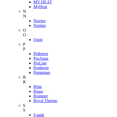
MY HEAT
MyHeat
N
N
Navien
Neptun
O
O
Oasis
P
P
Pelletron
ProAqua
ProLine
Protherm
Pumpman
R
R
Rifar
Rispa
Rommer
Royal Thermo
S
S
S-tank