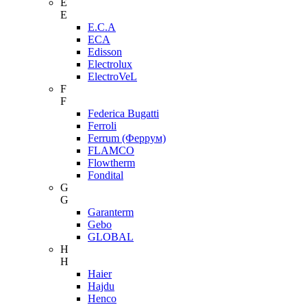
E
E
E.C.A
ECA
Edisson
Electrolux
ElectroVeL
F
F
Federica Bugatti
Ferroli
Ferrum (Феррум)
FLAMCO
Flowtherm
Fondital
G
G
Garanterm
Gebo
GLOBAL
H
H
Haier
Hajdu
Henco