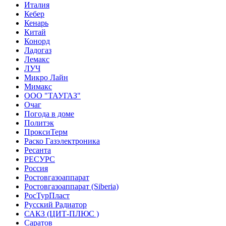
Италия
Кебер
Кенарь
Китай
Конорд
Ладогаз
Лемакс
ЛУЧ
Микро Лайн
Мимакс
ООО "ТАУГАЗ"
Очаг
Погода в доме
Политэк
ПроксиТерм
Раско Газэлектроника
Ресанта
РЕСУРС
Россия
Ростовгазоаппарат
Ростовгазоаппарат (Siberia)
РосТурПласт
Русский Радиатор
САКЗ (ЦИТ-ПЛЮС )
Саратов