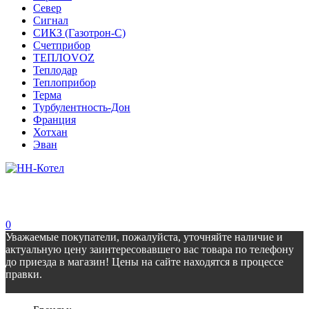
Север
Сигнал
СИКЗ (Газотрон-С)
Счетприбор
ТЕПЛОVOZ
Теплодар
Теплоприбор
Терма
Турбулентность-Дон
Франция
Хотхан
Эван
0
Уважаемые покупатели, пожалуйста, уточняйте наличие и
актуальную цену заинтересовавшего вас товара по телефону
до приезда в магазин! Цены на сайте находятся в процессе
правки.