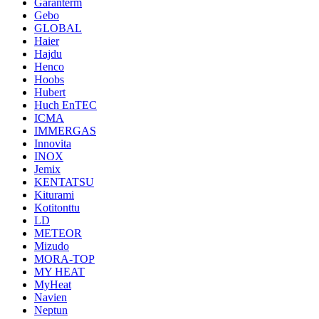
Garanterm
Gebo
GLOBAL
Haier
Hajdu
Henco
Hoobs
Hubert
Huch EnTEC
ICMA
IMMERGAS
Innovita
INOX
Jemix
KENTATSU
Kiturami
Kotitonttu
LD
METEOR
Mizudo
MORA-TOP
MY HEAT
MyHeat
Navien
Neptun