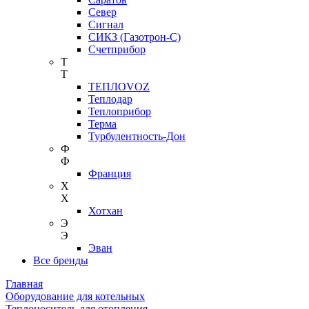
Север
Сигнал
СИКЗ (Газотрон-С)
Счетприбор
Т
Т
ТЕПЛОVOZ
Теплодар
Теплоприбор
Терма
Турбулентность-Дон
Ф
Ф
Франция
Х
Х
Хотхан
Э
Э
Эван
Все бренды
Главная
Оборудование для котельных
Теплоноситель для отопления