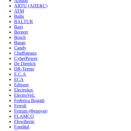
Ariston
ARTU (АПЕКС)
ATM
Ballu
BALTUR
Baxi
Bergerr
Bosch
Buran
Candy
Chaffoteaux
CyberPower
De Dietrich
DR-Termo
E.C.A
ECA
Edisson
Electrolux
ElectroVeL
Federica Bugatti
Ferroli
Ferrum (Феррум)
FLAMCO
Flowtherm
Fondital