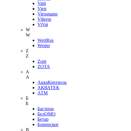
Vatti
Vieir
Viessmann
Vilterm
ViVat
W
W
WertRus
Wester
Z
Z
Zont
ZOTA
А
А
АкваКонтроль
АКВАТЕК
АТМ
Б
Б
Бастион
БелОМО
Бетар
Боринское
В