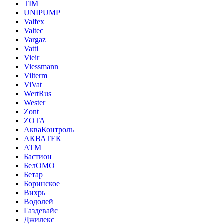
TIM
UNIPUMP
Valfex
Valtec
Vargaz
Vatti
Vieir
Viessmann
Vilterm
ViVat
WertRus
Wester
Zont
ZOTA
АкваКонтроль
АКВАТЕК
АТМ
Бастион
БелОМО
Бетар
Боринское
Вихрь
Водолей
Газдевайс
Джилекс