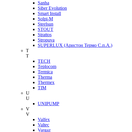
Sanha
Siber Evolution
Smart Install
Solpi-M
Steelsun
STOUT
Strattos
Stropuva
SUPERLUX (Аристон Термо С.п.А.)
T
T
TECH
Teplocom
Termica
Therma
Thermex
TIM
U
U
UNIPUMP
V
V
Valfex
Valtec
Vargaz