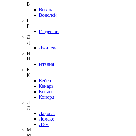
В
Вихрь
Водолей
Г
Г
Газдевайс
Д
Д
Джилекс
И
И
Италия
К
К
Кебер
Кенарь
Китай
Конорд
Л
Л
Ладогаз
Лемакс
ЛУЧ
М
М