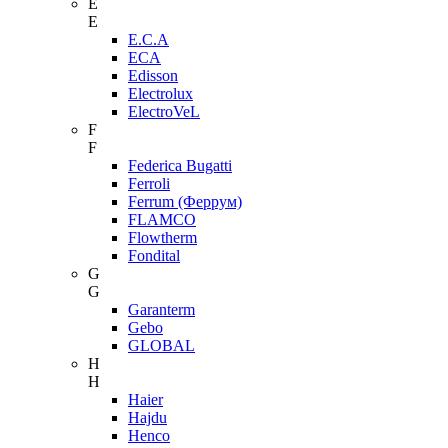
E
E
E.C.A
ECA
Edisson
Electrolux
ElectroVeL
F
F
Federica Bugatti
Ferroli
Ferrum (Феррум)
FLAMCO
Flowtherm
Fondital
G
G
Garanterm
Gebo
GLOBAL
H
H
Haier
Hajdu
Henco