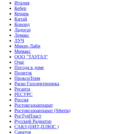
Италия
Кебер
Кенарь
Китай
Конорд
Ладогаз
Лемакс
ЛУЧ
Микро Лайн
Мимакс
ООО "ТАУГАЗ"
Очаг
Погода в доме
Политэк
ПроксиТерм
Раско Газэлектроника
Ресанта
РЕСУРС
Россия
Ростовгазоаппарат
Ростовгазоаппарат (Siberia)
РосТурПласт
Русский Радиатор
САКЗ (ЦИТ-ПЛЮС )
Саратов