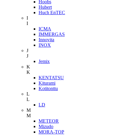
Hoobs
Hubert
Huch EnTEC
I
I
ICMA
IMMERGAS
Innovita
INOX
J
J
Jemix
K
K
KENTATSU
Kiturami
Kotitonttu
L
L
LD
M
M
METEOR
Mizudo
MORA-TOP