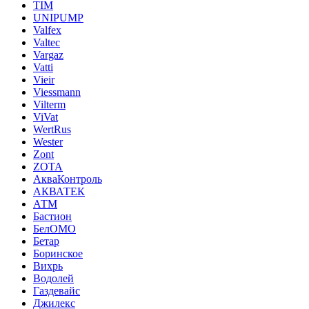
TIM
UNIPUMP
Valfex
Valtec
Vargaz
Vatti
Vieir
Viessmann
Vilterm
ViVat
WertRus
Wester
Zont
ZOTA
АкваКонтроль
АКВАТЕК
АТМ
Бастион
БелОМО
Бетар
Боринское
Вихрь
Водолей
Газдевайс
Джилекс