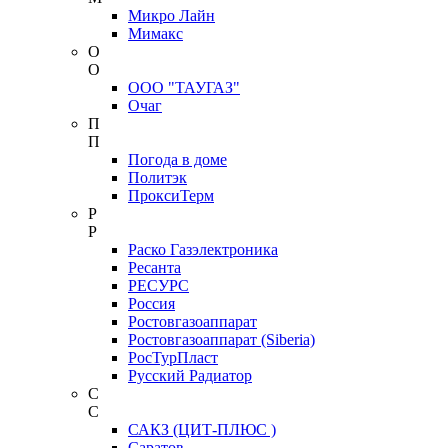
Микро Лайн
Мимакс
О
О
ООО "ТАУГАЗ"
Очаг
П
П
Погода в доме
Политэк
ПроксиТерм
Р
Р
Раско Газэлектроника
Ресанта
РЕСУРС
Россия
Ростовгазоаппарат
Ростовгазоаппарат (Siberia)
РосТурПласт
Русский Радиатор
С
С
САКЗ (ЦИТ-ПЛЮС )
Саратов