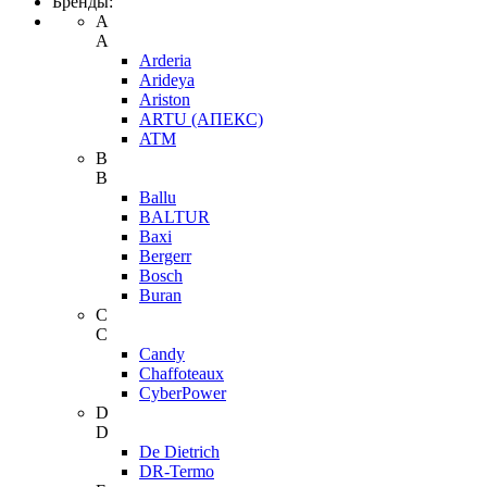
Бренды:
A
A
Arderia
Arideya
Ariston
ARTU (АПЕКС)
ATM
B
B
Ballu
BALTUR
Baxi
Bergerr
Bosch
Buran
C
C
Candy
Chaffoteaux
CyberPower
D
D
De Dietrich
DR-Termo