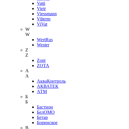
Vatti
Vieir
Viessmann
Vilterm
ViVat
W
W
WertRus
Wester
Z
Z
Zont
ZOTA
А
А
АкваКонтроль
АКВАТЕК
АТМ
Б
Б
Бастион
БелОМО
Бетар
Боринское
В