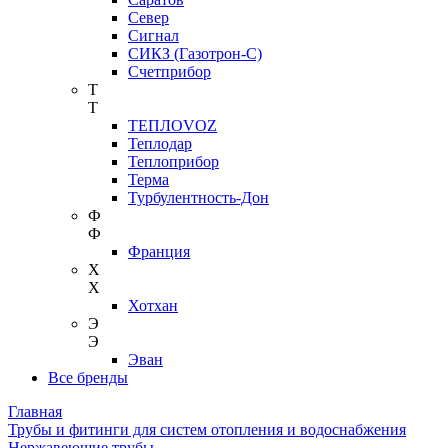
Север
Сигнал
СИКЗ (Газотрон-С)
Счетприбор
Т
Т
ТЕПЛОVOZ
Теплодар
Теплоприбор
Терма
Турбулентность-Дон
Ф
Ф
Франция
Х
Х
Хотхан
Э
Э
Эван
Все бренды
Главная
Трубы и фитинги для систем отопления и водоснабжения
Нержавеющие трубы