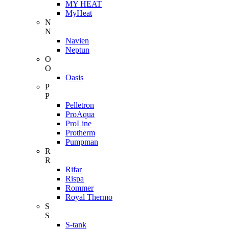
MY HEAT
MyHeat
N
N
Navien
Neptun
O
O
Oasis
P
P
Pelletron
ProAqua
ProLine
Protherm
Pumpman
R
R
Rifar
Rispa
Rommer
Royal Thermo
S
S
S-tank