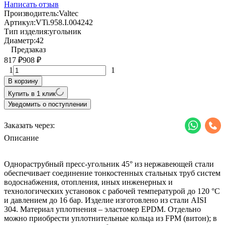
Написать отзыв
Производитель:
Valtec
Артикул:
VTi.958.I.004242
Тип изделия:
угольник
Диаметр:
42
Предзаказ
817
908
₽
₽
1
1
В корзину
Купить в 1 клик
Уведомить о поступлении
Заказать через:
Описание
Однораструбный пресс-угольник 45° из нержавеющей стали
обеспечивает соединение тонкостенных стальных труб систем
водоснабжения, отопления, иных инженерных и
технологических установок с рабочей температурой до 120 °С
и давлением до 16 бар. Изделие изготовлено из стали AISI
304. Материал уплотнения – эластомер EPDM. Отдельно
можно приобрести уплотнительные кольца из FPM (витон); в