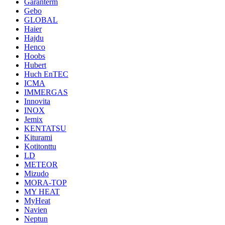
Garanterm
Gebo
GLOBAL
Haier
Hajdu
Henco
Hoobs
Hubert
Huch EnTEC
ICMA
IMMERGAS
Innovita
INOX
Jemix
KENTATSU
Kiturami
Kotitonttu
LD
METEOR
Mizudo
MORA-TOP
MY HEAT
MyHeat
Navien
Neptun