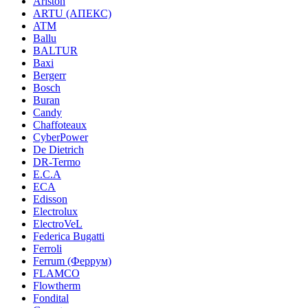
Ariston
ARTU (АПЕКС)
ATM
Ballu
BALTUR
Baxi
Bergerr
Bosch
Buran
Candy
Chaffoteaux
CyberPower
De Dietrich
DR-Termo
E.C.A
ECA
Edisson
Electrolux
ElectroVeL
Federica Bugatti
Ferroli
Ferrum (Феррум)
FLAMCO
Flowtherm
Fondital