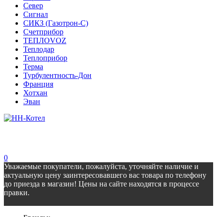
Север
Сигнал
СИКЗ (Газотрон-С)
Счетприбор
ТЕПЛОVOZ
Теплодар
Теплоприбор
Терма
Турбулентность-Дон
Франция
Хотхан
Эван
0
Уважаемые покупатели, пожалуйста, уточняйте наличие и
актуальную цену заинтересовавшего вас товара по телефону
до приезда в магазин! Цены на сайте находятся в процессе
правки.