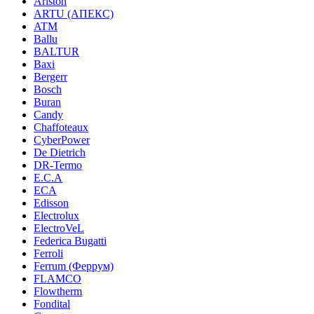
Ariston
ARTU (АПЕКС)
ATM
Ballu
BALTUR
Baxi
Bergerr
Bosch
Buran
Candy
Chaffoteaux
CyberPower
De Dietrich
DR-Termo
E.C.A
ECA
Edisson
Electrolux
ElectroVeL
Federica Bugatti
Ferroli
Ferrum (Феррум)
FLAMCO
Flowtherm
Fondital