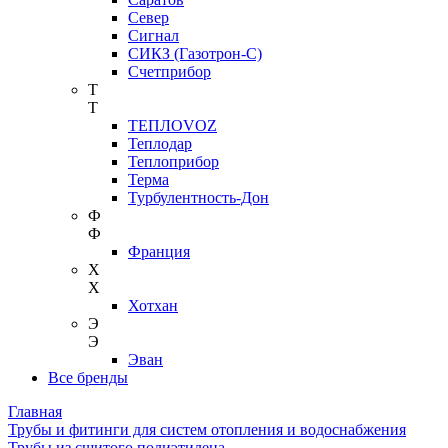
Север
Сигнал
СИКЗ (Газотрон-С)
Счетприбор
Т
Т
ТЕПЛОVOZ
Теплодар
Теплоприбор
Терма
Турбулентность-Дон
Ф
Ф
Франция
Х
Х
Хотхан
Э
Э
Эван
Все бренды
Главная
Трубы и фитинги для систем отопления и водоснабжения
Трубы из сшитого полиэтилена