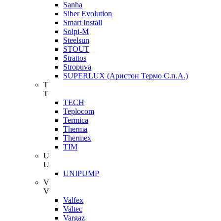
Sanha
Siber Evolution
Smart Install
Solpi-M
Steelsun
STOUT
Strattos
Stropuva
SUPERLUX (Аристон Термо С.п.А.)
T
T
TECH
Teplocom
Termica
Therma
Thermex
TIM
U
U
UNIPUMP
V
V
Valfex
Valtec
Vargaz