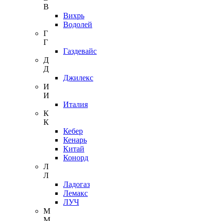
В
Вихрь
Водолей
Г
Г
Газдевайс
Д
Д
Джилекс
И
И
Италия
К
К
Кебер
Кенарь
Китай
Конорд
Л
Л
Ладогаз
Лемакс
ЛУЧ
М
М