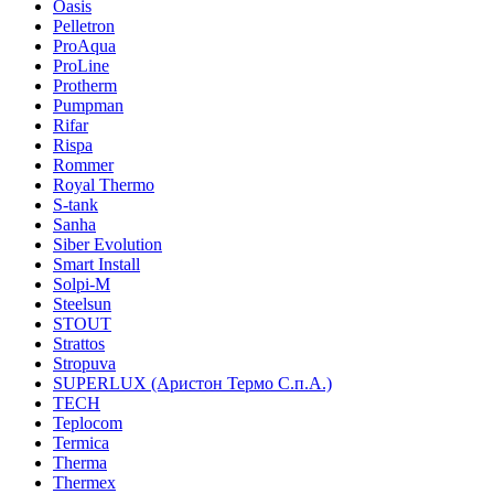
Oasis
Pelletron
ProAqua
ProLine
Protherm
Pumpman
Rifar
Rispa
Rommer
Royal Thermo
S-tank
Sanha
Siber Evolution
Smart Install
Solpi-M
Steelsun
STOUT
Strattos
Stropuva
SUPERLUX (Аристон Термо С.п.А.)
TECH
Teplocom
Termica
Therma
Thermex