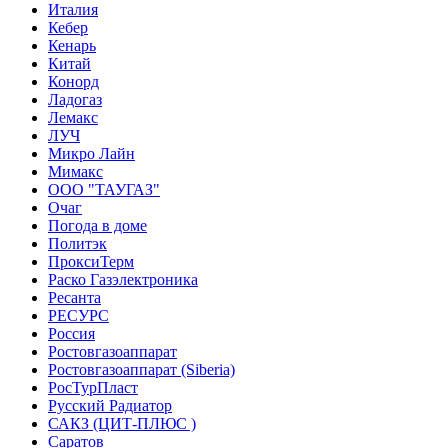
Италия
Кебер
Кенарь
Китай
Конорд
Ладогаз
Лемакс
ЛУЧ
Микро Лайн
Мимакс
ООО "ТАУГАЗ"
Очаг
Погода в доме
Политэк
ПроксиТерм
Раско Газэлектроника
Ресанта
РЕСУРС
Россия
Ростовгазоаппарат
Ростовгазоаппарат (Siberia)
РосТурПласт
Русский Радиатор
САКЗ (ЦИТ-ПЛЮС )
Саратов