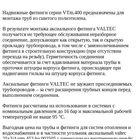
Надвижные фитинги серии VTm.400 предназначены для
монтажа труб из сшитого полиэтилена.
В результате монтажа аксиального фитинга VALTEC
получается не требующее обслуживания неразборное
соединение, допускающее как открытую, так и скрытую
прокладку трубопровода, в том числе с замоноличиванием
фитинга в строительную конструкцию (при отсутствии
перехода на резьбу). Герметичность соединения
обеспечивается за счет вдавливания материала трубы в
проточки штуцера корпуса фитинга, происходящее при
надвигании гильзы на штуцер корпуса фитинга.
Аксиальные фитинги VALTEC не заужают присоединяемых
трубопроводов – за счет расширения трубных концов перед
выполнением соединения.
Фитинги рассчитаны на использование в системах с
номинальным давлением до 16 бар и максимальной рабочей
температурой не выше 95 °С.
Выгодная цена на трубы и фитинги для систем отопления и
водоснабжения и в частности угольник аксиальный valtec
25х3/4 vtm.452.bg.002505 с переходом на внутреннюю резьбу