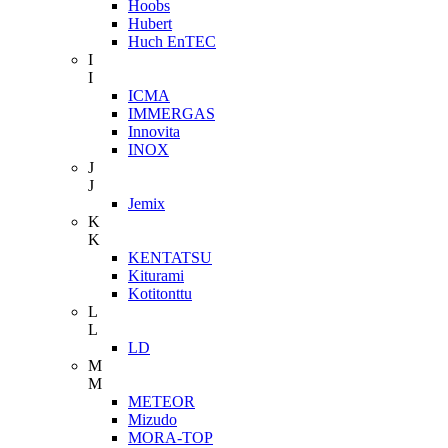
Hoobs
Hubert
Huch EnTEC
I
I
ICMA
IMMERGAS
Innovita
INOX
J
J
Jemix
K
K
KENTATSU
Kiturami
Kotitonttu
L
L
LD
M
M
METEOR
Mizudo
MORA-TOP