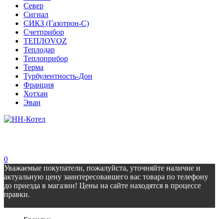
Север
Сигнал
СИКЗ (Газотрон-С)
Счетприбор
ТЕПЛОVOZ
Теплодар
Теплоприбор
Терма
Турбулентность-Дон
Франция
Хотхан
Эван
0
Уважаемые покупатели, пожалуйста, уточняйте наличие и
актуальную цену заинтересовавшего вас товара по телефону
до приезда в магазин! Цены на сайте находятся в процессе
правки.