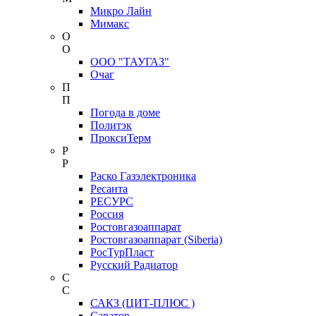
Микро Лайн
Мимакс
О
О
ООО "ТАУГАЗ"
Очаг
П
П
Погода в доме
Политэк
ПроксиТерм
Р
Р
Раско Газэлектроника
Ресанта
РЕСУРС
Россия
Ростовгазоаппарат
Ростовгазоаппарат (Siberia)
РосТурПласт
Русский Радиатор
С
С
САКЗ (ЦИТ-ПЛЮС )
Саратов