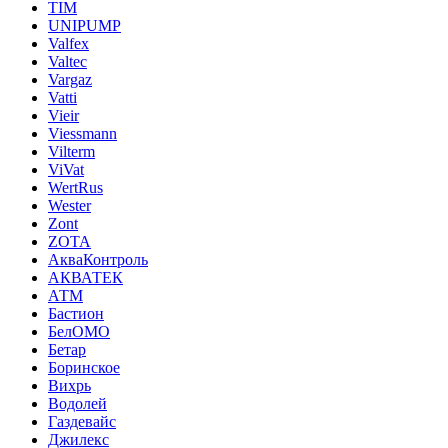
TIM
UNIPUMP
Valfex
Valtec
Vargaz
Vatti
Vieir
Viessmann
Vilterm
ViVat
WertRus
Wester
Zont
ZOTA
АкваКонтроль
АКВАТЕК
АТМ
Бастион
БелОМО
Бетар
Боринское
Вихрь
Водолей
Газдевайс
Джилекс