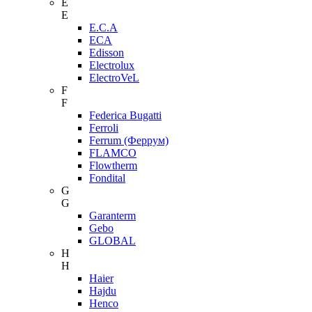
E
E
E.C.A
ECA
Edisson
Electrolux
ElectroVeL
F
F
Federica Bugatti
Ferroli
Ferrum (Феррум)
FLAMCO
Flowtherm
Fondital
G
G
Garanterm
Gebo
GLOBAL
H
H
Haier
Hajdu
Henco