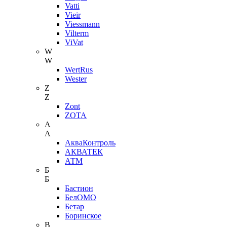
Vatti
Vieir
Viessmann
Vilterm
ViVat
W
W
WertRus
Wester
Z
Z
Zont
ZOTA
А
А
АкваКонтроль
АКВАТЕК
АТМ
Б
Б
Бастион
БелОМО
Бетар
Боринское
В