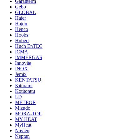
Garanterm
Gebo
GLOBAL
Haier
Hajdu
Henco
Hoobs
Hubert
Huch EnTEC
ICMA
IMMERGAS
Innovita
INOX
Jemix
KENTATSU
Kiturami
Kotitonttu
LD
METEOR
Mizudo
MORA-TOP
MY HEAT
MyHeat
Navien
Neptun