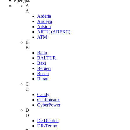
Бренды:
A
A
Arderia
Arideya
Ariston
ARTU (АПЕКС)
ATM
B
B
Ballu
BALTUR
Baxi
Bergerr
Bosch
Buran
C
C
Candy
Chaffoteaux
CyberPower
D
D
De Dietrich
DR-Termo