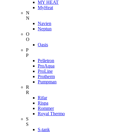
MY HEAT
MyHeat
N
N
Navien
Neptun
O
O
Oasis
P
P
Pelletron
ProAqua
ProLine
Protherm
Pumpman
R
R
Rifar
Rispa
Rommer
Royal Thermo
S
S
S-tank