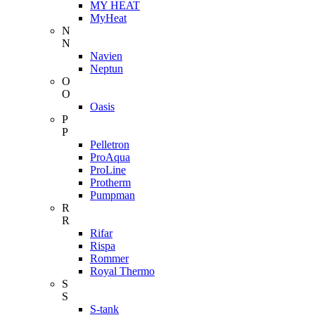
MY HEAT
MyHeat
N
N
Navien
Neptun
O
O
Oasis
P
P
Pelletron
ProAqua
ProLine
Protherm
Pumpman
R
R
Rifar
Rispa
Rommer
Royal Thermo
S
S
S-tank