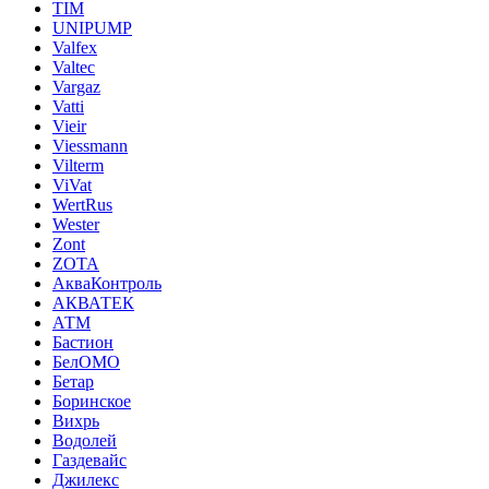
TIM
UNIPUMP
Valfex
Valtec
Vargaz
Vatti
Vieir
Viessmann
Vilterm
ViVat
WertRus
Wester
Zont
ZOTA
АкваКонтроль
АКВАТЕК
АТМ
Бастион
БелОМО
Бетар
Боринское
Вихрь
Водолей
Газдевайс
Джилекс