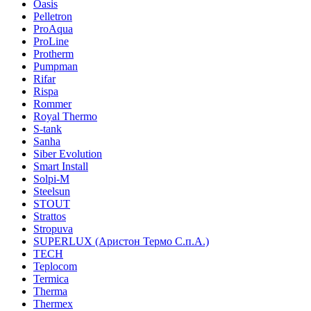
Oasis
Pelletron
ProAqua
ProLine
Protherm
Pumpman
Rifar
Rispa
Rommer
Royal Thermo
S-tank
Sanha
Siber Evolution
Smart Install
Solpi-M
Steelsun
STOUT
Strattos
Stropuva
SUPERLUX (Аристон Термо С.п.А.)
TECH
Teplocom
Termica
Therma
Thermex