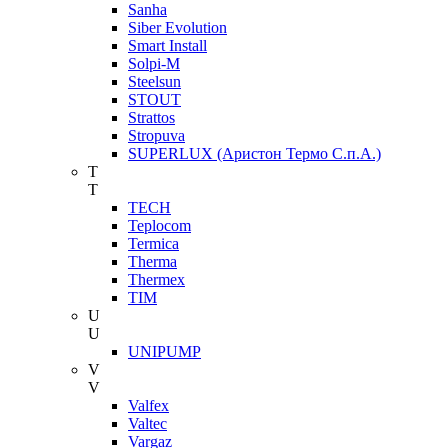
Sanha
Siber Evolution
Smart Install
Solpi-M
Steelsun
STOUT
Strattos
Stropuva
SUPERLUX (Аристон Термо С.п.А.)
T
T
TECH
Teplocom
Termica
Therma
Thermex
TIM
U
U
UNIPUMP
V
V
Valfex
Valtec
Vargaz