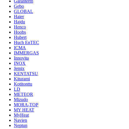
Garanterm
Gebo
GLOBAL
Haier
Hajdu
Henco
Hoobs
Hubert
Huch EnTEC
ICMA
IMMERGAS
Innovita
INOX
Jemix
KENTATSU
Kiturami
Kotitonttu
LD
METEOR
Mizudo
MORA-TOP
MY HEAT
MyHeat
Navien
Neptun