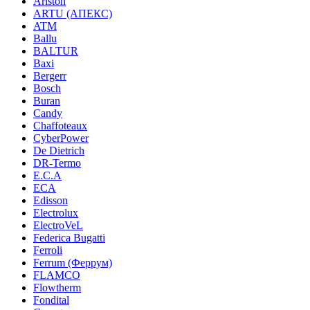
Ariston
ARTU (АПЕКС)
ATM
Ballu
BALTUR
Baxi
Bergerr
Bosch
Buran
Candy
Chaffoteaux
CyberPower
De Dietrich
DR-Termo
E.C.A
ECA
Edisson
Electrolux
ElectroVeL
Federica Bugatti
Ferroli
Ferrum (Феррум)
FLAMCO
Flowtherm
Fondital