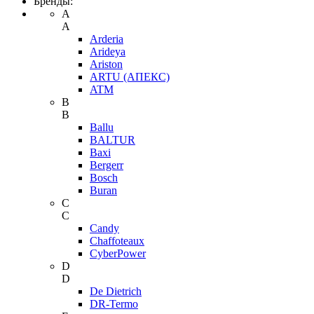
Бренды:
A
A
Arderia
Arideya
Ariston
ARTU (АПЕКС)
ATM
B
B
Ballu
BALTUR
Baxi
Bergerr
Bosch
Buran
C
C
Candy
Chaffoteaux
CyberPower
D
D
De Dietrich
DR-Termo