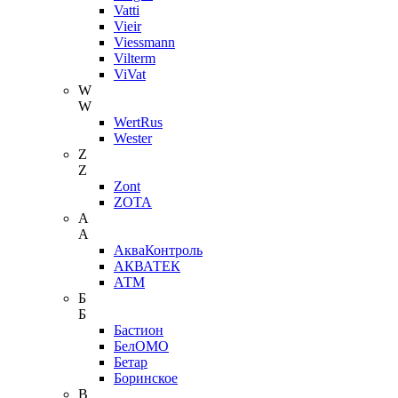
Vatti
Vieir
Viessmann
Vilterm
ViVat
W
W
WertRus
Wester
Z
Z
Zont
ZOTA
А
А
АкваКонтроль
АКВАТЕК
АТМ
Б
Б
Бастион
БелОМО
Бетар
Боринское
В