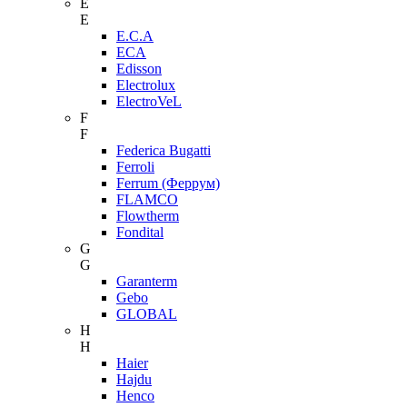
E
E
E.C.A
ECA
Edisson
Electrolux
ElectroVeL
F
F
Federica Bugatti
Ferroli
Ferrum (Феррум)
FLAMCO
Flowtherm
Fondital
G
G
Garanterm
Gebo
GLOBAL
H
H
Haier
Hajdu
Henco