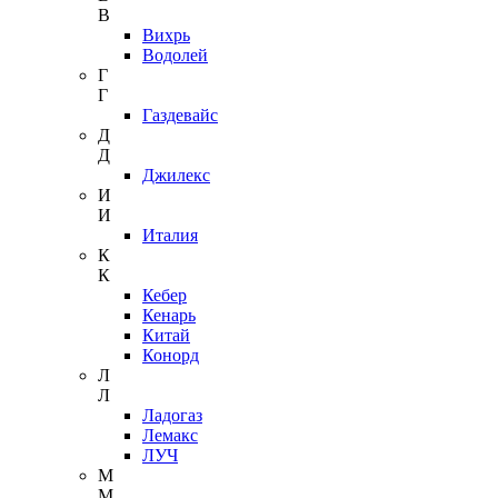
В
Вихрь
Водолей
Г
Г
Газдевайс
Д
Д
Джилекс
И
И
Италия
К
К
Кебер
Кенарь
Китай
Конорд
Л
Л
Ладогаз
Лемакс
ЛУЧ
М
М