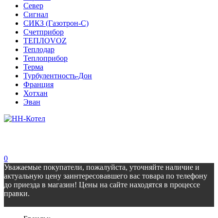
Север
Сигнал
СИКЗ (Газотрон-С)
Счетприбор
ТЕПЛОVOZ
Теплодар
Теплоприбор
Терма
Турбулентность-Дон
Франция
Хотхан
Эван
0
Уважаемые покупатели, пожалуйста, уточняйте наличие и
актуальную цену заинтересовавшего вас товара по телефону
до приезда в магазин! Цены на сайте находятся в процессе
правки.