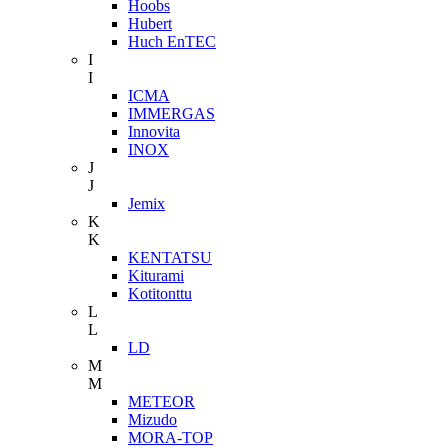
Hoobs
Hubert
Huch EnTEC
I
I
ICMA
IMMERGAS
Innovita
INOX
J
J
Jemix
K
K
KENTATSU
Kiturami
Kotitonttu
L
L
LD
M
M
METEOR
Mizudo
MORA-TOP