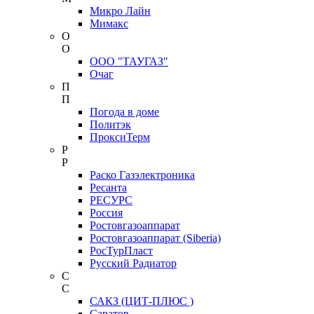
Микро Лайн
Мимакс
О
О
ООО "ТАУГАЗ"
Очаг
П
П
Погода в доме
Политэк
ПроксиТерм
Р
Р
Раско Газэлектроника
Ресанта
РЕСУРС
Россия
Ростовгазоаппарат
Ростовгазоаппарат (Siberia)
РосТурПласт
Русский Радиатор
С
С
САКЗ (ЦИТ-ПЛЮС )
Саратов