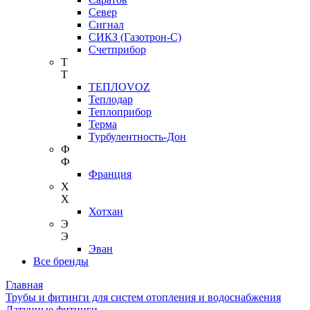
Север
Сигнал
СИКЗ (Газотрон-С)
Счетприбор
Т
Т
ТЕПЛОVOZ
Теплодар
Теплоприбор
Терма
Турбулентность-Дон
Ф
Ф
Франция
Х
Х
Хотхан
Э
Э
Эван
Все бренды
Главная
Трубы и фитинги для систем отопления и водоснабжения
Латунные фитинги