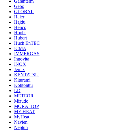
Garanterm
Gebo
GLOBAL
Haier
Hajdu
Henco
Hoobs
Hubert
Huch EnTEC
ICMA
IMMERGAS
Innovita
INOX
Jemix
KENTATSU
Kiturami
Kotitonttu
LD
METEOR
Mizudo
MORA-TOP
MY HEAT
MyHeat
Navien
Neptun