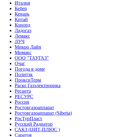
Италия
Кебер
Кенарь
Китай
Конорд
Ладогаз
Лемакс
ЛУЧ
Микро Лайн
Мимакс
ООО "ТАУГАЗ"
Очаг
Погода в доме
Политэк
ПроксиТерм
Раско Газэлектроника
Ресанта
РЕСУРС
Россия
Ростовгазоаппарат
Ростовгазоаппарат (Siberia)
РосТурПласт
Русский Радиатор
САКЗ (ЦИТ-ПЛЮС )
Саратов