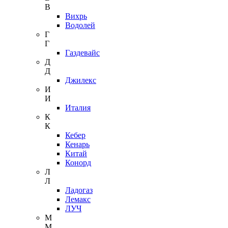
В
Вихрь
Водолей
Г
Г
Газдевайс
Д
Д
Джилекс
И
И
Италия
К
К
Кебер
Кенарь
Китай
Конорд
Л
Л
Ладогаз
Лемакс
ЛУЧ
М
М