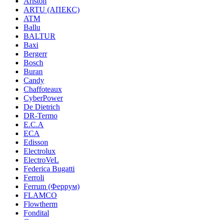
Ariston
ARTU (АПЕКС)
ATM
Ballu
BALTUR
Baxi
Bergerr
Bosch
Buran
Candy
Chaffoteaux
CyberPower
De Dietrich
DR-Termo
E.C.A
ECA
Edisson
Electrolux
ElectroVeL
Federica Bugatti
Ferroli
Ferrum (Феррум)
FLAMCO
Flowtherm
Fondital