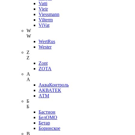
Vatti
Vieir
Viessmann
Vilterm
ViVat
W
W
WertRus
Wester
Z
Z
Zont
ZOTA
А
А
АкваКонтроль
АКВАТЕК
АТМ
Б
Б
Бастион
БелОМО
Бетар
Боринское
В