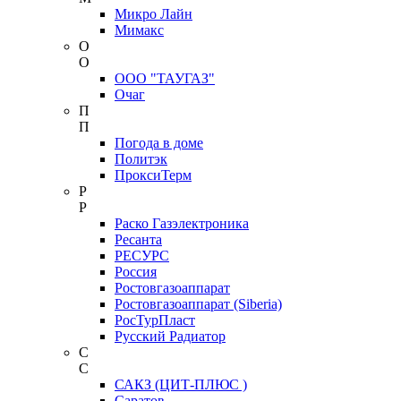
Микро Лайн
Мимакс
О
О
ООО "ТАУГАЗ"
Очаг
П
П
Погода в доме
Политэк
ПроксиТерм
Р
Р
Раско Газэлектроника
Ресанта
РЕСУРС
Россия
Ростовгазоаппарат
Ростовгазоаппарат (Siberia)
РосТурПласт
Русский Радиатор
С
С
САКЗ (ЦИТ-ПЛЮС )
Саратов