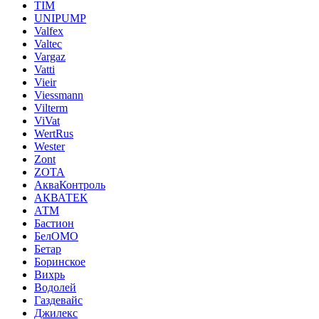
TIM
UNIPUMP
Valfex
Valtec
Vargaz
Vatti
Vieir
Viessmann
Vilterm
ViVat
WertRus
Wester
Zont
ZOTA
АкваКонтроль
АКВАТЕК
АТМ
Бастион
БелОМО
Бетар
Боринское
Вихрь
Водолей
Газдевайс
Джилекс