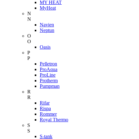
MY HEAT
MyHeat
N
N
Navien
Neptun
O
O
Oasis
P
P
Pelletron
ProAqua
ProLine
Protherm
Pumpman
R
R
Rifar
Rispa
Rommer
Royal Thermo
S
S
S-tank