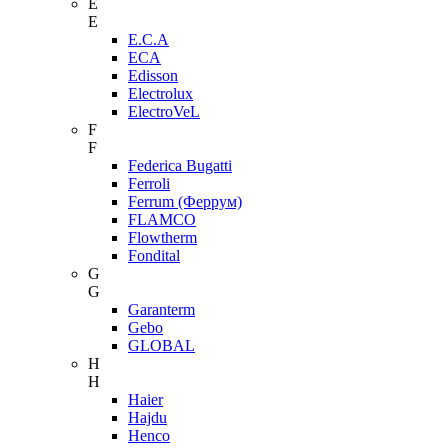
E
E
E.C.A
ECA
Edisson
Electrolux
ElectroVeL
F
F
Federica Bugatti
Ferroli
Ferrum (Феррум)
FLAMCO
Flowtherm
Fondital
G
G
Garanterm
Gebo
GLOBAL
H
H
Haier
Hajdu
Henco