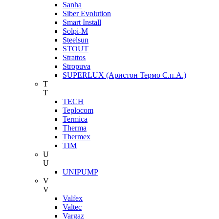
Sanha
Siber Evolution
Smart Install
Solpi-M
Steelsun
STOUT
Strattos
Stropuva
SUPERLUX (Аристон Термо С.п.А.)
T
T
TECH
Teplocom
Termica
Therma
Thermex
TIM
U
U
UNIPUMP
V
V
Valfex
Valtec
Vargaz