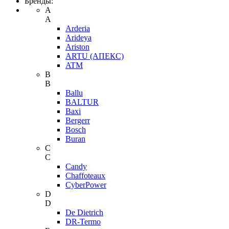
Бренды:
A
A
Arderia
Arideya
Ariston
ARTU (АПЕКС)
ATM
B
B
Ballu
BALTUR
Baxi
Bergerr
Bosch
Buran
C
C
Candy
Chaffoteaux
CyberPower
D
D
De Dietrich
DR-Termo