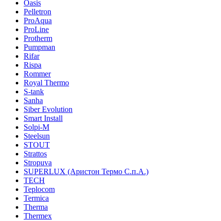
Oasis
Pelletron
ProAqua
ProLine
Protherm
Pumpman
Rifar
Rispa
Rommer
Royal Thermo
S-tank
Sanha
Siber Evolution
Smart Install
Solpi-M
Steelsun
STOUT
Strattos
Stropuva
SUPERLUX (Аристон Термо С.п.А.)
TECH
Teplocom
Termica
Therma
Thermex