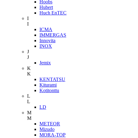
Hoobs
Hubert
Huch EnTEC
I
I
ICMA
IMMERGAS
Innovita
INOX
J
J
Jemix
K
K
KENTATSU
Kiturami
Kotitonttu
L
L
LD
M
M
METEOR
Mizudo
MORA-TOP