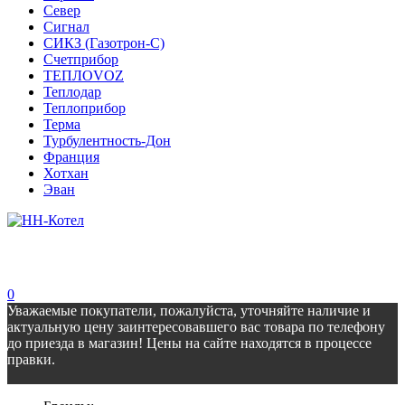
Север
Сигнал
СИКЗ (Газотрон-С)
Счетприбор
ТЕПЛОVOZ
Теплодар
Теплоприбор
Терма
Турбулентность-Дон
Франция
Хотхан
Эван
0
Уважаемые покупатели, пожалуйста, уточняйте наличие и
актуальную цену заинтересовавшего вас товара по телефону
до приезда в магазин! Цены на сайте находятся в процессе
правки.