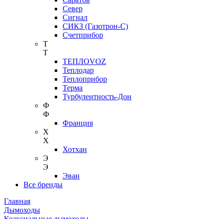
Север
Сигнал
СИКЗ (Газотрон-С)
Счетприбор
Т
Т
ТЕПЛОVOZ
Теплодар
Теплоприбор
Терма
Турбулентность-Дон
Ф
Ф
Франция
Х
Х
Хотхан
Э
Э
Эван
Все бренды
Главная
Дымоходы
Коаксиальные дымоходы