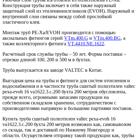
Конструкция трубы включает в себя также наружный
защитный слой из этиленвинилгликоля (EVOH). Наружный и
внутренний слои связаны между собой прослойкой
эластичного клея.
Монтаж труб PE-Xa/EVOH производится с помощью
аксиальных фитингов серий
VTm.400.G
и
VTm.400.BG
, а
также коллекторного фитинга
VT.4410.NE.1622
.
Расчетный срок службы трубы – 50 лет. Форма поставки –
отрезки длиной 100, 200 и 500 м в бухтах.
Труба выпускается на заводе VALTEC в Китае.
Выгодная цена на трубы и фитинги для систем отопления и
водоснабжения и в частности труба сшитый полиэтилен valtec
pexa-evoh 16 va1622.3.c.200 бухта 200 метров обусловлена,
прежде всего, огромными запасами продукции на
собственном складском хранении, сотрудничеством с
производителями напрямую и большими партиями поставок.
Купить труба сшитый полиэтилен valtec pexa-evoh 16
va1622.3.c.200 бухта 200 метров возможно как, самовывозом
со склада, так и доставкой по Нижнему Новгороду и
области. Осуществляем отправку такой продукции как, трубы