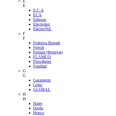
E
E
E.C.A
ECA
Edisson
Electrolux
ElectroVeL
F
F
Federica Bugatti
Ferroli
Ferrum (Феррум)
FLAMCO
Flowtherm
Fondital
G
G
Garanterm
Gebo
GLOBAL
H
H
Haier
Hajdu
Henco