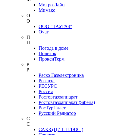
Микро Лайн
Мимакс
О
О
ООО "ТАУГАЗ"
Очаг
П
П
Погода в доме
Политэк
ПроксиТерм
Р
Р
Раско Газэлектроника
Ресанта
РЕСУРС
Россия
Ростовгазоаппарат
Ростовгазоаппарат (Siberia)
РосТурПласт
Русский Радиатор
С
С
САКЗ (ЦИТ-ПЛЮС )
Саратов