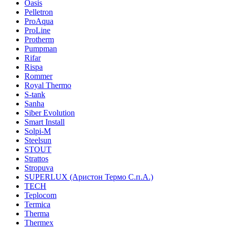
Oasis
Pelletron
ProAqua
ProLine
Protherm
Pumpman
Rifar
Rispa
Rommer
Royal Thermo
S-tank
Sanha
Siber Evolution
Smart Install
Solpi-M
Steelsun
STOUT
Strattos
Stropuva
SUPERLUX (Аристон Термо С.п.А.)
TECH
Teplocom
Termica
Therma
Thermex