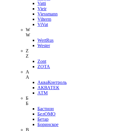
Vatti
Vieir
Viessmann
Vilterm
ViVat
W
W
WertRus
Wester
Z
Z
Zont
ZOTA
А
А
АкваКонтроль
АКВАТЕК
АТМ
Б
Б
Бастион
БелОМО
Бетар
Боринское
В