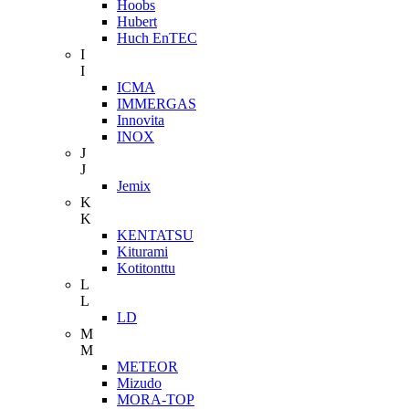
Hoobs
Hubert
Huch EnTEC
I
I
ICMA
IMMERGAS
Innovita
INOX
J
J
Jemix
K
K
KENTATSU
Kiturami
Kotitonttu
L
L
LD
M
M
METEOR
Mizudo
MORA-TOP