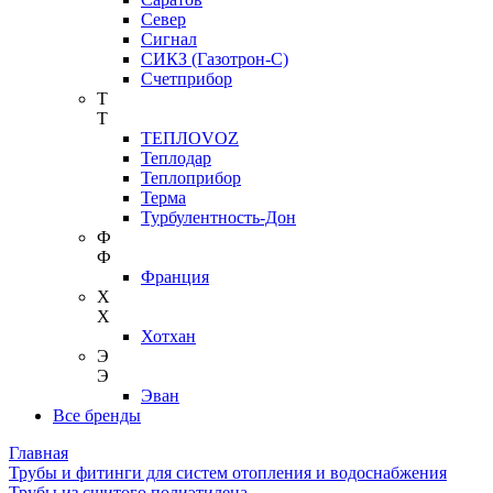
Север
Сигнал
СИКЗ (Газотрон-С)
Счетприбор
Т
Т
ТЕПЛОVOZ
Теплодар
Теплоприбор
Терма
Турбулентность-Дон
Ф
Ф
Франция
Х
Х
Хотхан
Э
Э
Эван
Все бренды
Главная
Трубы и фитинги для систем отопления и водоснабжения
Трубы из сшитого полиэтилена