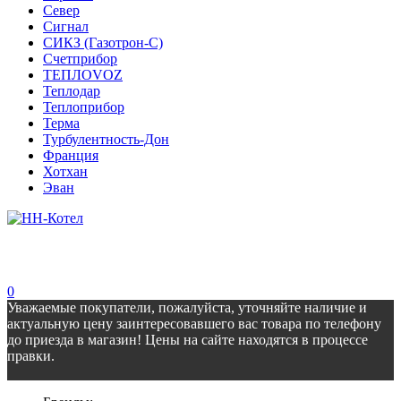
Север
Сигнал
СИКЗ (Газотрон-С)
Счетприбор
ТЕПЛОVOZ
Теплодар
Теплоприбор
Терма
Турбулентность-Дон
Франция
Хотхан
Эван
0
Уважаемые покупатели, пожалуйста, уточняйте наличие и
актуальную цену заинтересовавшего вас товара по телефону
до приезда в магазин! Цены на сайте находятся в процессе
правки.