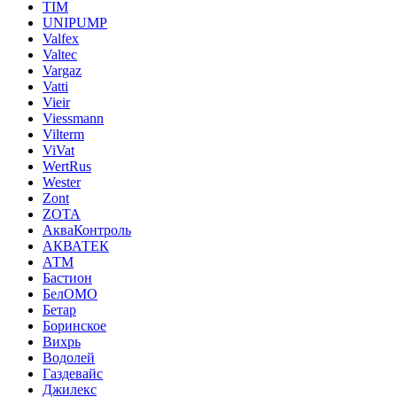
TIM
UNIPUMP
Valfex
Valtec
Vargaz
Vatti
Vieir
Viessmann
Vilterm
ViVat
WertRus
Wester
Zont
ZOTA
АкваКонтроль
АКВАТЕК
АТМ
Бастион
БелОМО
Бетар
Боринское
Вихрь
Водолей
Газдевайс
Джилекс