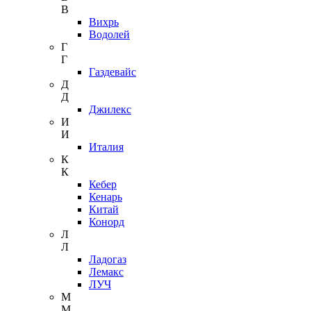
В
Вихрь
Водолей
Г
Г
Газдевайс
Д
Д
Джилекс
И
И
Италия
К
К
Кебер
Кенарь
Китай
Конорд
Л
Л
Ладогаз
Лемакс
ЛУЧ
М
М