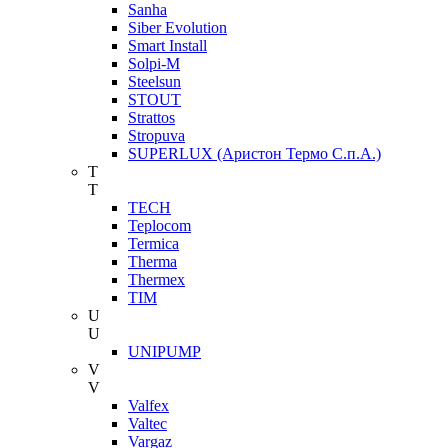
Sanha
Siber Evolution
Smart Install
Solpi-M
Steelsun
STOUT
Strattos
Stropuva
SUPERLUX (Аристон Термо С.п.А.)
T
T
TECH
Teplocom
Termica
Therma
Thermex
TIM
U
U
UNIPUMP
V
V
Valfex
Valtec
Vargaz