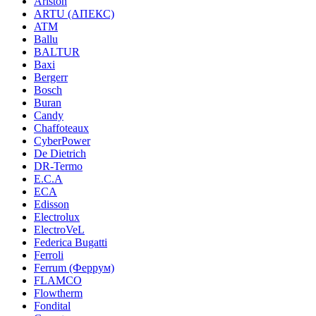
Ariston
ARTU (АПЕКС)
ATM
Ballu
BALTUR
Baxi
Bergerr
Bosch
Buran
Candy
Chaffoteaux
CyberPower
De Dietrich
DR-Termo
E.C.A
ECA
Edisson
Electrolux
ElectroVeL
Federica Bugatti
Ferroli
Ferrum (Феррум)
FLAMCO
Flowtherm
Fondital