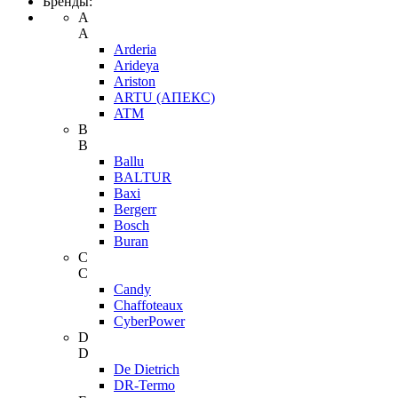
Бренды:
A
A
Arderia
Arideya
Ariston
ARTU (АПЕКС)
ATM
B
B
Ballu
BALTUR
Baxi
Bergerr
Bosch
Buran
C
C
Candy
Chaffoteaux
CyberPower
D
D
De Dietrich
DR-Termo