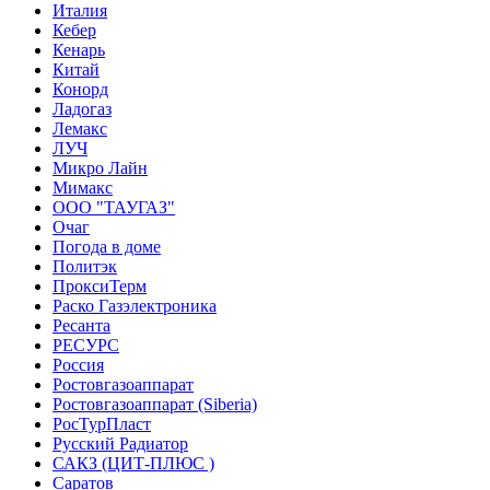
Италия
Кебер
Кенарь
Китай
Конорд
Ладогаз
Лемакс
ЛУЧ
Микро Лайн
Мимакс
ООО "ТАУГАЗ"
Очаг
Погода в доме
Политэк
ПроксиТерм
Раско Газэлектроника
Ресанта
РЕСУРС
Россия
Ростовгазоаппарат
Ростовгазоаппарат (Siberia)
РосТурПласт
Русский Радиатор
САКЗ (ЦИТ-ПЛЮС )
Саратов