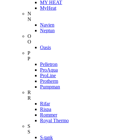
MY HEAT
MyHeat
N
N
Navien
Neptun
O
O
Oasis
P
P
Pelletron
ProAqua
ProLine
Protherm
Pumpman
R
R
Rifar
Rispa
Rommer
Royal Thermo
S
S
S-tank