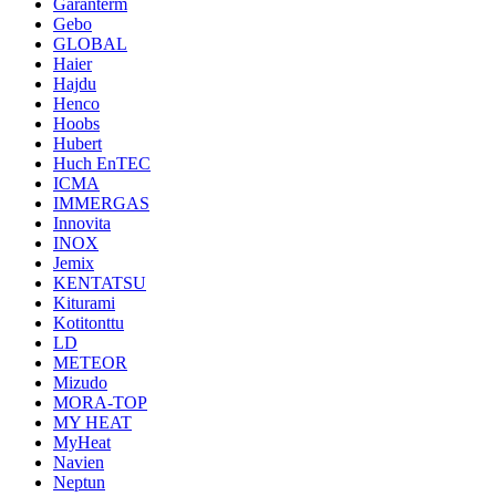
Garanterm
Gebo
GLOBAL
Haier
Hajdu
Henco
Hoobs
Hubert
Huch EnTEC
ICMA
IMMERGAS
Innovita
INOX
Jemix
KENTATSU
Kiturami
Kotitonttu
LD
METEOR
Mizudo
MORA-TOP
MY HEAT
MyHeat
Navien
Neptun