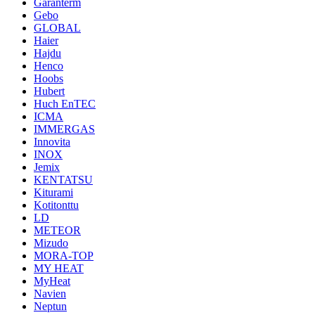
Garanterm
Gebo
GLOBAL
Haier
Hajdu
Henco
Hoobs
Hubert
Huch EnTEC
ICMA
IMMERGAS
Innovita
INOX
Jemix
KENTATSU
Kiturami
Kotitonttu
LD
METEOR
Mizudo
MORA-TOP
MY HEAT
MyHeat
Navien
Neptun