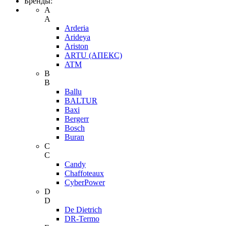
Бренды:
A
A
Arderia
Arideya
Ariston
ARTU (АПЕКС)
ATM
B
B
Ballu
BALTUR
Baxi
Bergerr
Bosch
Buran
C
C
Candy
Chaffoteaux
CyberPower
D
D
De Dietrich
DR-Termo