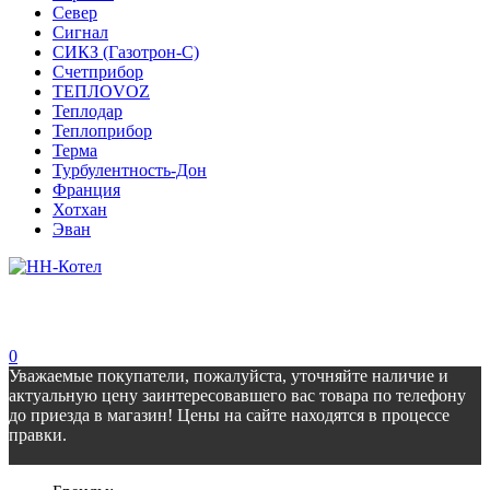
Север
Сигнал
СИКЗ (Газотрон-С)
Счетприбор
ТЕПЛОVOZ
Теплодар
Теплоприбор
Терма
Турбулентность-Дон
Франция
Хотхан
Эван
0
Уважаемые покупатели, пожалуйста, уточняйте наличие и
актуальную цену заинтересовавшего вас товара по телефону
до приезда в магазин! Цены на сайте находятся в процессе
правки.