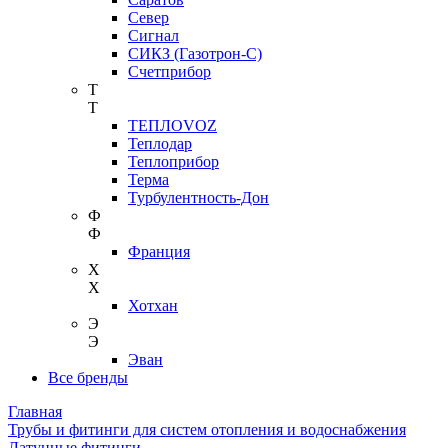
Север
Сигнал
СИКЗ (Газотрон-С)
Счетприбор
Т
Т
ТЕПЛОVOZ
Теплодар
Теплоприбор
Терма
Турбулентность-Дон
Ф
Ф
Франция
Х
Х
Хотхан
Э
Э
Эван
Все бренды
Главная
Трубы и фитинги для систем отопления и водоснабжения
Латунные фитинги