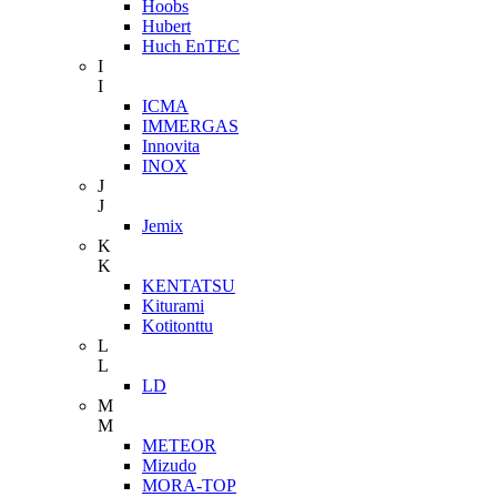
Hoobs
Hubert
Huch EnTEC
I
I
ICMA
IMMERGAS
Innovita
INOX
J
J
Jemix
K
K
KENTATSU
Kiturami
Kotitonttu
L
L
LD
M
M
METEOR
Mizudo
MORA-TOP