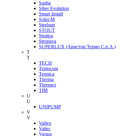
Sanha
Siber Evolution
Smart Install
Solpi-M
Steelsun
STOUT
Strattos
Stropuva
SUPERLUX (Аристон Термо С.п.А.)
T
T
TECH
Teplocom
Termica
Therma
Thermex
TIM
U
U
UNIPUMP
V
V
Valfex
Valtec
Vargaz