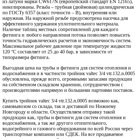
из латуни марки CW617N (европейский стандарт EN 12165),
никелированы. Резьба – трубная (дюймовая) цилиндрическая
по ГОСТу 6357 (класс точности – В), внутренняя или
наружная. На наружной резьбе предусмотрена насечка для
эффективного удержания уплотнительного материала.
Наличие таблиц местных сопротивлений для каждого
фитинга и любого направления потока позволяет повысить
точность гидравлических расчетов и экономичность систем.
Максимальное рабочее давление при температуре жидкости
120 °С составляет от 25 до 40 бар, в зависимости от
типоразмера фитинга.
Выгодная цена на трубы и фитинги для систем отопления и
водоснабжения и в частности тройник valtec 3/4 vtr.132.n.0005
обусловлена, прежде всего, огромными запасами продукции
на собственном складском хранении, сотрудничеством с
производителями напрямую и большими партиями поставок.
Купить тройник valtec 3/4 vtr.132.n.0005 возможно как,
самовывозом со склада, так и доставкой по Нижнему
Новгороду и области. Осуществляем отправку такой
продукции как, трубы и фитинги для систем отопления и
водоснабжения, а так же другого отопительного,
водогрейного и газового оборудования по всей России через
транспортные компании или СДЕК. На все продаваемое