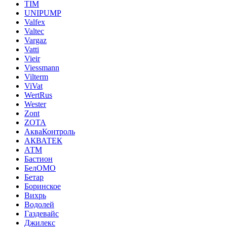
TIM
UNIPUMP
Valfex
Valtec
Vargaz
Vatti
Vieir
Viessmann
Vilterm
ViVat
WertRus
Wester
Zont
ZOTA
АкваКонтроль
АКВАТЕК
АТМ
Бастион
БелОМО
Бетар
Боринское
Вихрь
Водолей
Газдевайс
Джилекс