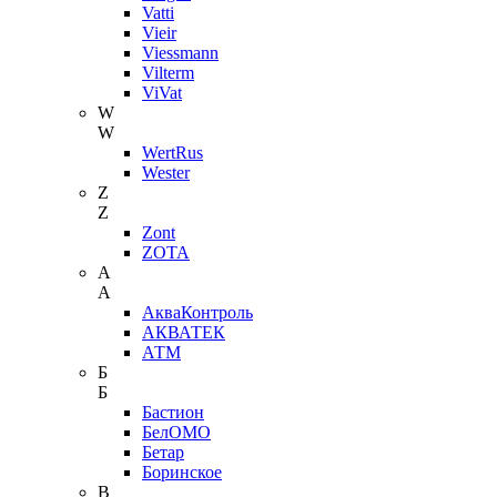
Vatti
Vieir
Viessmann
Vilterm
ViVat
W
W
WertRus
Wester
Z
Z
Zont
ZOTA
А
А
АкваКонтроль
АКВАТЕК
АТМ
Б
Б
Бастион
БелОМО
Бетар
Боринское
В