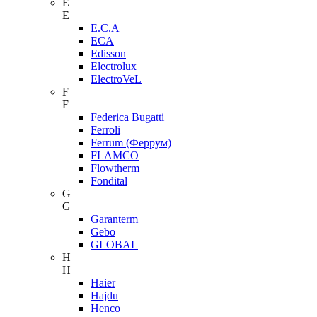
E
E
E.C.A
ECA
Edisson
Electrolux
ElectroVeL
F
F
Federica Bugatti
Ferroli
Ferrum (Феррум)
FLAMCO
Flowtherm
Fondital
G
G
Garanterm
Gebo
GLOBAL
H
H
Haier
Hajdu
Henco