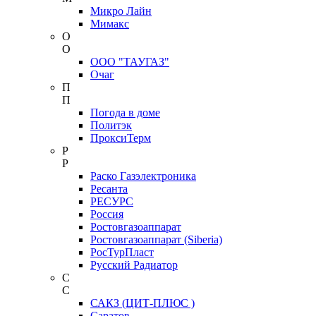
Микро Лайн
Мимакс
О
О
ООО "ТАУГАЗ"
Очаг
П
П
Погода в доме
Политэк
ПроксиТерм
Р
Р
Раско Газэлектроника
Ресанта
РЕСУРС
Россия
Ростовгазоаппарат
Ростовгазоаппарат (Siberia)
РосТурПласт
Русский Радиатор
С
С
САКЗ (ЦИТ-ПЛЮС )
Саратов