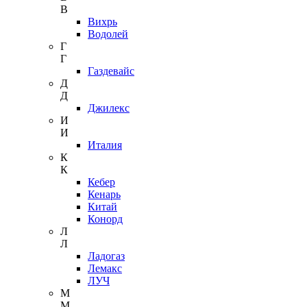
В
Вихрь
Водолей
Г
Г
Газдевайс
Д
Д
Джилекс
И
И
Италия
К
К
Кебер
Кенарь
Китай
Конорд
Л
Л
Ладогаз
Лемакс
ЛУЧ
М
М