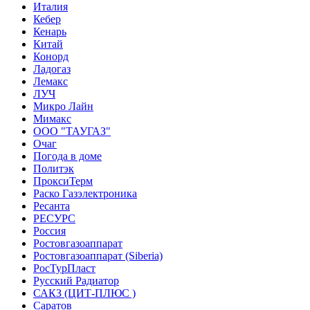
Италия
Кебер
Кенарь
Китай
Конорд
Ладогаз
Лемакс
ЛУЧ
Микро Лайн
Мимакс
ООО "ТАУГАЗ"
Очаг
Погода в доме
Политэк
ПроксиТерм
Раско Газэлектроника
Ресанта
РЕСУРС
Россия
Ростовгазоаппарат
Ростовгазоаппарат (Siberia)
РосТурПласт
Русский Радиатор
САКЗ (ЦИТ-ПЛЮС )
Саратов