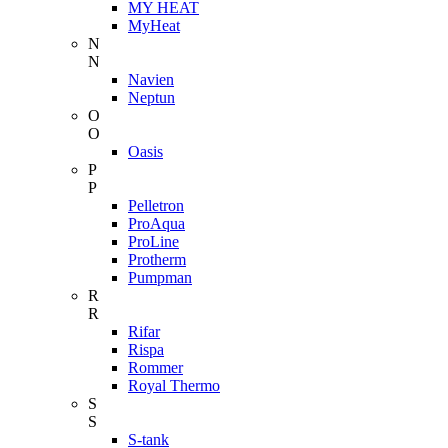
MY HEAT
MyHeat
N
N
Navien
Neptun
O
O
Oasis
P
P
Pelletron
ProAqua
ProLine
Protherm
Pumpman
R
R
Rifar
Rispa
Rommer
Royal Thermo
S
S
S-tank