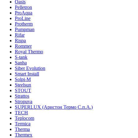
Oasis
Pelletron
ProAqua
ProLine
Protherm
Pumpman
Rifar
Rispa
Rommer
Royal Thermo
S-tank
Sanha
Siber Evolution
Smart Install
Solpi-M
Steelsun
STOUT
Strattos
Stropuva
SUPERLUX (Аристон Термо С.п.А.)
TECH
Teplocom
Termica
Therma
Thermex