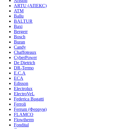
Ariston
ARTU (АПЕКС)
ATM
Ballu
BALTUR
Baxi
Bergerr
Bosch
Buran
Candy
Chaffoteaux
CyberPower
De Dietrich
DR-Termo
E.C.A
ECA
Edisson
Electrolux
ElectroVeL
Federica Bugatti
Ferroli
Ferrum (Феррум)
FLAMCO
Flowtherm
Fondital