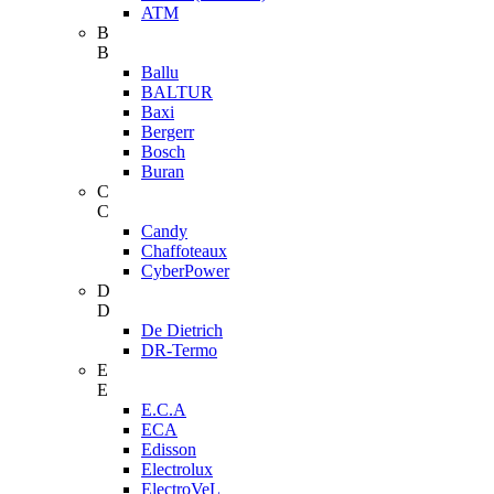
ATM
B
B
Ballu
BALTUR
Baxi
Bergerr
Bosch
Buran
C
C
Candy
Chaffoteaux
CyberPower
D
D
De Dietrich
DR-Termo
E
E
E.C.A
ECA
Edisson
Electrolux
ElectroVeL