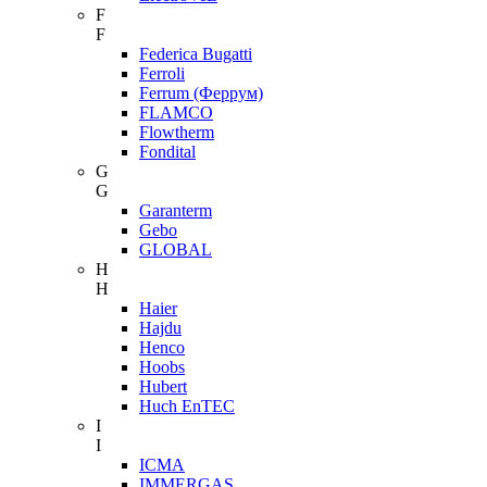
F
F
Federica Bugatti
Ferroli
Ferrum (Феррум)
FLAMCO
Flowtherm
Fondital
G
G
Garanterm
Gebo
GLOBAL
H
H
Haier
Hajdu
Henco
Hoobs
Hubert
Huch EnTEC
I
I
ICMA
IMMERGAS