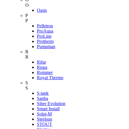
O
Oasis
P
P
Pelletron
ProAqua
ProLine
Protherm
Pumpman
R
R
Rifar
Rispa
Rommer
Royal Thermo
S
S
S-tank
Sanha
Siber Evolution
Smart Install
Solpi-M
Steelsun
STOUT