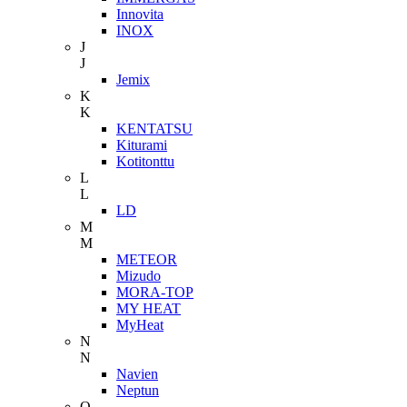
Innovita
INOX
J
J
Jemix
K
K
KENTATSU
Kiturami
Kotitonttu
L
L
LD
M
M
METEOR
Mizudo
MORA-TOP
MY HEAT
MyHeat
N
N
Navien
Neptun
O