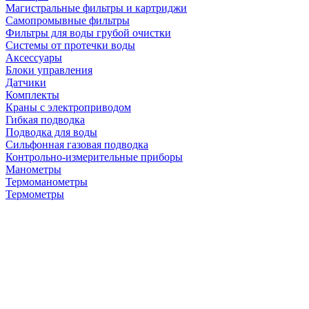
Магистральные фильтры и картриджи
Самопромывные фильтры
Фильтры для воды грубой очистки
Системы от протечки воды
Аксессуары
Блоки управления
Датчики
Комплекты
Краны с электроприводом
Гибкая подводка
Подводка для воды
Сильфонная газовая подводка
Контрольно-измерительные приборы
Манометры
Термоманометры
Термометры