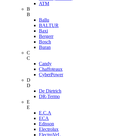
ATM
B
B
Ballu
BALTUR
Baxi
Bergerr
Bosch
Buran
C
C
Candy
Chaffoteaux
CyberPower
D
D
De Dietrich
DR-Termo
E
E
E.C.A
ECA
Edisson
Electrolux
ElectroVeL