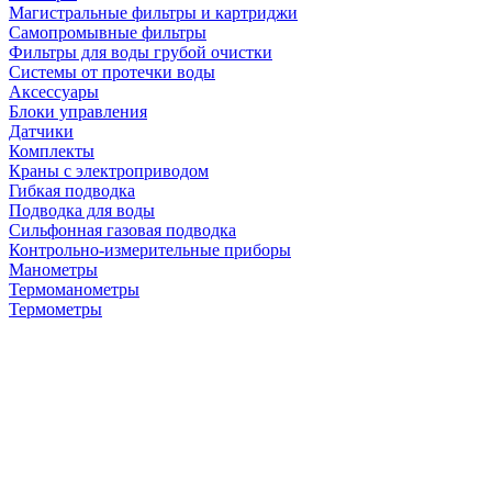
Магистральные фильтры и картриджи
Самопромывные фильтры
Фильтры для воды грубой очистки
Системы от протечки воды
Аксессуары
Блоки управления
Датчики
Комплекты
Краны с электроприводом
Гибкая подводка
Подводка для воды
Сильфонная газовая подводка
Контрольно-измерительные приборы
Манометры
Термоманометры
Термометры