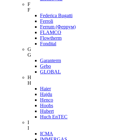
F
F
Federica Bugatti
Ferroli
Ferrum (Феррум)
FLAMCO
Flowtherm
Fondital
G
G
Garanterm
Gebo
GLOBAL
H
H
Haier
Hajdu
Henco
Hoobs
Hubert
Huch EnTEC
I
I
ICMA
IMMERGAS