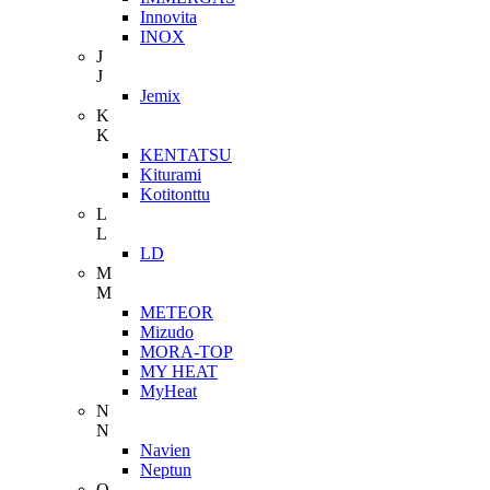
Innovita
INOX
J
J
Jemix
K
K
KENTATSU
Kiturami
Kotitonttu
L
L
LD
M
M
METEOR
Mizudo
MORA-TOP
MY HEAT
MyHeat
N
N
Navien
Neptun
O