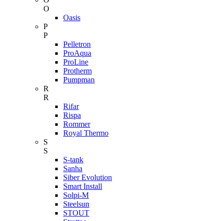
O
Oasis
P
P
Pelletron
ProAqua
ProLine
Protherm
Pumpman
R
R
Rifar
Rispa
Rommer
Royal Thermo
S
S
S-tank
Sanha
Siber Evolution
Smart Install
Solpi-M
Steelsun
STOUT