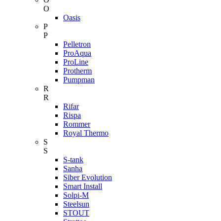
O
Oasis
P
P
Pelletron
ProAqua
ProLine
Protherm
Pumpman
R
R
Rifar
Rispa
Rommer
Royal Thermo
S
S
S-tank
Sanha
Siber Evolution
Smart Install
Solpi-M
Steelsun
STOUT