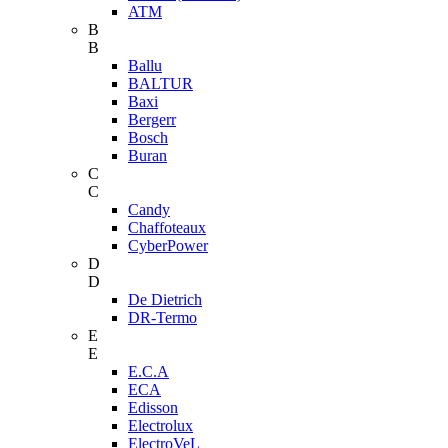
ATM
B
B
Ballu
BALTUR
Baxi
Bergerr
Bosch
Buran
C
C
Candy
Chaffoteaux
CyberPower
D
D
De Dietrich
DR-Termo
E
E
E.C.A
ECA
Edisson
Electrolux
ElectroVeL