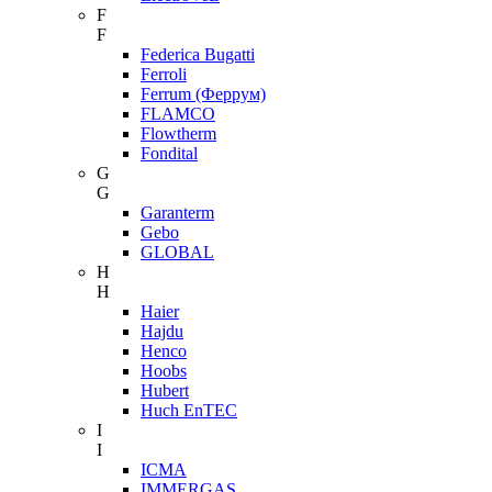
F
F
Federica Bugatti
Ferroli
Ferrum (Феррум)
FLAMCO
Flowtherm
Fondital
G
G
Garanterm
Gebo
GLOBAL
H
H
Haier
Hajdu
Henco
Hoobs
Hubert
Huch EnTEC
I
I
ICMA
IMMERGAS