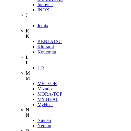
Innovita
INOX
J
J
Jemix
K
K
KENTATSU
Kiturami
Kotitonttu
L
L
LD
M
M
METEOR
Mizudo
MORA-TOP
MY HEAT
MyHeat
N
N
Navien
Neptun
O