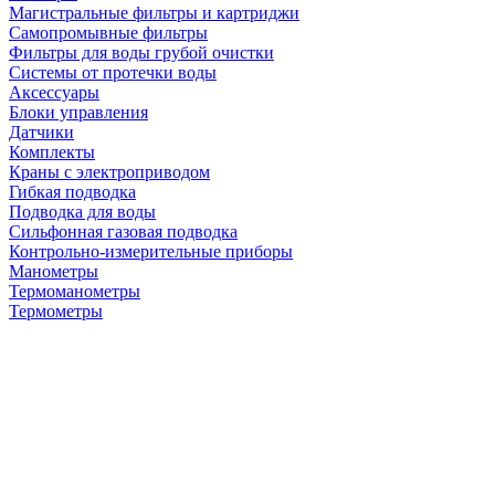
Магистральные фильтры и картриджи
Самопромывные фильтры
Фильтры для воды грубой очистки
Системы от протечки воды
Аксессуары
Блоки управления
Датчики
Комплекты
Краны с электроприводом
Гибкая подводка
Подводка для воды
Сильфонная газовая подводка
Контрольно-измерительные приборы
Манометры
Термоманометры
Термометры