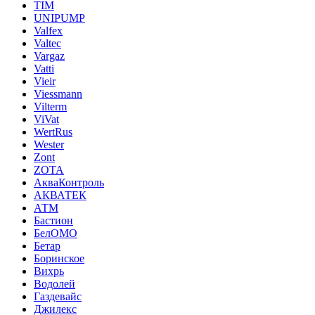
TIM
UNIPUMP
Valfex
Valtec
Vargaz
Vatti
Vieir
Viessmann
Vilterm
ViVat
WertRus
Wester
Zont
ZOTA
АкваКонтроль
АКВАТЕК
АТМ
Бастион
БелОМО
Бетар
Боринское
Вихрь
Водолей
Газдевайс
Джилекс