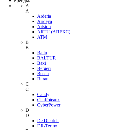
Бренды:
A
A
Arderia
Arideya
Ariston
ARTU (АПЕКС)
ATM
B
B
Ballu
BALTUR
Baxi
Bergerr
Bosch
Buran
C
C
Candy
Chaffoteaux
CyberPower
D
D
De Dietrich
DR-Termo