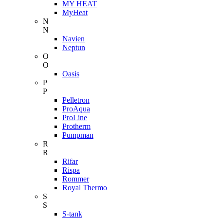
MY HEAT
MyHeat
N
N
Navien
Neptun
O
O
Oasis
P
P
Pelletron
ProAqua
ProLine
Protherm
Pumpman
R
R
Rifar
Rispa
Rommer
Royal Thermo
S
S
S-tank