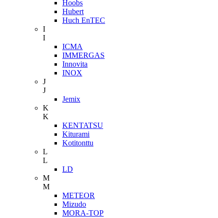
Hoobs
Hubert
Huch EnTEC
I
I
ICMA
IMMERGAS
Innovita
INOX
J
J
Jemix
K
K
KENTATSU
Kiturami
Kotitonttu
L
L
LD
M
M
METEOR
Mizudo
MORA-TOP