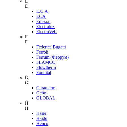
E
E
E.C.A
ECA
Edisson
Electrolux
ElectroVeL
F
F
Federica Bugatti
Ferroli
Ferrum (Феррум)
FLAMCO
Flowtherm
Fondital
G
G
Garanterm
Gebo
GLOBAL
H
H
Haier
Hajdu
Henco