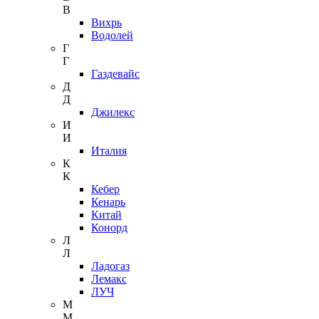
В
Вихрь
Водолей
Г
Г
Газдевайс
Д
Д
Джилекс
И
И
Италия
К
К
Кебер
Кенарь
Китай
Конорд
Л
Л
Ладогаз
Лемакс
ЛУЧ
М
М