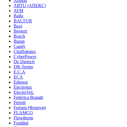
Ariston
ARTU (АПЕКС)
ATM
Ballu
BALTUR
Baxi
Bergerr
Bosch
Buran
Candy
Chaffoteaux
CyberPower
De Dietrich
DR-Termo
E.C.A
ECA
Edisson
Electrolux
ElectroVeL
Federica Bugatti
Ferroli
Ferrum (Феррум)
FLAMCO
Flowtherm
Fondital