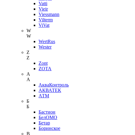
Vatti
Vieir
Viessmann
Vilterm
ViVat
W
W
WertRus
Wester
Z
Z
Zont
ZOTA
А
А
АкваКонтроль
АКВАТЕК
АТМ
Б
Б
Бастион
БелОМО
Бетар
Боринское
В