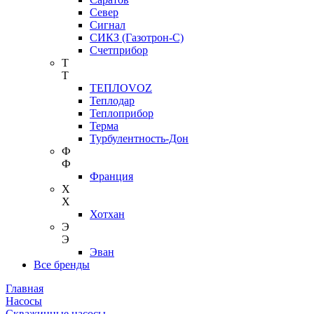
Север
Сигнал
СИКЗ (Газотрон-С)
Счетприбор
Т
Т
ТЕПЛОVOZ
Теплодар
Теплоприбор
Терма
Турбулентность-Дон
Ф
Ф
Франция
Х
Х
Хотхан
Э
Э
Эван
Все бренды
Главная
Насосы
Скважинные насосы