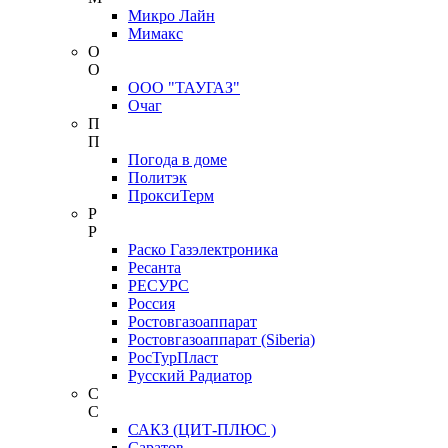
Микро Лайн
Мимакс
О
О
ООО "ТАУГАЗ"
Очаг
П
П
Погода в доме
Политэк
ПроксиТерм
Р
Р
Раско Газэлектроника
Ресанта
РЕСУРС
Россия
Ростовгазоаппарат
Ростовгазоаппарат (Siberia)
РосТурПласт
Русский Радиатор
С
С
САКЗ (ЦИТ-ПЛЮС )
Саратов