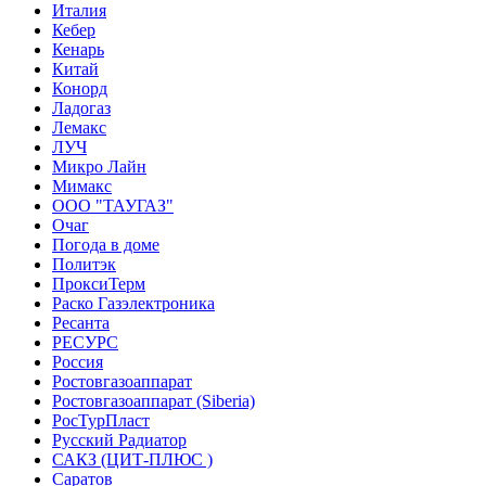
Италия
Кебер
Кенарь
Китай
Конорд
Ладогаз
Лемакс
ЛУЧ
Микро Лайн
Мимакс
ООО "ТАУГАЗ"
Очаг
Погода в доме
Политэк
ПроксиТерм
Раско Газэлектроника
Ресанта
РЕСУРС
Россия
Ростовгазоаппарат
Ростовгазоаппарат (Siberia)
РосТурПласт
Русский Радиатор
САКЗ (ЦИТ-ПЛЮС )
Саратов