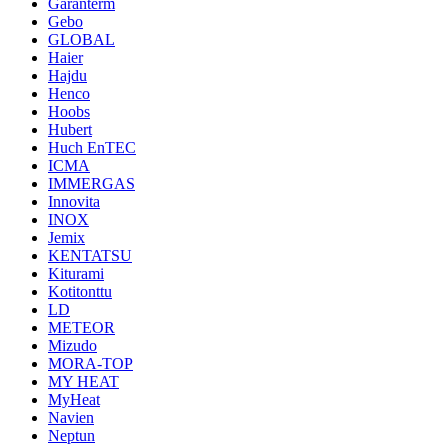
Garanterm
Gebo
GLOBAL
Haier
Hajdu
Henco
Hoobs
Hubert
Huch EnTEC
ICMA
IMMERGAS
Innovita
INOX
Jemix
KENTATSU
Kiturami
Kotitonttu
LD
METEOR
Mizudo
MORA-TOP
MY HEAT
MyHeat
Navien
Neptun