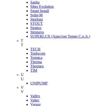
Sanha
Siber Evolution
Smart Install
Solpi-M
Steelsun
STOUT
Strattos
Stropuva
SUPERLUX (Аристон Термо С.п.А.)
T
T
TECH
Teplocom
Termica
Therma
Thermex
TIM
U
U
UNIPUMP
V
V
Valfex
Valtec
Vargaz