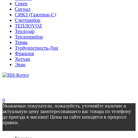
Север
Сигнал
СИКЗ (Газотрон-С)
Счетприбор
ТЕПЛОVOZ
Теплодар
Теплоприбор
Терма
Турбулентность-Дон
Франция
Хотхан
Эван
0
Уважаемые покупатели, пожалуйста, уточняйте наличие и
актуальную цену заинтересовавшего вас товара по телефону
до приезда в магазин! Цены на сайте находятся в процессе
правки.