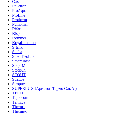
Oasis
Pelletron
ProAqua
ProLine
Protherm
Pumpman
Rifar
Rispa
Rommer
Royal Thermo
S-tank
Sanha
Siber Evolution
Smart Install
Solpi-M
Steelsun
STOUT
Strattos
Stropuva
SUPERLUX (Аристон Термо С.п.А.)
TECH
Teplocom
Termica
Therma
Thermex