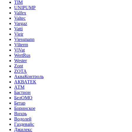
TIM
UNIPUMP
Valfex
Valtec
Vargaz
Vatti
Vieir
Viessmann
Vilterm
ViVat
WertRus
Wester
Zont
ZOTA
АкваКонтроль
АКВАТЕК
АТМ
Бастион
БелОМО
Бетар
Боринское
Вихрь
Водолей
Газдевайс
Джилекс