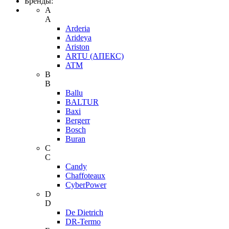
Бренды:
A
A
Arderia
Arideya
Ariston
ARTU (АПЕКС)
ATM
B
B
Ballu
BALTUR
Baxi
Bergerr
Bosch
Buran
C
C
Candy
Chaffoteaux
CyberPower
D
D
De Dietrich
DR-Termo