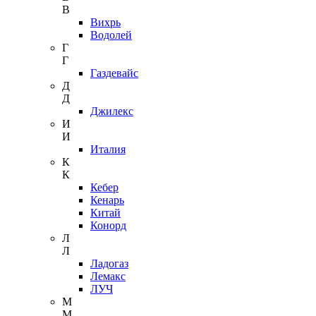
В
Вихрь
Водолей
Г
Г
Газдевайс
Д
Д
Джилекс
И
И
Италия
К
К
Кебер
Кенарь
Китай
Конорд
Л
Л
Ладогаз
Лемакс
ЛУЧ
М
М