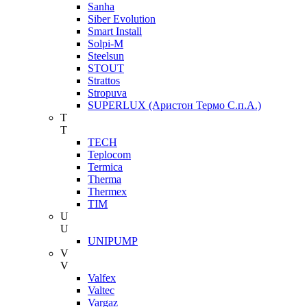
Sanha
Siber Evolution
Smart Install
Solpi-M
Steelsun
STOUT
Strattos
Stropuva
SUPERLUX (Аристон Термо С.п.А.)
T
T
TECH
Teplocom
Termica
Therma
Thermex
TIM
U
U
UNIPUMP
V
V
Valfex
Valtec
Vargaz