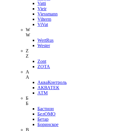
Vatti
Vieir
Viessmann
Vilterm
ViVat
W
W
WertRus
Wester
Z
Z
Zont
ZOTA
А
А
АкваКонтроль
АКВАТЕК
АТМ
Б
Б
Бастион
БелОМО
Бетар
Боринское
В