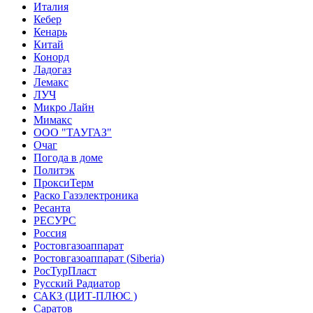
Италия
Кебер
Кенарь
Китай
Конорд
Ладогаз
Лемакс
ЛУЧ
Микро Лайн
Мимакс
ООО "ТАУГАЗ"
Очаг
Погода в доме
Политэк
ПроксиТерм
Раско Газэлектроника
Ресанта
РЕСУРС
Россия
Ростовгазоаппарат
Ростовгазоаппарат (Siberia)
РосТурПласт
Русский Радиатор
САКЗ (ЦИТ-ПЛЮС )
Саратов