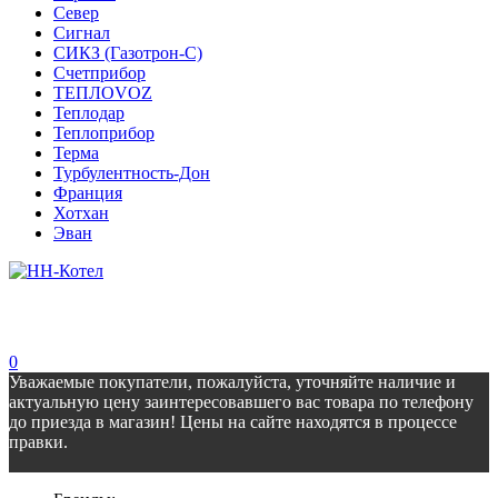
Север
Сигнал
СИКЗ (Газотрон-С)
Счетприбор
ТЕПЛОVOZ
Теплодар
Теплоприбор
Терма
Турбулентность-Дон
Франция
Хотхан
Эван
0
Уважаемые покупатели, пожалуйста, уточняйте наличие и
актуальную цену заинтересовавшего вас товара по телефону
до приезда в магазин! Цены на сайте находятся в процессе
правки.