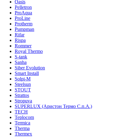
Oasis
Pelletron
ProAqua
ProLine
Protherm
Pumpman
Rifar
Rispa
Rommer
Royal Thermo
S-tank
Sanha
Siber Evolution
Smart Install
Solpi-M
Steelsun
STOUT
Strattos
Stropuva
SUPERLUX (Аристон Термо С.п.А.)
TECH
Teplocom
Termica
Therma
Thermex