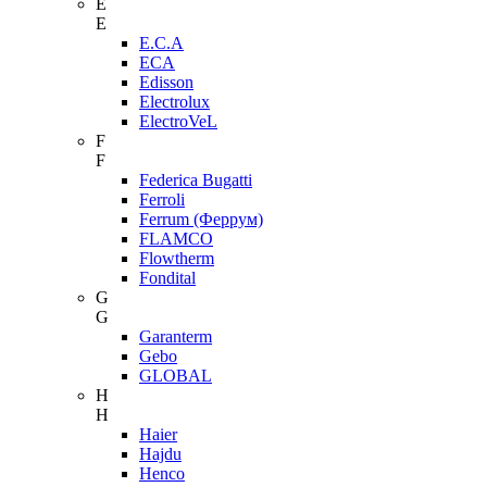
E
E
E.C.A
ECA
Edisson
Electrolux
ElectroVeL
F
F
Federica Bugatti
Ferroli
Ferrum (Феррум)
FLAMCO
Flowtherm
Fondital
G
G
Garanterm
Gebo
GLOBAL
H
H
Haier
Hajdu
Henco