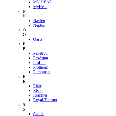
MY HEAT
MyHeat
N
N
Navien
Neptun
O
O
Oasis
P
P
Pelletron
ProAqua
ProLine
Protherm
Pumpman
R
R
Rifar
Rispa
Rommer
Royal Thermo
S
S
S-tank