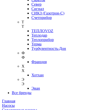
Север
Сигнал
СИКЗ (Газотрон-С)
Счетприбор
Т
Т
ТЕПЛОVOZ
Теплодар
Теплоприбор
Терма
Турбулентность-Дон
Ф
Ф
Франция
Х
Х
Хотхан
Э
Э
Эван
Все бренды
Главная
Насосы
Скважинные насосы