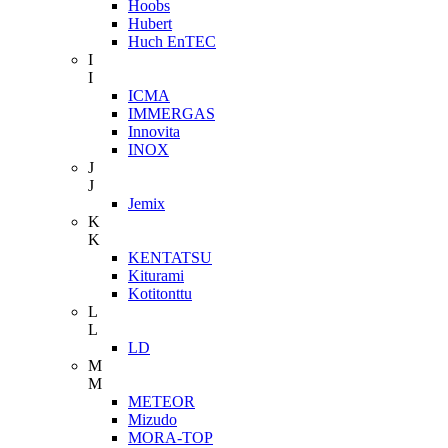
Hoobs
Hubert
Huch EnTEC
I
I
ICMA
IMMERGAS
Innovita
INOX
J
J
Jemix
K
K
KENTATSU
Kiturami
Kotitonttu
L
L
LD
M
M
METEOR
Mizudo
MORA-TOP