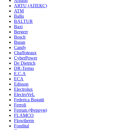
Ariston
ARTU (АПЕКС)
ATM
Ballu
BALTUR
Baxi
Bergerr
Bosch
Buran
Candy
Chaffoteaux
CyberPower
De Dietrich
DR-Termo
E.C.A
ECA
Edisson
Electrolux
ElectroVeL
Federica Bugatti
Ferroli
Ferrum (Феррум)
FLAMCO
Flowtherm
Fondital