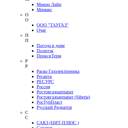
Микро Лайн
Мимакс
О
О
ООО "ТАУГАЗ"
Очаг
П
П
Погода в доме
Политэк
ПроксиТерм
Р
Р
Раско Газэлектроника
Ресанта
РЕСУРС
Россия
Ростовгазоаппарат
Ростовгазоаппарат (Siberia)
РосТурПласт
Русский Радиатор
С
С
САКЗ (ЦИТ-ПЛЮС )
Саратов