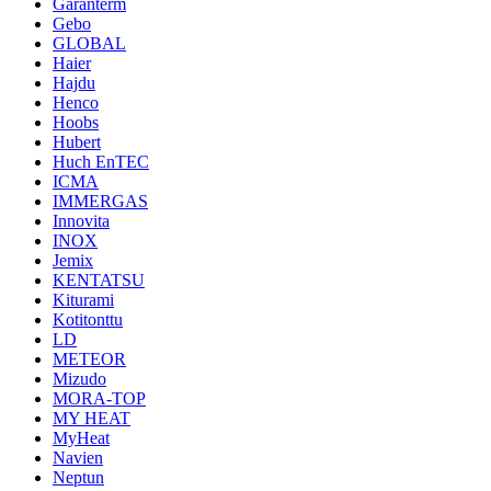
Garanterm
Gebo
GLOBAL
Haier
Hajdu
Henco
Hoobs
Hubert
Huch EnTEC
ICMA
IMMERGAS
Innovita
INOX
Jemix
KENTATSU
Kiturami
Kotitonttu
LD
METEOR
Mizudo
MORA-TOP
MY HEAT
MyHeat
Navien
Neptun