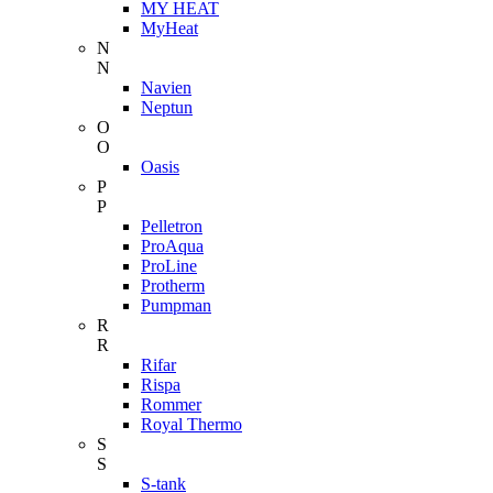
MY HEAT
MyHeat
N
N
Navien
Neptun
O
O
Oasis
P
P
Pelletron
ProAqua
ProLine
Protherm
Pumpman
R
R
Rifar
Rispa
Rommer
Royal Thermo
S
S
S-tank