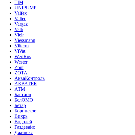
TIM
UNIPUMP
Valfex
Valtec
Vargaz
Vatti
Vieir
Viessmann
Vilterm
ViVat
WertRus
Wester
Zont
ZOTA
АкваКонтроль
АКВАТЕК
АТМ
Бастион
БелОМО
Бетар
Боринское
Вихрь
Водолей
Газдевайс
Джилекс