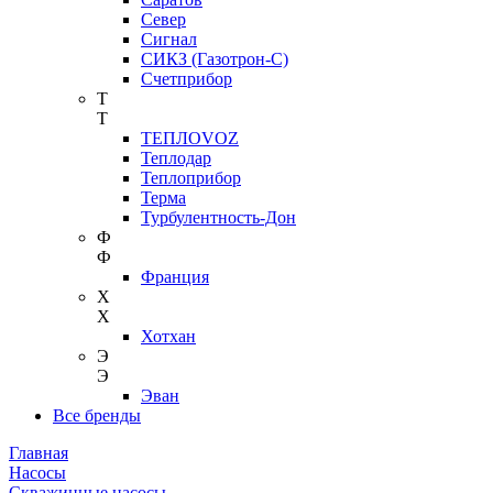
Север
Сигнал
СИКЗ (Газотрон-С)
Счетприбор
Т
Т
ТЕПЛОVOZ
Теплодар
Теплоприбор
Терма
Турбулентность-Дон
Ф
Ф
Франция
Х
Х
Хотхан
Э
Э
Эван
Все бренды
Главная
Насосы
Скважинные насосы