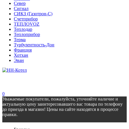
Север
Сигнал
СИКЗ (Газотрон-С)
Счетприбор
ТЕПЛОVOZ
Теплодар
Теплоприбор
Терма
Турбулентность-Дон
Франция
Хотхан
Эван
0
Уважаемые покупатели, пожалуйста, уточняйте наличие и
актуальную цену заинтересовавшего вас товара по телефону
до приезда в магазин! Цены на сайте находятся в процессе
правки.