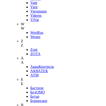
Vatti
Vieir
Viessmann
Vilterm
ViVat
W
W
WertRus
Wester
Z
Z
Zont
ZOTA
А
А
АкваКонтроль
АКВАТЕК
АТМ
Б
Б
Бастион
БелОМО
Бетар
Боринское
В