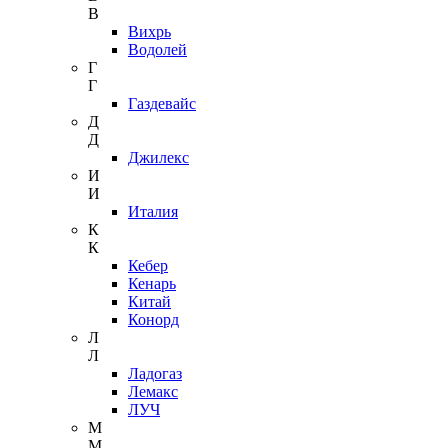
В
Вихрь
Водолей
Г
Г
Газдевайс
Д
Д
Джилекс
И
И
Италия
К
К
Кебер
Кенарь
Китай
Конорд
Л
Л
Ладогаз
Лемакс
ЛУЧ
М
М