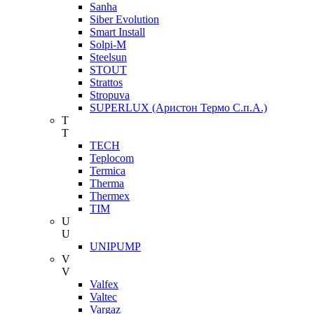
Sanha
Siber Evolution
Smart Install
Solpi-M
Steelsun
STOUT
Strattos
Stropuva
SUPERLUX (Аристон Термо С.п.А.)
T
T
TECH
Teplocom
Termica
Therma
Thermex
TIM
U
U
UNIPUMP
V
V
Valfex
Valtec
Vargaz