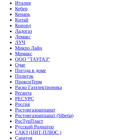
Италия
Кебер
Кенарь
Китай
Конорд
Ладогаз
Лемакс
ЛУЧ
Микро Лайн
Мимакс
ООО "ТАУГАЗ"
Очаг
Погода в доме
Политэк
ПроксиТерм
Раско Газэлектроника
Ресанта
РЕСУРС
Россия
Ростовгазоаппарат
Ростовгазоаппарат (Siberia)
РосТурПласт
Русский Радиатор
САКЗ (ЦИТ-ПЛЮС )
Саратов