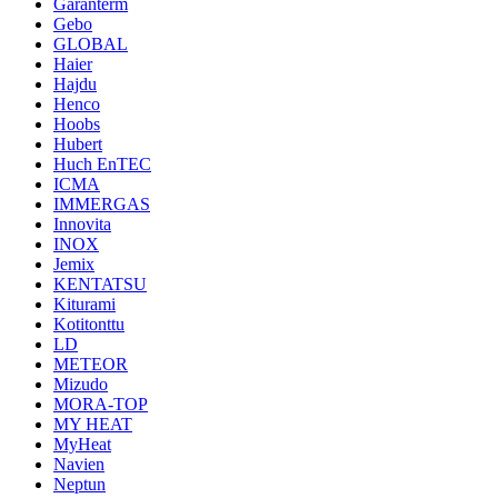
Garanterm
Gebo
GLOBAL
Haier
Hajdu
Henco
Hoobs
Hubert
Huch EnTEC
ICMA
IMMERGAS
Innovita
INOX
Jemix
KENTATSU
Kiturami
Kotitonttu
LD
METEOR
Mizudo
MORA-TOP
MY HEAT
MyHeat
Navien
Neptun