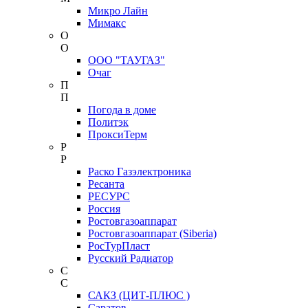
Микро Лайн
Мимакс
О
О
ООО "ТАУГАЗ"
Очаг
П
П
Погода в доме
Политэк
ПроксиТерм
Р
Р
Раско Газэлектроника
Ресанта
РЕСУРС
Россия
Ростовгазоаппарат
Ростовгазоаппарат (Siberia)
РосТурПласт
Русский Радиатор
С
С
САКЗ (ЦИТ-ПЛЮС )
Саратов