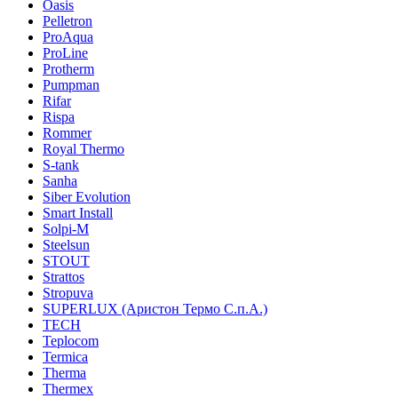
Oasis
Pelletron
ProAqua
ProLine
Protherm
Pumpman
Rifar
Rispa
Rommer
Royal Thermo
S-tank
Sanha
Siber Evolution
Smart Install
Solpi-M
Steelsun
STOUT
Strattos
Stropuva
SUPERLUX (Аристон Термо С.п.А.)
TECH
Teplocom
Termica
Therma
Thermex