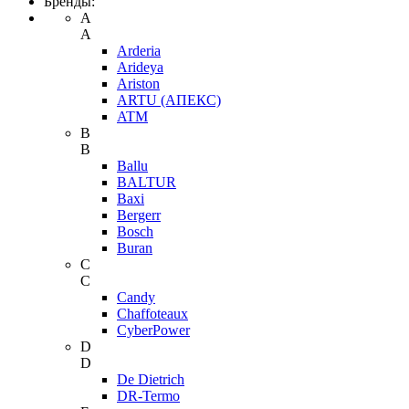
Бренды:
A
A
Arderia
Arideya
Ariston
ARTU (АПЕКС)
ATM
B
B
Ballu
BALTUR
Baxi
Bergerr
Bosch
Buran
C
C
Candy
Chaffoteaux
CyberPower
D
D
De Dietrich
DR-Termo