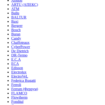
Ariston
ARTU (АПЕКС)
ATM
Ballu
BALTUR
Baxi
Bergerr
Bosch
Buran
Candy
Chaffoteaux
CyberPower
De Dietrich
DR-Termo
E.C.A
ECA
Edisson
Electrolux
ElectroVeL
Federica Bugatti
Ferroli
Ferrum (Феррум)
FLAMCO
Flowtherm
Fondital