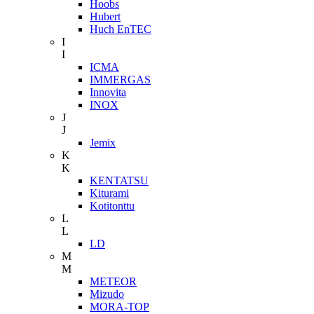
Hoobs
Hubert
Huch EnTEC
I
I
ICMA
IMMERGAS
Innovita
INOX
J
J
Jemix
K
K
KENTATSU
Kiturami
Kotitonttu
L
L
LD
M
M
METEOR
Mizudo
MORA-TOP