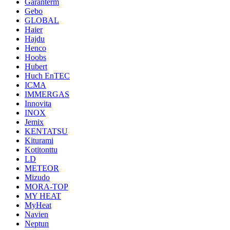
Garanterm
Gebo
GLOBAL
Haier
Hajdu
Henco
Hoobs
Hubert
Huch EnTEC
ICMA
IMMERGAS
Innovita
INOX
Jemix
KENTATSU
Kiturami
Kotitonttu
LD
METEOR
Mizudo
MORA-TOP
MY HEAT
MyHeat
Navien
Neptun