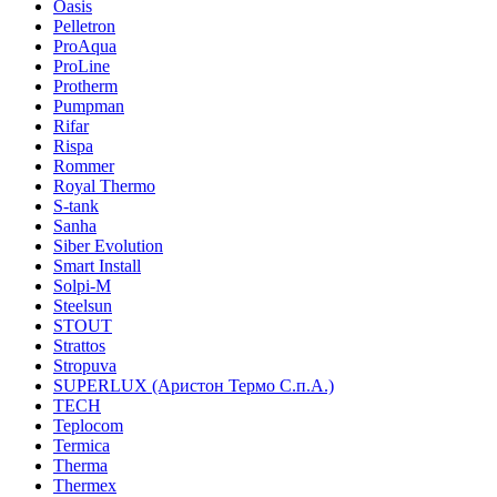
Oasis
Pelletron
ProAqua
ProLine
Protherm
Pumpman
Rifar
Rispa
Rommer
Royal Thermo
S-tank
Sanha
Siber Evolution
Smart Install
Solpi-M
Steelsun
STOUT
Strattos
Stropuva
SUPERLUX (Аристон Термо С.п.А.)
TECH
Teplocom
Termica
Therma
Thermex