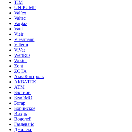
TIM
UNIPUMP
Valfex
Valtec
Vargaz
Vatti
Vieir
Viessmann
Vilterm
ViVat
WertRus
Wester
Zont
ZOTA
АкваКонтроль
АКВАТЕК
АТМ
Бастион
БелОМО
Бетар
Боринское
Вихрь
Водолей
Газдевайс
Джилекс