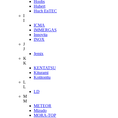
Hoobs
Hubert
Huch EnTEC
I
I
ICMA
IMMERGAS
Innovita
INOX
J
J
Jemix
K
K
KENTATSU
Kiturami
Kotitonttu
L
L
LD
M
M
METEOR
Mizudo
MORA-TOP