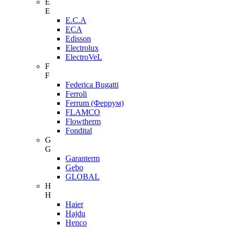
E
E
E.C.A
ECA
Edisson
Electrolux
ElectroVeL
F
F
Federica Bugatti
Ferroli
Ferrum (Феррум)
FLAMCO
Flowtherm
Fondital
G
G
Garanterm
Gebo
GLOBAL
H
H
Haier
Hajdu
Henco