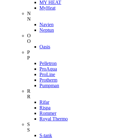
MY HEAT
MyHeat
N
N
Navien
Neptun
O
O
Oasis
P
P
Pelletron
ProAqua
ProLine
Protherm
Pumpman
R
R
Rifar
Rispa
Rommer
Royal Thermo
S
S
S-tank