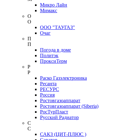
Микро Лайн
Мимакс
О
О
ООО "ТАУГАЗ"
Очаг
П
П
Погода в доме
Политэк
ПроксиТерм
Р
Р
Раско Газэлектроника
Ресанта
РЕСУРС
Россия
Ростовгазоаппарат
Ростовгазоаппарат (Siberia)
РосТурПласт
Русский Радиатор
С
С
САКЗ (ЦИТ-ПЛЮС )
Саратов