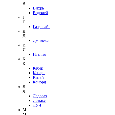
В
Вихрь
Водолей
Г
Г
Газдевайс
Д
Д
Джилекс
И
И
Италия
К
К
Кебер
Кенарь
Китай
Конорд
Л
Л
Ладогаз
Лемакс
ЛУЧ
М
М