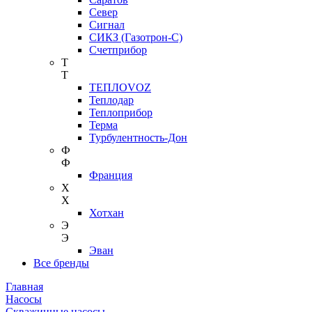
Север
Сигнал
СИКЗ (Газотрон-С)
Счетприбор
Т
Т
ТЕПЛОVOZ
Теплодар
Теплоприбор
Терма
Турбулентность-Дон
Ф
Ф
Франция
Х
Х
Хотхан
Э
Э
Эван
Все бренды
Главная
Насосы
Скважинные насосы