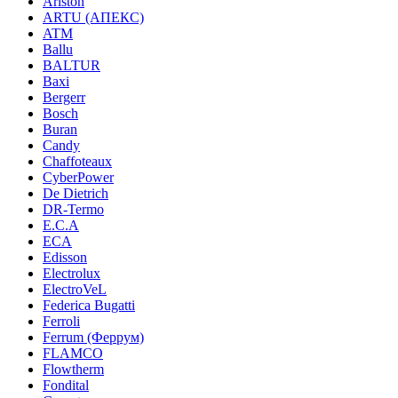
Ariston
ARTU (АПЕКС)
ATM
Ballu
BALTUR
Baxi
Bergerr
Bosch
Buran
Candy
Chaffoteaux
CyberPower
De Dietrich
DR-Termo
E.C.A
ECA
Edisson
Electrolux
ElectroVeL
Federica Bugatti
Ferroli
Ferrum (Феррум)
FLAMCO
Flowtherm
Fondital