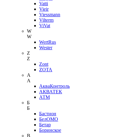
Vatti
Vieir
Viessmann
Vilterm
ViVat
W
W
WertRus
Wester
Z
Z
Zont
ZOTA
А
А
АкваКонтроль
АКВАТЕК
АТМ
Б
Б
Бастион
БелОМО
Бетар
Боринское
В