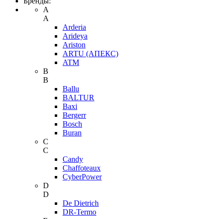
Бренды:
A
A
Arderia
Arideya
Ariston
ARTU (АПЕКС)
ATM
B
B
Ballu
BALTUR
Baxi
Bergerr
Bosch
Buran
C
C
Candy
Chaffoteaux
CyberPower
D
D
De Dietrich
DR-Termo