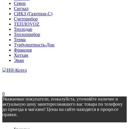
Север
Сигнал
СИКЗ (Газотрон-С)
Счетприбор
ТЕПЛОVOZ
Теплодар
Теплоприбор
Терма
Турбулентность-Дон
Франция
Хотхан
Эван
0
Уважаемые покупатели, пожалуйста, уточняйте наличие и
актуальную цену заинтересовавшего вас товара по телефону
до приезда в магазин! Цены на сайте находятся в процессе
правки.