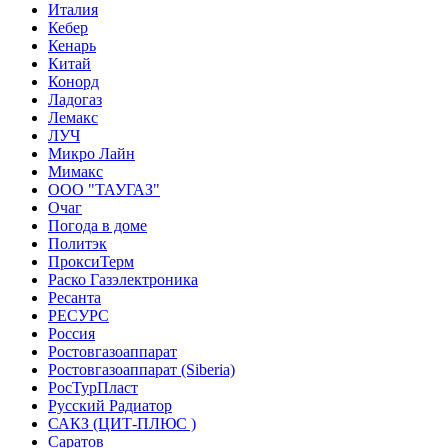
Италия
Кебер
Кенарь
Китай
Конорд
Ладогаз
Лемакс
ЛУЧ
Микро Лайн
Мимакс
ООО "ТАУГАЗ"
Очаг
Погода в доме
Политэк
ПроксиТерм
Раско Газэлектроника
Ресанта
РЕСУРС
Россия
Ростовгазоаппарат
Ростовгазоаппарат (Siberia)
РосТурПласт
Русский Радиатор
САКЗ (ЦИТ-ПЛЮС )
Саратов