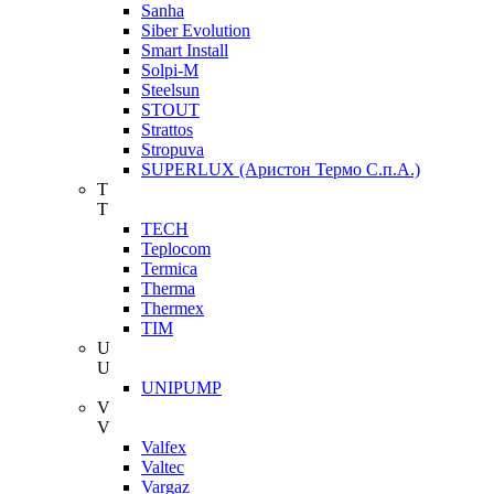
Sanha
Siber Evolution
Smart Install
Solpi-M
Steelsun
STOUT
Strattos
Stropuva
SUPERLUX (Аристон Термо С.п.А.)
T
T
TECH
Teplocom
Termica
Therma
Thermex
TIM
U
U
UNIPUMP
V
V
Valfex
Valtec
Vargaz