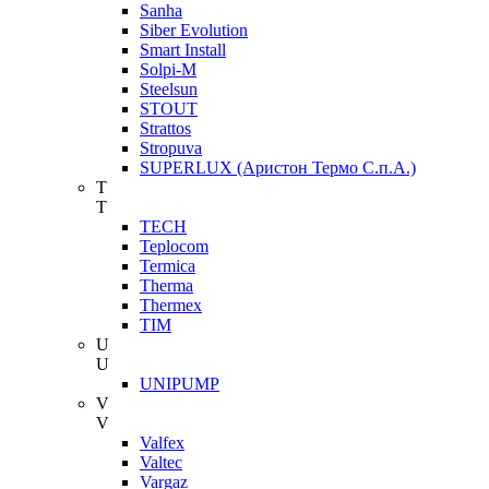
Sanha
Siber Evolution
Smart Install
Solpi-M
Steelsun
STOUT
Strattos
Stropuva
SUPERLUX (Аристон Термо С.п.А.)
T
T
TECH
Teplocom
Termica
Therma
Thermex
TIM
U
U
UNIPUMP
V
V
Valfex
Valtec
Vargaz