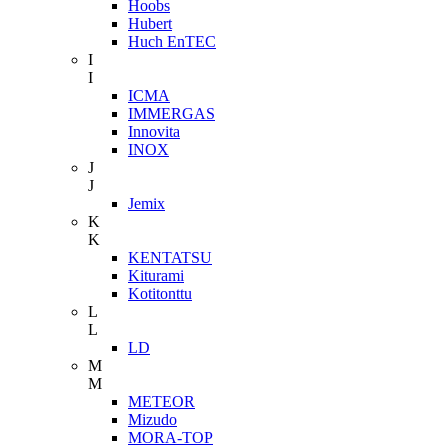
Hoobs
Hubert
Huch EnTEC
I
I
ICMA
IMMERGAS
Innovita
INOX
J
J
Jemix
K
K
KENTATSU
Kiturami
Kotitonttu
L
L
LD
M
M
METEOR
Mizudo
MORA-TOP