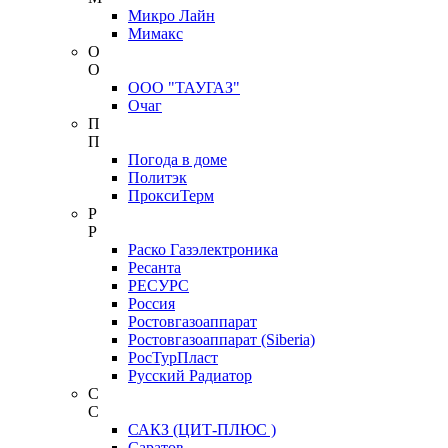
Микро Лайн
Мимакс
О
О
ООО "ТАУГАЗ"
Очаг
П
П
Погода в доме
Политэк
ПроксиТерм
Р
Р
Раско Газэлектроника
Ресанта
РЕСУРС
Россия
Ростовгазоаппарат
Ростовгазоаппарат (Siberia)
РосТурПласт
Русский Радиатор
С
С
САКЗ (ЦИТ-ПЛЮС )
Саратов