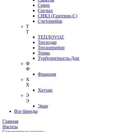
Север
Сигнал
СИКЗ (Газотрон-С)
Счетприбор
Т
Т
ТЕПЛОVOZ
Теплодар
Теплоприбор
Терма
Турбулентность-Дон
Ф
Ф
Франция
Х
Х
Хотхан
Э
Э
Эван
Все бренды
Главная
Насосы
Скважинные насосы