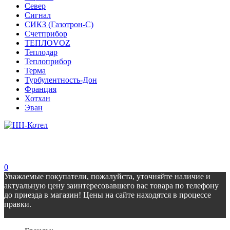
Север
Сигнал
СИКЗ (Газотрон-С)
Счетприбор
ТЕПЛОVOZ
Теплодар
Теплоприбор
Терма
Турбулентность-Дон
Франция
Хотхан
Эван
0
Уважаемые покупатели, пожалуйста, уточняйте наличие и
актуальную цену заинтересовавшего вас товара по телефону
до приезда в магазин! Цены на сайте находятся в процессе
правки.