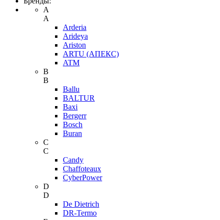
Бренды:
A
A
Arderia
Arideya
Ariston
ARTU (АПЕКС)
ATM
B
B
Ballu
BALTUR
Baxi
Bergerr
Bosch
Buran
C
C
Candy
Chaffoteaux
CyberPower
D
D
De Dietrich
DR-Termo