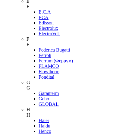
E
E
E.C.A
ECA
Edisson
Electrolux
ElectroVeL
F
F
Federica Bugatti
Ferroli
Ferrum (Феррум)
FLAMCO
Flowtherm
Fondital
G
G
Garanterm
Gebo
GLOBAL
H
H
Haier
Hajdu
Henco