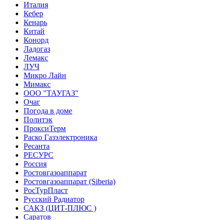
Италия
Кебер
Кенарь
Китай
Конорд
Ладогаз
Лемакс
ЛУЧ
Микро Лайн
Мимакс
ООО "ТАУГАЗ"
Очаг
Погода в доме
Политэк
ПроксиТерм
Раско Газэлектроника
Ресанта
РЕСУРС
Россия
Ростовгазоаппарат
Ростовгазоаппарат (Siberia)
РосТурПласт
Русский Радиатор
САКЗ (ЦИТ-ПЛЮС )
Саратов