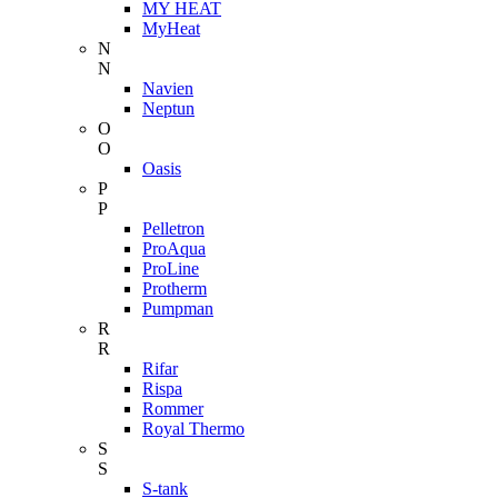
MY HEAT
MyHeat
N
N
Navien
Neptun
O
O
Oasis
P
P
Pelletron
ProAqua
ProLine
Protherm
Pumpman
R
R
Rifar
Rispa
Rommer
Royal Thermo
S
S
S-tank