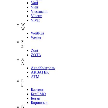
Vatti
Vieir
Viessmann
Vilterm
ViVat
W
W
WertRus
Wester
Z
Z
Zont
ZOTA
А
А
АкваКонтроль
АКВАТЕК
АТМ
Б
Б
Бастион
БелОМО
Бетар
Боринское
В