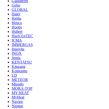
Garanterm
Gebo
GLOBAL
Haier
Hajdu
Henco
Hoobs
Hubert
Huch EnTEC
ICMA
IMMERGAS
Innovita
INOX
Jemix
KENTATSU
Kiturami
Kotitonttu
LD
METEOR
Mizudo
MORA-TOP
MY HEAT
MyHeat
Navien
Neptun