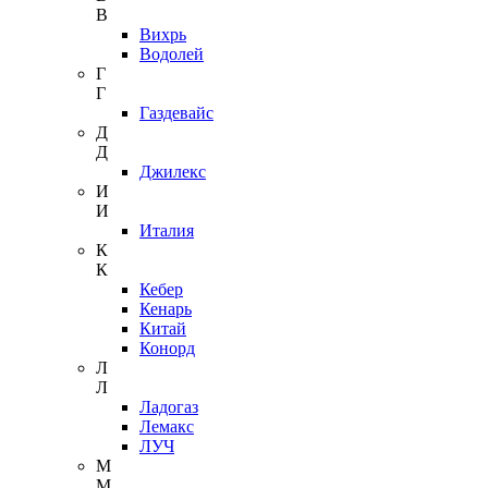
В
Вихрь
Водолей
Г
Г
Газдевайс
Д
Д
Джилекс
И
И
Италия
К
К
Кебер
Кенарь
Китай
Конорд
Л
Л
Ладогаз
Лемакс
ЛУЧ
М
М