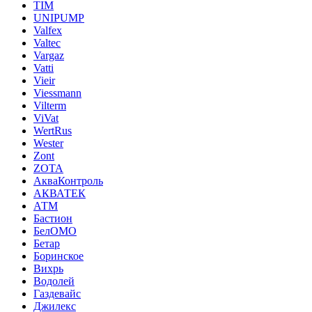
TIM
UNIPUMP
Valfex
Valtec
Vargaz
Vatti
Vieir
Viessmann
Vilterm
ViVat
WertRus
Wester
Zont
ZOTA
АкваКонтроль
АКВАТЕК
АТМ
Бастион
БелОМО
Бетар
Боринское
Вихрь
Водолей
Газдевайс
Джилекс