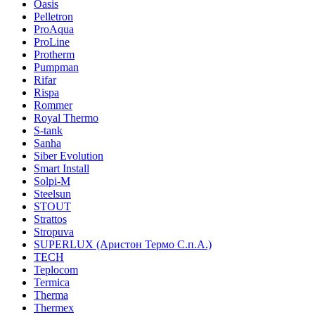
Oasis
Pelletron
ProAqua
ProLine
Protherm
Pumpman
Rifar
Rispa
Rommer
Royal Thermo
S-tank
Sanha
Siber Evolution
Smart Install
Solpi-M
Steelsun
STOUT
Strattos
Stropuva
SUPERLUX (Аристон Термо С.п.А.)
TECH
Teplocom
Termica
Therma
Thermex