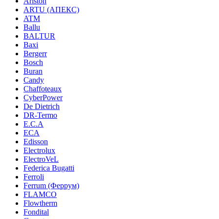
Ariston
ARTU (АПЕКС)
ATM
Ballu
BALTUR
Baxi
Bergerr
Bosch
Buran
Candy
Chaffoteaux
CyberPower
De Dietrich
DR-Termo
E.C.A
ECA
Edisson
Electrolux
ElectroVeL
Federica Bugatti
Ferroli
Ferrum (Феррум)
FLAMCO
Flowtherm
Fondital