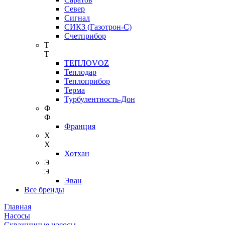
Север
Сигнал
СИКЗ (Газотрон-С)
Счетприбор
Т
Т
ТЕПЛОVOZ
Теплодар
Теплоприбор
Терма
Турбулентность-Дон
Ф
Ф
Франция
Х
Х
Хотхан
Э
Э
Эван
Все бренды
Главная
Насосы
Скважинные насосы