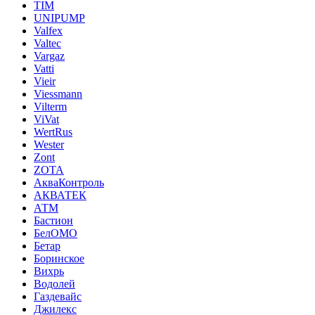
TIM
UNIPUMP
Valfex
Valtec
Vargaz
Vatti
Vieir
Viessmann
Vilterm
ViVat
WertRus
Wester
Zont
ZOTA
АкваКонтроль
АКВАТЕК
АТМ
Бастион
БелОМО
Бетар
Боринское
Вихрь
Водолей
Газдевайс
Джилекс