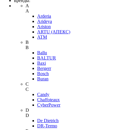
Бренды:
A
A
Arderia
Arideya
Ariston
ARTU (АПЕКС)
ATM
B
B
Ballu
BALTUR
Baxi
Bergerr
Bosch
Buran
C
C
Candy
Chaffoteaux
CyberPower
D
D
De Dietrich
DR-Termo