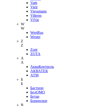
Vatti
Vieir
Viessmann
Vilterm
ViVat
W
W
WertRus
Wester
Z
Z
Zont
ZOTA
А
А
АкваКонтроль
АКВАТЕК
АТМ
Б
Б
Бастион
БелОМО
Бетар
Боринское
В