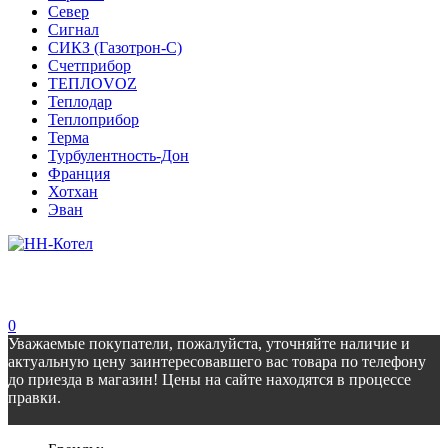
Север
Сигнал
СИКЗ (Газотрон-С)
Счетприбор
ТЕПЛОVOZ
Теплодар
Теплоприбор
Терма
Турбулентность-Дон
Франция
Хотхан
Эван
0
Уважаемые покупатели, пожалуйста, уточняйте наличие и
актуальную цену заинтересовавшего вас товара по телефону
до приезда в магазин! Цены на сайте находятся в процессе
правки.