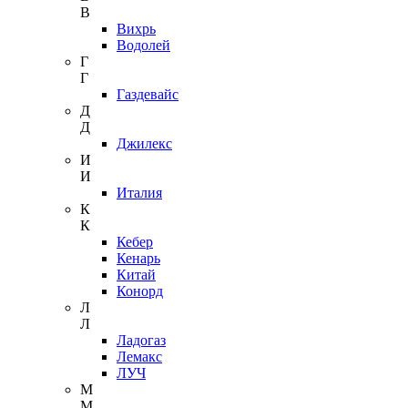
В
Вихрь
Водолей
Г
Г
Газдевайс
Д
Д
Джилекс
И
И
Италия
К
К
Кебер
Кенарь
Китай
Конорд
Л
Л
Ладогаз
Лемакс
ЛУЧ
М
М