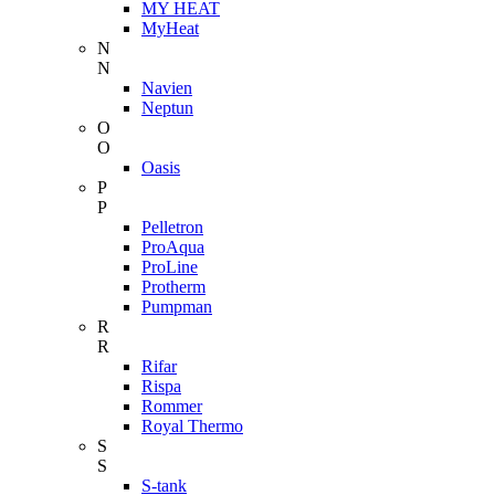
MY HEAT
MyHeat
N
N
Navien
Neptun
O
O
Oasis
P
P
Pelletron
ProAqua
ProLine
Protherm
Pumpman
R
R
Rifar
Rispa
Rommer
Royal Thermo
S
S
S-tank