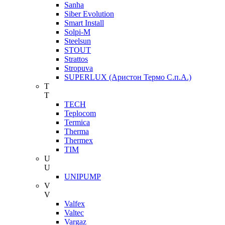
Sanha
Siber Evolution
Smart Install
Solpi-M
Steelsun
STOUT
Strattos
Stropuva
SUPERLUX (Аристон Термо С.п.А.)
T
T
TECH
Teplocom
Termica
Therma
Thermex
TIM
U
U
UNIPUMP
V
V
Valfex
Valtec
Vargaz