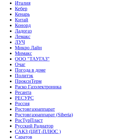
Италия
Кебер
Кенарь
Китай
Конорд
Ладогаз
Лемакс
ЛУЧ
Микро Лайн
Мимакс
ООО "ТАУГАЗ"
Очаг
Погода в доме
Политэк
ПроксиТерм
Раско Газэлектроника
Ресанта
РЕСУРС
Россия
Ростовгазоаппарат
Ростовгазоаппарат (Siberia)
РосТурПласт
Русский Радиатор
САКЗ (ЦИТ-ПЛЮС )
Саратов