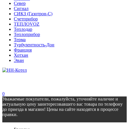
Север
Сигнал
СИКЗ (Газотрон-С)
Счетприбор
ТЕПЛОVOZ
Теплодар
Теплоприбор
Терма
Турбулентность-Дон
Франция
Хотхан
Эван
0
Уважаемые покупатели, пожалуйста, уточняйте наличие и
актуальную цену заинтересовавшего вас товара по телефону
до приезда в магазин! Цены на сайте находятся в процессе
правки.