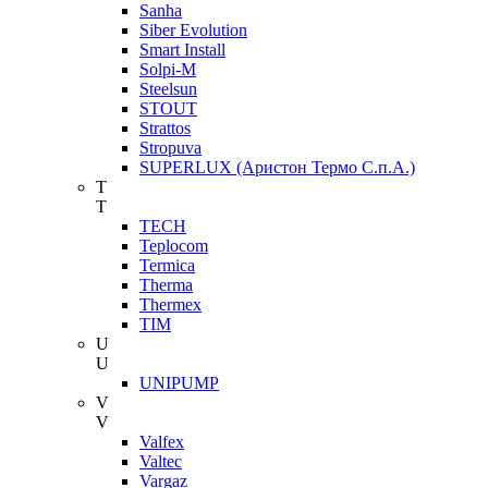
Sanha
Siber Evolution
Smart Install
Solpi-M
Steelsun
STOUT
Strattos
Stropuva
SUPERLUX (Аристон Термо С.п.А.)
T
T
TECH
Teplocom
Termica
Therma
Thermex
TIM
U
U
UNIPUMP
V
V
Valfex
Valtec
Vargaz