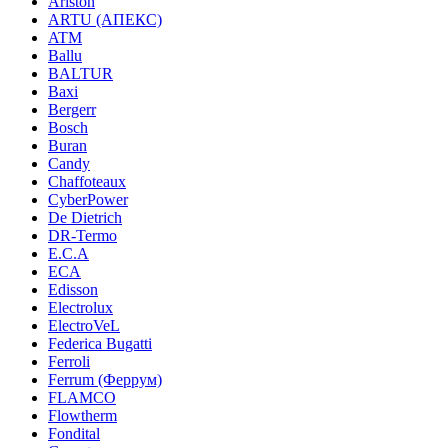
Ariston
ARTU (АПЕКС)
ATM
Ballu
BALTUR
Baxi
Bergerr
Bosch
Buran
Candy
Chaffoteaux
CyberPower
De Dietrich
DR-Termo
E.C.A
ECA
Edisson
Electrolux
ElectroVeL
Federica Bugatti
Ferroli
Ferrum (Феррум)
FLAMCO
Flowtherm
Fondital