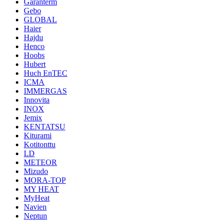
Garanterm
Gebo
GLOBAL
Haier
Hajdu
Henco
Hoobs
Hubert
Huch EnTEC
ICMA
IMMERGAS
Innovita
INOX
Jemix
KENTATSU
Kiturami
Kotitonttu
LD
METEOR
Mizudo
MORA-TOP
MY HEAT
MyHeat
Navien
Neptun