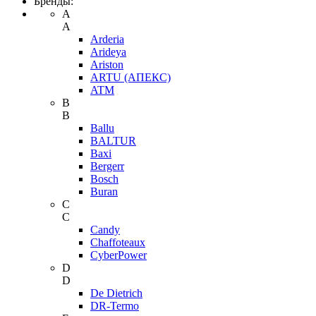
Бренды:
A
A
Arderia
Arideya
Ariston
ARTU (АПЕКС)
ATM
B
B
Ballu
BALTUR
Baxi
Bergerr
Bosch
Buran
C
C
Candy
Chaffoteaux
CyberPower
D
D
De Dietrich
DR-Termo