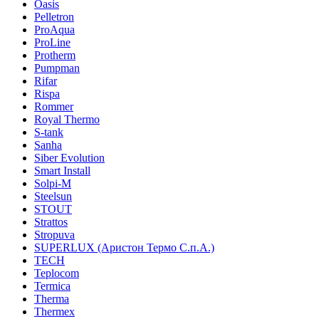
Oasis
Pelletron
ProAqua
ProLine
Protherm
Pumpman
Rifar
Rispa
Rommer
Royal Thermo
S-tank
Sanha
Siber Evolution
Smart Install
Solpi-M
Steelsun
STOUT
Strattos
Stropuva
SUPERLUX (Аристон Термо С.п.А.)
TECH
Teplocom
Termica
Therma
Thermex