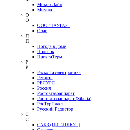
Микро Лайн
Мимакс
О
О
ООО "ТАУГАЗ"
Очаг
П
П
Погода в доме
Политэк
ПроксиТерм
Р
Р
Раско Газэлектроника
Ресанта
РЕСУРС
Россия
Ростовгазоаппарат
Ростовгазоаппарат (Siberia)
РосТурПласт
Русский Радиатор
С
С
САКЗ (ЦИТ-ПЛЮС )
Саратов