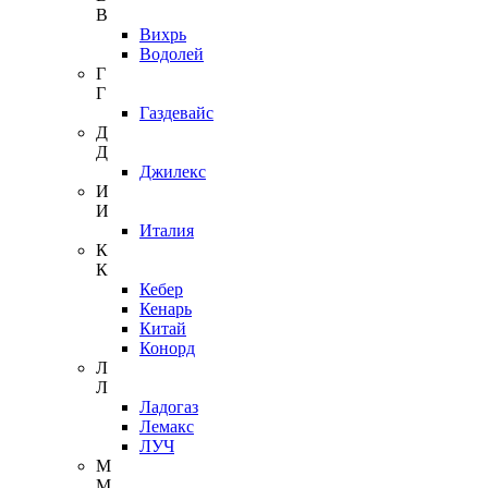
В
Вихрь
Водолей
Г
Г
Газдевайс
Д
Д
Джилекс
И
И
Италия
К
К
Кебер
Кенарь
Китай
Конорд
Л
Л
Ладогаз
Лемакс
ЛУЧ
М
М