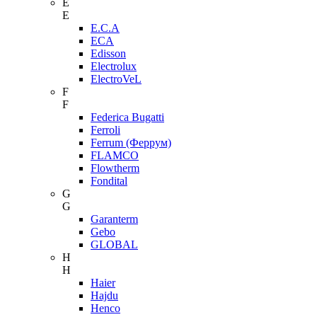
E
E
E.C.A
ECA
Edisson
Electrolux
ElectroVeL
F
F
Federica Bugatti
Ferroli
Ferrum (Феррум)
FLAMCO
Flowtherm
Fondital
G
G
Garanterm
Gebo
GLOBAL
H
H
Haier
Hajdu
Henco