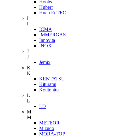
Hoobs
Hubert
Huch EnTEC
I
I
ICMA
IMMERGAS
Innovita
INOX
J
J
Jemix
K
K
KENTATSU
Kiturami
Kotitonttu
L
L
LD
M
M
METEOR
Mizudo
MORA-TOP