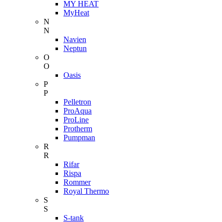
MY HEAT
MyHeat
N
N
Navien
Neptun
O
O
Oasis
P
P
Pelletron
ProAqua
ProLine
Protherm
Pumpman
R
R
Rifar
Rispa
Rommer
Royal Thermo
S
S
S-tank