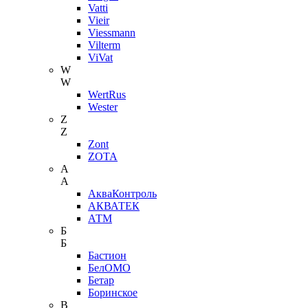
Vatti
Vieir
Viessmann
Vilterm
ViVat
W
W
WertRus
Wester
Z
Z
Zont
ZOTA
А
А
АкваКонтроль
АКВАТЕК
АТМ
Б
Б
Бастион
БелОМО
Бетар
Боринское
В