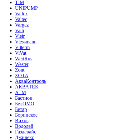
TIM
UNIPUMP
Valfex
Valtec
Vargaz
Vatti
Vieir
Viessmann
Vilterm
ViVat
WertRus
Wester
Zont
ZOTA
АкваКонтроль
АКВАТЕК
АТМ
Бастион
БелОМО
Бетар
Боринское
Вихрь
Водолей
Газдевайс
Джилекс