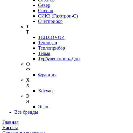
Север
Сигнал
СИКЗ (Газотрон-С)
Счетприбор
Т
Т
ТЕПЛОVOZ
Теплодар
Теплоприбор
Терма
Турбулентность-Дон
Ф
Ф
Франция
Х
Х
Хотхан
Э
Э
Эван
Все бренды
Главная
Насосы
Скважинные насосы