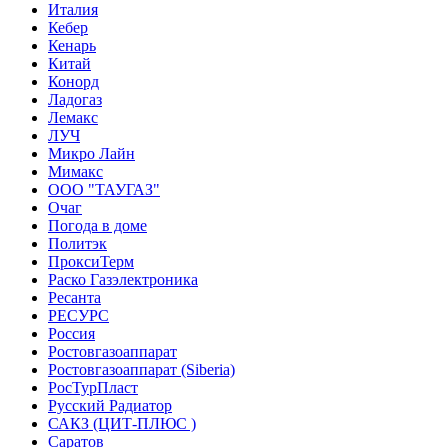
Италия
Кебер
Кенарь
Китай
Конорд
Ладогаз
Лемакс
ЛУЧ
Микро Лайн
Мимакс
ООО "ТАУГАЗ"
Очаг
Погода в доме
Политэк
ПроксиТерм
Раско Газэлектроника
Ресанта
РЕСУРС
Россия
Ростовгазоаппарат
Ростовгазоаппарат (Siberia)
РосТурПласт
Русский Радиатор
САКЗ (ЦИТ-ПЛЮС )
Саратов