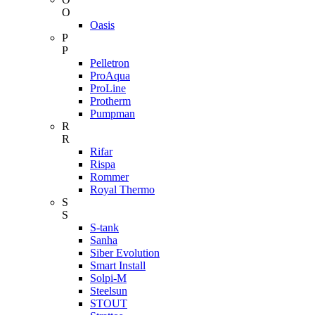
O
Oasis
P
P
Pelletron
ProAqua
ProLine
Protherm
Pumpman
R
R
Rifar
Rispa
Rommer
Royal Thermo
S
S
S-tank
Sanha
Siber Evolution
Smart Install
Solpi-M
Steelsun
STOUT