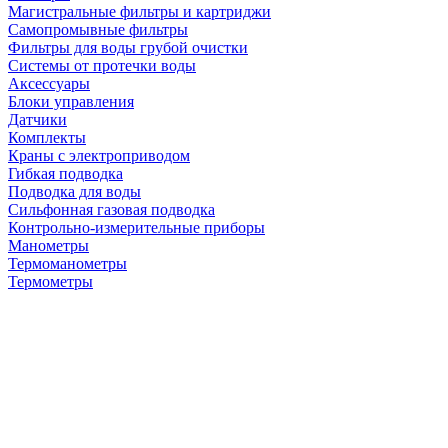
Магистральные фильтры и картриджи
Самопромывные фильтры
Фильтры для воды грубой очистки
Системы от протечки воды
Аксессуары
Блоки управления
Датчики
Комплекты
Краны с электроприводом
Гибкая подводка
Подводка для воды
Сильфонная газовая подводка
Контрольно-измерительные приборы
Манометры
Термоманометры
Термометры