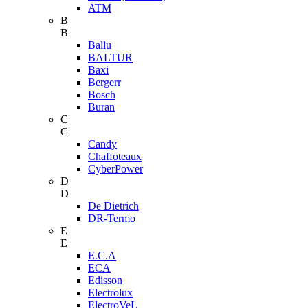
ATM
B
B
Ballu
BALTUR
Baxi
Bergerr
Bosch
Buran
C
C
Candy
Chaffoteaux
CyberPower
D
D
De Dietrich
DR-Termo
E
E
E.C.A
ECA
Edisson
Electrolux
ElectroVeL