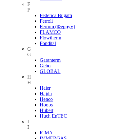
F
F
Federica Bugatti
Ferroli
Ferrum (Феррум)
FLAMCO
Flowtherm
Fondital
G
G
Garanterm
Gebo
GLOBAL
H
H
Haier
Hajdu
Henco
Hoobs
Hubert
Huch EnTEC
I
I
ICMA
IMMERGAS