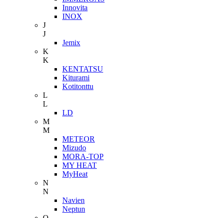
Innovita
INOX
J
J
Jemix
K
K
KENTATSU
Kiturami
Kotitonttu
L
L
LD
M
M
METEOR
Mizudo
MORA-TOP
MY HEAT
MyHeat
N
N
Navien
Neptun
O