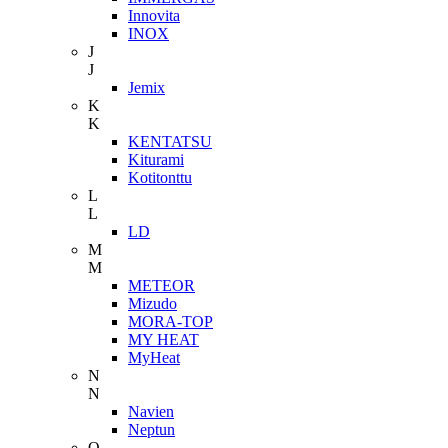
Innovita
INOX
J
J
Jemix
K
K
KENTATSU
Kiturami
Kotitonttu
L
L
LD
M
M
METEOR
Mizudo
MORA-TOP
MY HEAT
MyHeat
N
N
Navien
Neptun
O