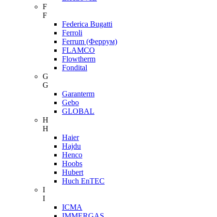
F
F
Federica Bugatti
Ferroli
Ferrum (Феррум)
FLAMCO
Flowtherm
Fondital
G
G
Garanterm
Gebo
GLOBAL
H
H
Haier
Hajdu
Henco
Hoobs
Hubert
Huch EnTEC
I
I
ICMA
IMMERGAS