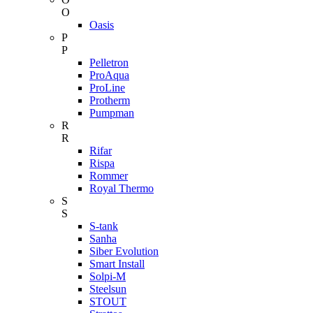
O
Oasis
P
P
Pelletron
ProAqua
ProLine
Protherm
Pumpman
R
R
Rifar
Rispa
Rommer
Royal Thermo
S
S
S-tank
Sanha
Siber Evolution
Smart Install
Solpi-M
Steelsun
STOUT