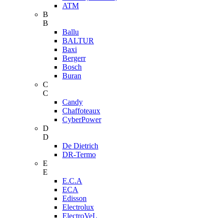
ATM
B
B
Ballu
BALTUR
Baxi
Bergerr
Bosch
Buran
C
C
Candy
Chaffoteaux
CyberPower
D
D
De Dietrich
DR-Termo
E
E
E.C.A
ECA
Edisson
Electrolux
ElectroVeL