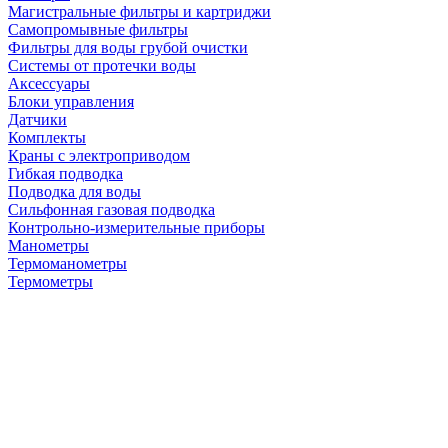
Магистральные фильтры и картриджи
Самопромывные фильтры
Фильтры для воды грубой очистки
Системы от протечки воды
Аксессуары
Блоки управления
Датчики
Комплекты
Краны с электроприводом
Гибкая подводка
Подводка для воды
Сильфонная газовая подводка
Контрольно-измерительные приборы
Манометры
Термоманометры
Термометры