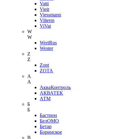
Vatti
Vieir
Viessmann
Vilterm
ViVat
W
W
WertRus
Wester
Z
Z
Zont
ZOTA
А
А
АкваКонтроль
АКВАТЕК
АТМ
Б
Б
Бастион
БелОМО
Бетар
Боринское
В