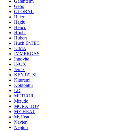
Garanterm
Gebo
GLOBAL
Haier
Hajdu
Henco
Hoobs
Hubert
Huch EnTEC
ICMA
IMMERGAS
Innovita
INOX
Jemix
KENTATSU
Kiturami
Kotitonttu
LD
METEOR
Mizudo
MORA-TOP
MY HEAT
MyHeat
Navien
Neptun