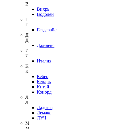
В
Вихрь
Водолей
Г
Г
Газдевайс
Д
Д
Джилекс
И
И
Италия
К
К
Кебер
Кенарь
Китай
Конорд
Л
Л
Ладогаз
Лемакс
ЛУЧ
М
М