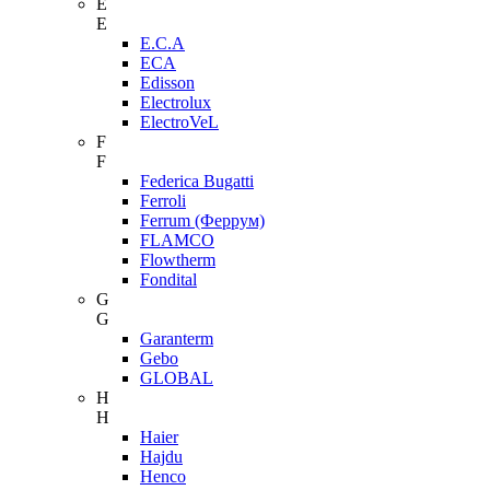
E
E
E.C.A
ECA
Edisson
Electrolux
ElectroVeL
F
F
Federica Bugatti
Ferroli
Ferrum (Феррум)
FLAMCO
Flowtherm
Fondital
G
G
Garanterm
Gebo
GLOBAL
H
H
Haier
Hajdu
Henco