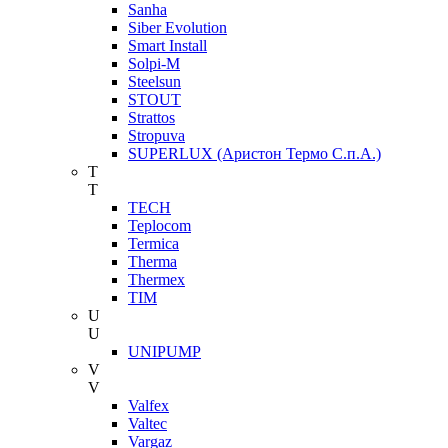
Sanha
Siber Evolution
Smart Install
Solpi-M
Steelsun
STOUT
Strattos
Stropuva
SUPERLUX (Аристон Термо С.п.А.)
T
T
TECH
Teplocom
Termica
Therma
Thermex
TIM
U
U
UNIPUMP
V
V
Valfex
Valtec
Vargaz