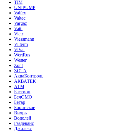
TIM
UNIPUMP
Valfex
Valtec
Vargaz
Vatti
Vieir
Viessmann
Vilterm
ViVat
WertRus
Wester
Zont
ZOTA
АкваКонтроль
АКВАТЕК
АТМ
Бастион
БелОМО
Бетар
Боринское
Вихрь
Водолей
Газдевайс
Джилекс