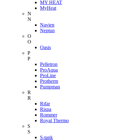
MY HEAT
MyHeat
N
N
Navien
Neptun
O
O
Oasis
P
P
Pelletron
ProAqua
ProLine
Protherm
Pumpman
R
R
Rifar
Rispa
Rommer
Royal Thermo
S
S
S-tank