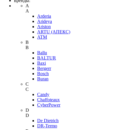
Бренды:
A
A
Arderia
Arideya
Ariston
ARTU (АПЕКС)
ATM
B
B
Ballu
BALTUR
Baxi
Bergerr
Bosch
Buran
C
C
Candy
Chaffoteaux
CyberPower
D
D
De Dietrich
DR-Termo