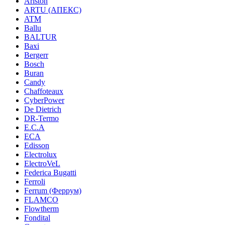
Ariston
ARTU (АПЕКС)
ATM
Ballu
BALTUR
Baxi
Bergerr
Bosch
Buran
Candy
Chaffoteaux
CyberPower
De Dietrich
DR-Termo
E.C.A
ECA
Edisson
Electrolux
ElectroVeL
Federica Bugatti
Ferroli
Ferrum (Феррум)
FLAMCO
Flowtherm
Fondital