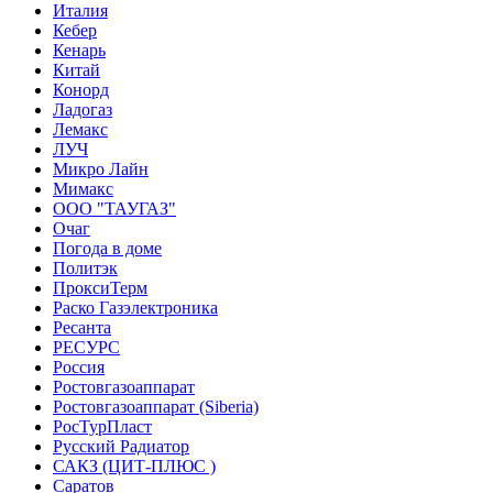
Италия
Кебер
Кенарь
Китай
Конорд
Ладогаз
Лемакс
ЛУЧ
Микро Лайн
Мимакс
ООО "ТАУГАЗ"
Очаг
Погода в доме
Политэк
ПроксиТерм
Раско Газэлектроника
Ресанта
РЕСУРС
Россия
Ростовгазоаппарат
Ростовгазоаппарат (Siberia)
РосТурПласт
Русский Радиатор
САКЗ (ЦИТ-ПЛЮС )
Саратов