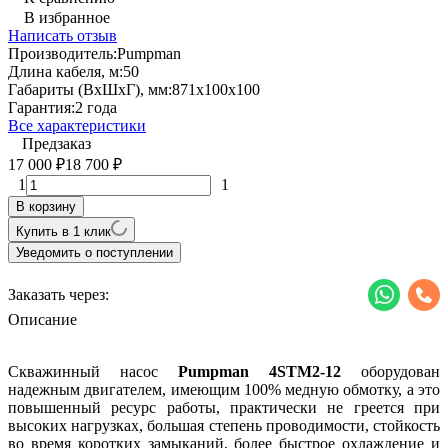
В избранное
Написать отзыв
Производитель:
Pumpman
Длина кабеля, м:
50
Габариты (ВхШхГ), мм:
871х100х100
Гарантия:
2 года
Все характеристики
Предзаказ
17 000
18 700
₽
₽
1
1
В корзину
Купить в 1 клик
Уведомить о поступлении
Заказать через:
Описание
Скважинный насос
Pumpman 4STM2-12
оборудован
надежным двигателем, имеющим 100% медную обмотку, а это
повышенный ресурс работы, практически не греется при
высоких нагрузках, большая степень проводимости, стойкость
во время коротких замыканий, более быстрое охлаждение и