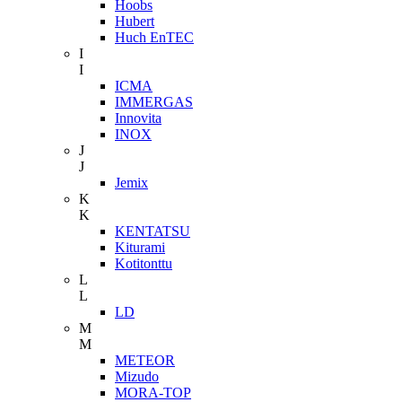
Hoobs
Hubert
Huch EnTEC
I
I
ICMA
IMMERGAS
Innovita
INOX
J
J
Jemix
K
K
KENTATSU
Kiturami
Kotitonttu
L
L
LD
M
M
METEOR
Mizudo
MORA-TOP