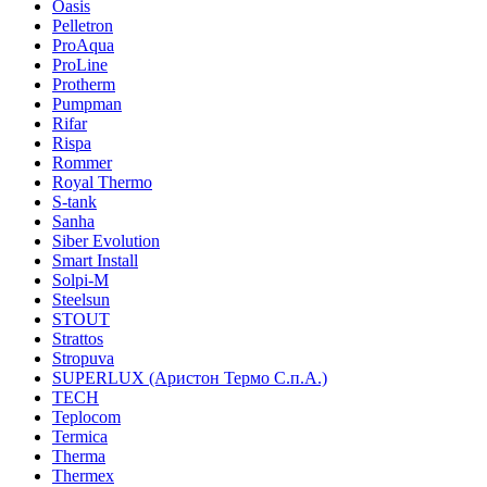
Oasis
Pelletron
ProAqua
ProLine
Protherm
Pumpman
Rifar
Rispa
Rommer
Royal Thermo
S-tank
Sanha
Siber Evolution
Smart Install
Solpi-M
Steelsun
STOUT
Strattos
Stropuva
SUPERLUX (Аристон Термо С.п.А.)
TECH
Teplocom
Termica
Therma
Thermex