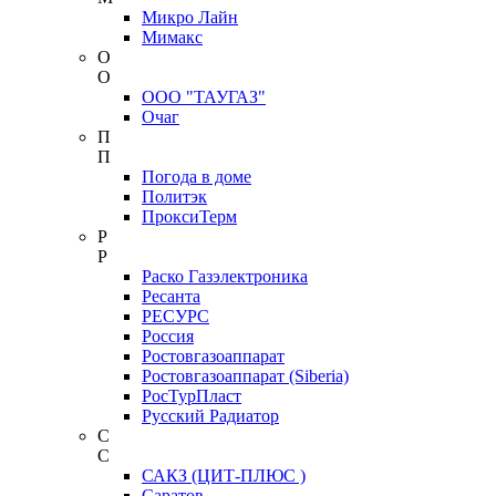
Микро Лайн
Мимакс
О
О
ООО "ТАУГАЗ"
Очаг
П
П
Погода в доме
Политэк
ПроксиТерм
Р
Р
Раско Газэлектроника
Ресанта
РЕСУРС
Россия
Ростовгазоаппарат
Ростовгазоаппарат (Siberia)
РосТурПласт
Русский Радиатор
С
С
САКЗ (ЦИТ-ПЛЮС )
Саратов