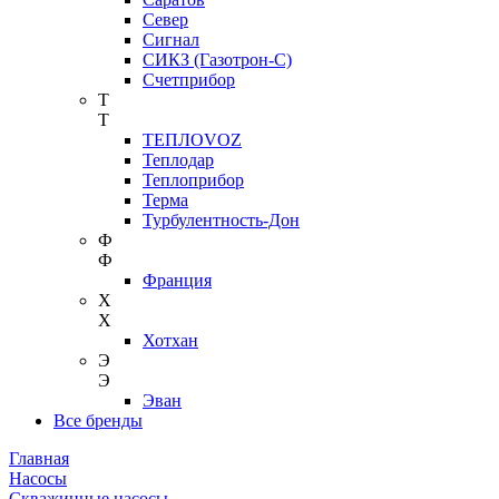
Север
Сигнал
СИКЗ (Газотрон-С)
Счетприбор
Т
Т
ТЕПЛОVOZ
Теплодар
Теплоприбор
Терма
Турбулентность-Дон
Ф
Ф
Франция
Х
Х
Хотхан
Э
Э
Эван
Все бренды
Главная
Насосы
Скважинные насосы