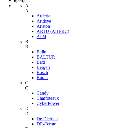
Бренды:
A
A
Arderia
Arideya
Ariston
ARTU (АПЕКС)
ATM
B
B
Ballu
BALTUR
Baxi
Bergerr
Bosch
Buran
C
C
Candy
Chaffoteaux
CyberPower
D
D
De Dietrich
DR-Termo