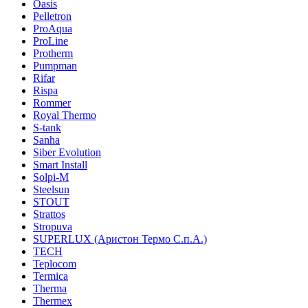
Oasis
Pelletron
ProAqua
ProLine
Protherm
Pumpman
Rifar
Rispa
Rommer
Royal Thermo
S-tank
Sanha
Siber Evolution
Smart Install
Solpi-M
Steelsun
STOUT
Strattos
Stropuva
SUPERLUX (Аристон Термо С.п.А.)
TECH
Teplocom
Termica
Therma
Thermex