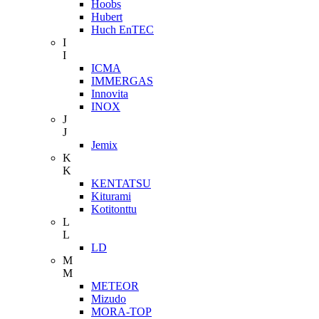
Hoobs
Hubert
Huch EnTEC
I
I
ICMA
IMMERGAS
Innovita
INOX
J
J
Jemix
K
K
KENTATSU
Kiturami
Kotitonttu
L
L
LD
M
M
METEOR
Mizudo
MORA-TOP