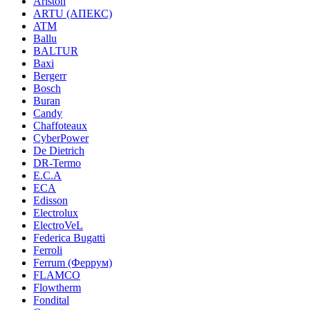
Ariston
ARTU (АПЕКС)
ATM
Ballu
BALTUR
Baxi
Bergerr
Bosch
Buran
Candy
Chaffoteaux
CyberPower
De Dietrich
DR-Termo
E.C.A
ECA
Edisson
Electrolux
ElectroVeL
Federica Bugatti
Ferroli
Ferrum (Феррум)
FLAMCO
Flowtherm
Fondital