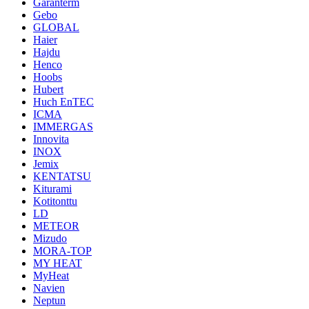
Garanterm
Gebo
GLOBAL
Haier
Hajdu
Henco
Hoobs
Hubert
Huch EnTEC
ICMA
IMMERGAS
Innovita
INOX
Jemix
KENTATSU
Kiturami
Kotitonttu
LD
METEOR
Mizudo
MORA-TOP
MY HEAT
MyHeat
Navien
Neptun