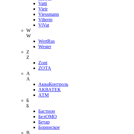
Vatti
Vieir
Viessmann
Vilterm
ViVat
W
W
WertRus
Wester
Z
Z
Zont
ZOTA
А
А
АкваКонтроль
АКВАТЕК
АТМ
Б
Б
Бастион
БелОМО
Бетар
Боринское
В