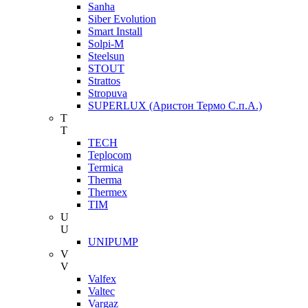
Sanha
Siber Evolution
Smart Install
Solpi-M
Steelsun
STOUT
Strattos
Stropuva
SUPERLUX (Аристон Термо С.п.А.)
T
T
TECH
Teplocom
Termica
Therma
Thermex
TIM
U
U
UNIPUMP
V
V
Valfex
Valtec
Vargaz