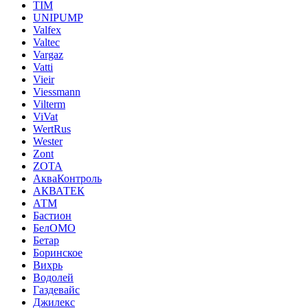
TIM
UNIPUMP
Valfex
Valtec
Vargaz
Vatti
Vieir
Viessmann
Vilterm
ViVat
WertRus
Wester
Zont
ZOTA
АкваКонтроль
АКВАТЕК
АТМ
Бастион
БелОМО
Бетар
Боринское
Вихрь
Водолей
Газдевайс
Джилекс