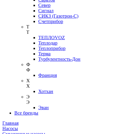
Север
Сигнал
СИКЗ (Газотрон-С)
Счетприбор
Т
Т
ТЕПЛОVOZ
Теплодар
Теплоприбор
Терма
Турбулентность-Дон
Ф
Ф
Франция
Х
Х
Хотхан
Э
Э
Эван
Все бренды
Главная
Насосы
Скважинные насосы