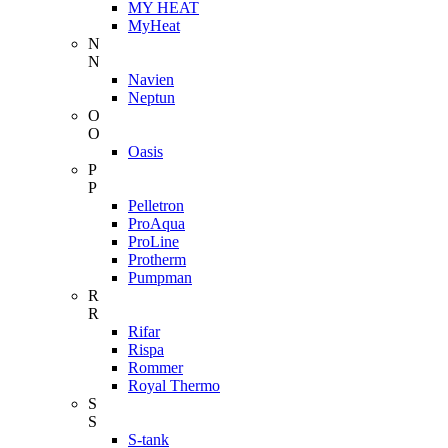
MY HEAT
MyHeat
N
N
Navien
Neptun
O
O
Oasis
P
P
Pelletron
ProAqua
ProLine
Protherm
Pumpman
R
R
Rifar
Rispa
Rommer
Royal Thermo
S
S
S-tank