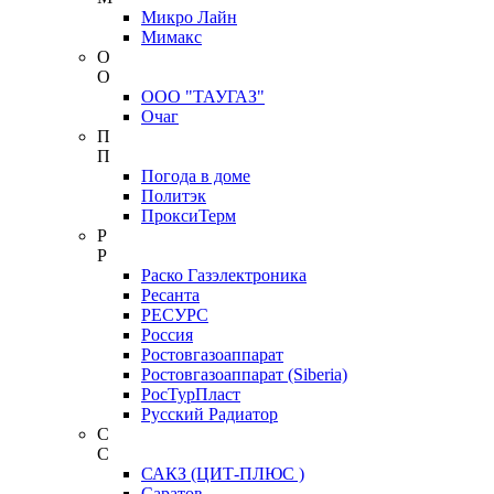
Микро Лайн
Мимакс
О
О
ООО "ТАУГАЗ"
Очаг
П
П
Погода в доме
Политэк
ПроксиТерм
Р
Р
Раско Газэлектроника
Ресанта
РЕСУРС
Россия
Ростовгазоаппарат
Ростовгазоаппарат (Siberia)
РосТурПласт
Русский Радиатор
С
С
САКЗ (ЦИТ-ПЛЮС )
Саратов