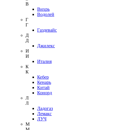
В
Вихрь
Водолей
Г
Г
Газдевайс
Д
Д
Джилекс
И
И
Италия
К
К
Кебер
Кенарь
Китай
Конорд
Л
Л
Ладогаз
Лемакс
ЛУЧ
М
М