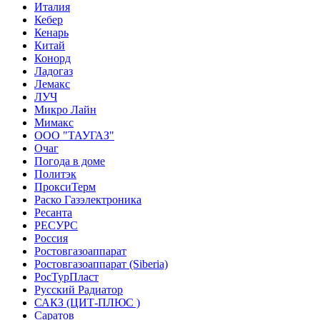
Италия
Кебер
Кенарь
Китай
Конорд
Ладогаз
Лемакс
ЛУЧ
Микро Лайн
Мимакс
ООО "ТАУГАЗ"
Очаг
Погода в доме
Политэк
ПроксиТерм
Раско Газэлектроника
Ресанта
РЕСУРС
Россия
Ростовгазоаппарат
Ростовгазоаппарат (Siberia)
РосТурПласт
Русский Радиатор
САКЗ (ЦИТ-ПЛЮС )
Саратов