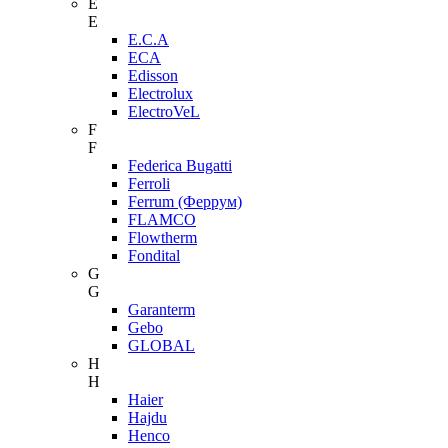
E
E
E.C.A
ECA
Edisson
Electrolux
ElectroVeL
F
F
Federica Bugatti
Ferroli
Ferrum (Феррум)
FLAMCO
Flowtherm
Fondital
G
G
Garanterm
Gebo
GLOBAL
H
H
Haier
Hajdu
Henco