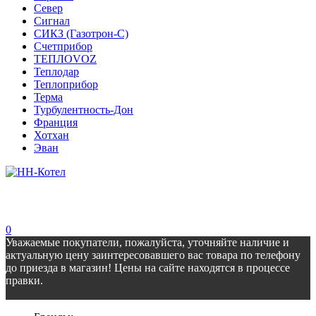
Север
Сигнал
СИКЗ (Газотрон-С)
Счетприбор
ТЕПЛОVOZ
Теплодар
Теплоприбор
Терма
Турбулентность-Дон
Франция
Хотхан
Эван
0
Уважаемые покупатели, пожалуйста, уточняйте наличие и
актуальную цену заинтересовавшего вас товара по телефону
до приезда в магазин! Цены на сайте находятся в процессе
правки.