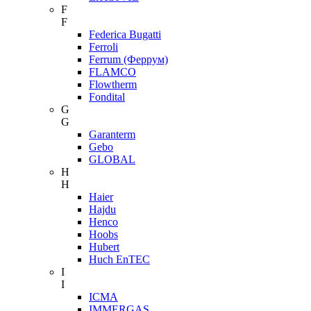
F
F
Federica Bugatti
Ferroli
Ferrum (Феррум)
FLAMCO
Flowtherm
Fondital
G
G
Garanterm
Gebo
GLOBAL
H
H
Haier
Hajdu
Henco
Hoobs
Hubert
Huch EnTEC
I
I
ICMA
IMMERGAS