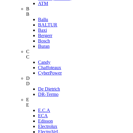
ATM
B
B
Ballu
BALTUR
Baxi
Bergerr
Bosch
Buran
C
C
Candy
Chaffoteaux
CyberPower
D
D
De Dietrich
DR-Termo
E
E
E.C.A
ECA
Edisson
Electrolux
ElectroVeL