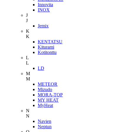
Innovita
INOX
J
J
Jemix
K
K
KENTATSU
Kiturami
Kotitonttu
L
L
LD
M
M
METEOR
Mizudo
MORA-TOP
MY HEAT
MyHeat
N
N
Navien
Neptun
O