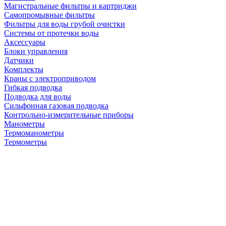
Магистральные фильтры и картриджи
Самопромывные фильтры
Фильтры для воды грубой очистки
Системы от протечки воды
Аксессуары
Блоки управления
Датчики
Комплекты
Краны с электроприводом
Гибкая подводка
Подводка для воды
Сильфонная газовая подводка
Контрольно-измерительные приборы
Манометры
Термоманометры
Термометры