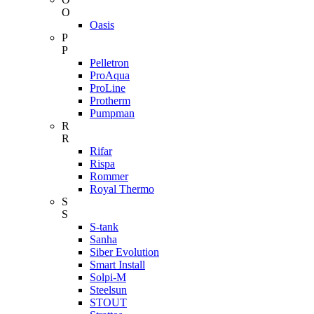
O
Oasis
P
P
Pelletron
ProAqua
ProLine
Protherm
Pumpman
R
R
Rifar
Rispa
Rommer
Royal Thermo
S
S
S-tank
Sanha
Siber Evolution
Smart Install
Solpi-M
Steelsun
STOUT