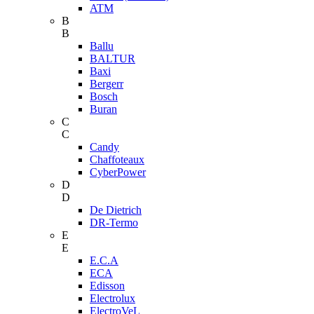
ATM
B
B
Ballu
BALTUR
Baxi
Bergerr
Bosch
Buran
C
C
Candy
Chaffoteaux
CyberPower
D
D
De Dietrich
DR-Termo
E
E
E.C.A
ECA
Edisson
Electrolux
ElectroVeL