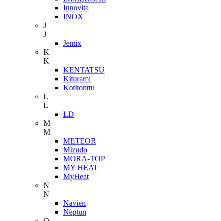
Innovita
INOX
J
J
Jemix
K
K
KENTATSU
Kiturami
Kotitonttu
L
L
LD
M
M
METEOR
Mizudo
MORA-TOP
MY HEAT
MyHeat
N
N
Navien
Neptun
O