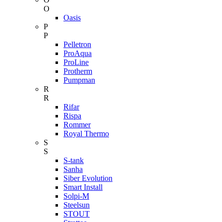
O
Oasis
P
P
Pelletron
ProAqua
ProLine
Protherm
Pumpman
R
R
Rifar
Rispa
Rommer
Royal Thermo
S
S
S-tank
Sanha
Siber Evolution
Smart Install
Solpi-M
Steelsun
STOUT