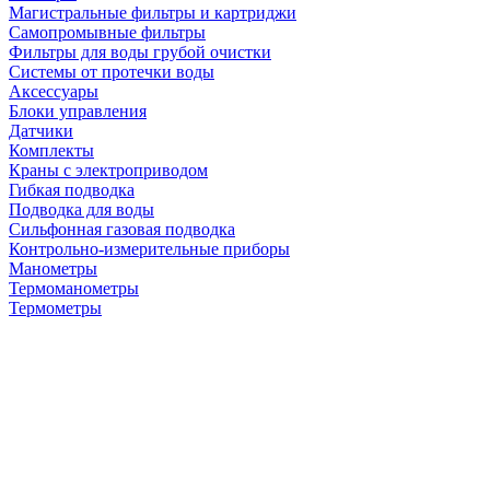
Магистральные фильтры и картриджи
Самопромывные фильтры
Фильтры для воды грубой очистки
Системы от протечки воды
Аксессуары
Блоки управления
Датчики
Комплекты
Краны с электроприводом
Гибкая подводка
Подводка для воды
Сильфонная газовая подводка
Контрольно-измерительные приборы
Манометры
Термоманометры
Термометры