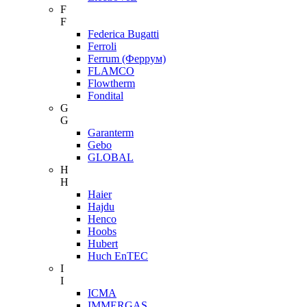
F
F
Federica Bugatti
Ferroli
Ferrum (Феррум)
FLAMCO
Flowtherm
Fondital
G
G
Garanterm
Gebo
GLOBAL
H
H
Haier
Hajdu
Henco
Hoobs
Hubert
Huch EnTEC
I
I
ICMA
IMMERGAS