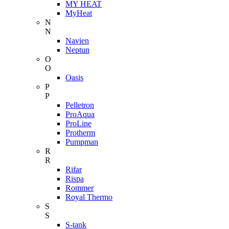
MY HEAT
MyHeat
N
N
Navien
Neptun
O
O
Oasis
P
P
Pelletron
ProAqua
ProLine
Protherm
Pumpman
R
R
Rifar
Rispa
Rommer
Royal Thermo
S
S
S-tank