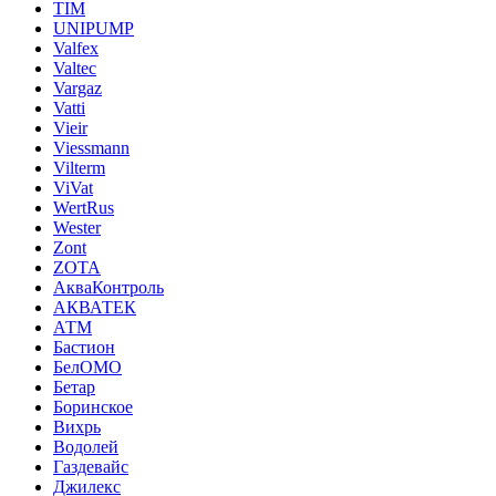
TIM
UNIPUMP
Valfex
Valtec
Vargaz
Vatti
Vieir
Viessmann
Vilterm
ViVat
WertRus
Wester
Zont
ZOTA
АкваКонтроль
АКВАТЕК
АТМ
Бастион
БелОМО
Бетар
Боринское
Вихрь
Водолей
Газдевайс
Джилекс