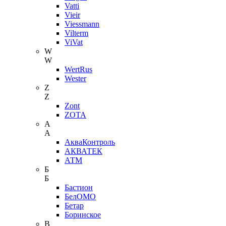
Vatti
Vieir
Viessmann
Vilterm
ViVat
W
W
WertRus
Wester
Z
Z
Zont
ZOTA
А
А
АкваКонтроль
АКВАТЕК
АТМ
Б
Б
Бастион
БелОМО
Бетар
Боринское
В