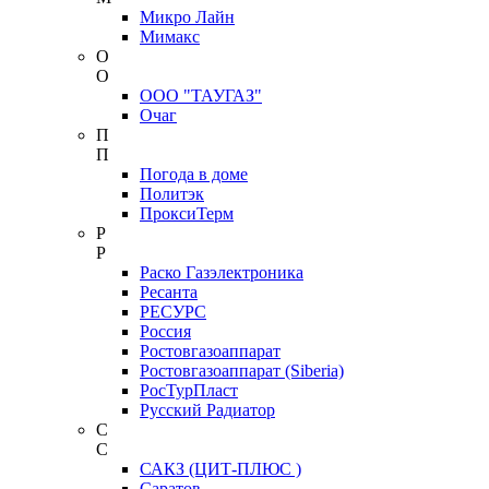
Микро Лайн
Мимакс
О
О
ООО "ТАУГАЗ"
Очаг
П
П
Погода в доме
Политэк
ПроксиТерм
Р
Р
Раско Газэлектроника
Ресанта
РЕСУРС
Россия
Ростовгазоаппарат
Ростовгазоаппарат (Siberia)
РосТурПласт
Русский Радиатор
С
С
САКЗ (ЦИТ-ПЛЮС )
Саратов