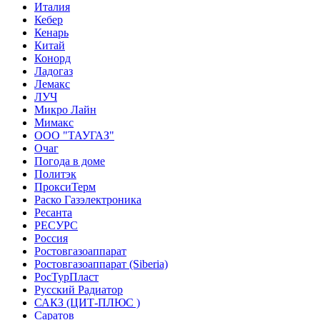
Италия
Кебер
Кенарь
Китай
Конорд
Ладогаз
Лемакс
ЛУЧ
Микро Лайн
Мимакс
ООО "ТАУГАЗ"
Очаг
Погода в доме
Политэк
ПроксиТерм
Раско Газэлектроника
Ресанта
РЕСУРС
Россия
Ростовгазоаппарат
Ростовгазоаппарат (Siberia)
РосТурПласт
Русский Радиатор
САКЗ (ЦИТ-ПЛЮС )
Саратов