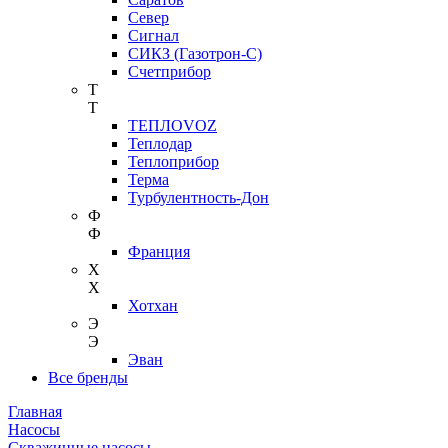
Север
Сигнал
СИКЗ (Газотрон-С)
Счетприбор
Т
Т
ТЕПЛОVOZ
Теплодар
Теплоприбор
Терма
Турбулентность-Дон
Ф
Ф
Франция
Х
Х
Хотхан
Э
Э
Эван
Все бренды
Главная
Насосы
Скважинные насосы