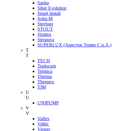
Sanha
Siber Evolution
Smart Install
Solpi-M
Steelsun
STOUT
Strattos
Stropuva
SUPERLUX (Аристон Термо С.п.А.)
T
T
TECH
Teplocom
Termica
Therma
Thermex
TIM
U
U
UNIPUMP
V
V
Valfex
Valtec
Vargaz