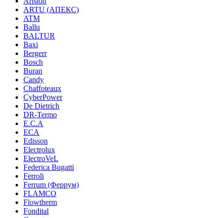
Ariston
ARTU (АПЕКС)
ATM
Ballu
BALTUR
Baxi
Bergerr
Bosch
Buran
Candy
Chaffoteaux
CyberPower
De Dietrich
DR-Termo
E.C.A
ECA
Edisson
Electrolux
ElectroVeL
Federica Bugatti
Ferroli
Ferrum (Феррум)
FLAMCO
Flowtherm
Fondital