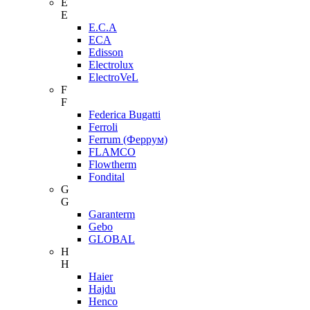
E
E
E.C.A
ECA
Edisson
Electrolux
ElectroVeL
F
F
Federica Bugatti
Ferroli
Ferrum (Феррум)
FLAMCO
Flowtherm
Fondital
G
G
Garanterm
Gebo
GLOBAL
H
H
Haier
Hajdu
Henco