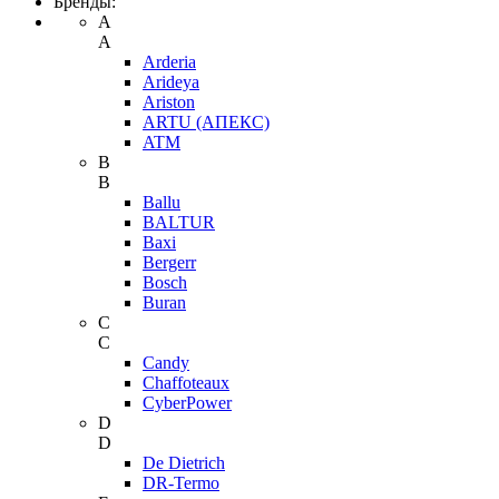
Бренды:
A
A
Arderia
Arideya
Ariston
ARTU (АПЕКС)
ATM
B
B
Ballu
BALTUR
Baxi
Bergerr
Bosch
Buran
C
C
Candy
Chaffoteaux
CyberPower
D
D
De Dietrich
DR-Termo