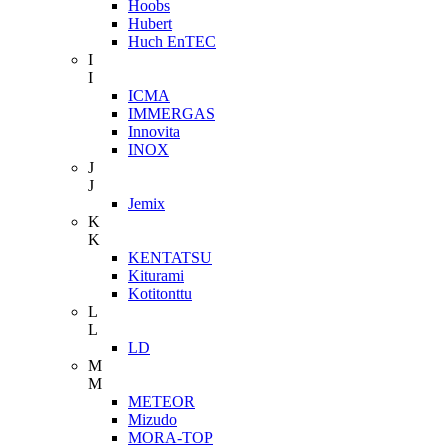
Hoobs
Hubert
Huch EnTEC
I
I
ICMA
IMMERGAS
Innovita
INOX
J
J
Jemix
K
K
KENTATSU
Kiturami
Kotitonttu
L
L
LD
M
M
METEOR
Mizudo
MORA-TOP