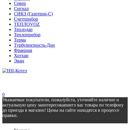
Север
Сигнал
СИКЗ (Газотрон-С)
Счетприбор
ТЕПЛОVOZ
Теплодар
Теплоприбор
Терма
Турбулентность-Дон
Франция
Хотхан
Эван
0
Уважаемые покупатели, пожалуйста, уточняйте наличие и
актуальную цену заинтересовавшего вас товара по телефону
до приезда в магазин! Цены на сайте находятся в процессе
правки.