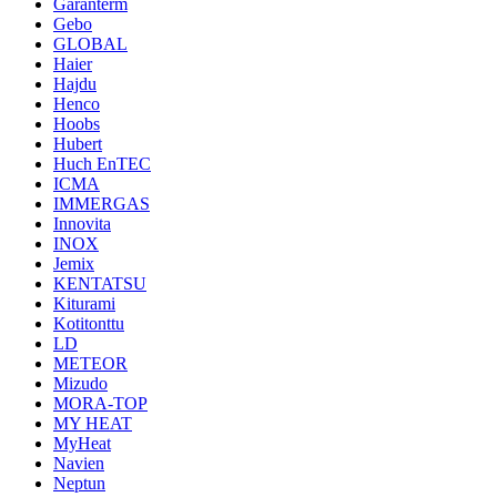
Garanterm
Gebo
GLOBAL
Haier
Hajdu
Henco
Hoobs
Hubert
Huch EnTEC
ICMA
IMMERGAS
Innovita
INOX
Jemix
KENTATSU
Kiturami
Kotitonttu
LD
METEOR
Mizudo
MORA-TOP
MY HEAT
MyHeat
Navien
Neptun