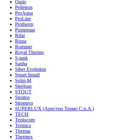
Oasis
Pelletron
ProAqua
ProLine
Protherm
Pumpman
Rifar
Rispa
Rommer
Royal Thermo
S-tank
Sanha
Siber Evolution
Smart Install
Solpi-M
Steelsun
STOUT
Strattos
Stropuva
SUPERLUX (Аристон Термо С.п.А.)
TECH
Teplocom
Termica
Therma
Thermex