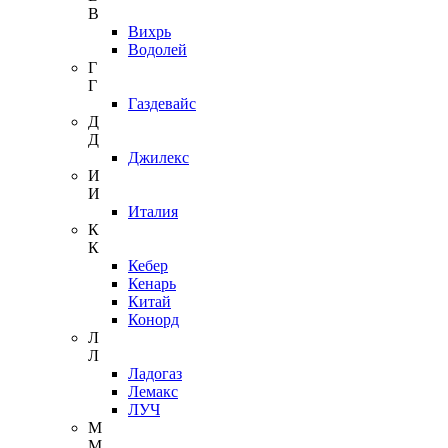
В
Вихрь
Водолей
Г
Г
Газдевайс
Д
Д
Джилекс
И
И
Италия
К
К
Кебер
Кенарь
Китай
Конорд
Л
Л
Ладогаз
Лемакс
ЛУЧ
М
М