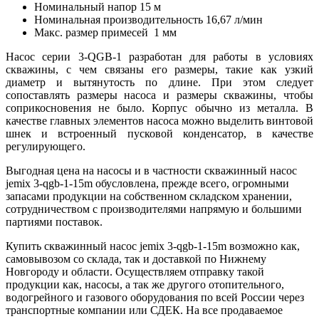
Номинальный напор 15 м
Номинальная производительность 16,67 л/мин
Макс. размер примесей 1 мм
Насос серии 3-QGB-1 разработан для работы в условиях
скважины, с чем связаны его размеры, такие как узкий
диаметр и вытянутость по длине. При этом следует
сопоставлять размеры насоса и размеры скважины, чтобы
соприкосновения не было. Корпус обычно из металла. В
качестве главных элементов насоса можно выделить винтовой
шнек и встроенный пусковой конденсатор, в качестве
регулирующего.
Выгодная цена на насосы и в частности скважинный насос
jemix 3-qgb-1-15m обусловлена, прежде всего, огромными
запасами продукции на собственном складском хранении,
сотрудничеством с производителями напрямую и большими
партиями поставок.
Купить скважинный насос jemix 3-qgb-1-15m возможно как,
самовывозом со склада, так и доставкой по Нижнему
Новгороду и области. Осуществляем отправку такой
продукции как, насосы, а так же другого отопительного,
водогрейного и газового оборудования по всей России через
транспортные компании или СДЕК. На все продаваемое