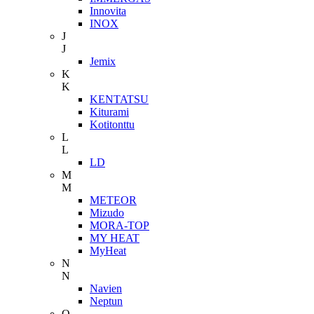
Innovita
INOX
J
J
Jemix
K
K
KENTATSU
Kiturami
Kotitonttu
L
L
LD
M
M
METEOR
Mizudo
MORA-TOP
MY HEAT
MyHeat
N
N
Navien
Neptun
O