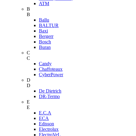
ATM
B
B
Ballu
BALTUR
Baxi
Bergerr
Bosch
Buran
C
C
Candy
Chaffoteaux
CyberPower
D
D
De Dietrich
DR-Termo
E
E
E.C.A
ECA
Edisson
Electrolux
ElectroVeL