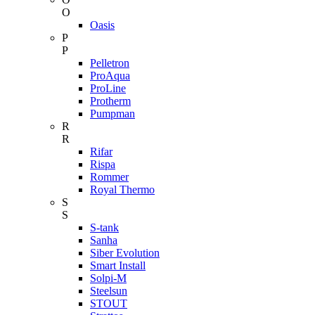
O
Oasis
P
P
Pelletron
ProAqua
ProLine
Protherm
Pumpman
R
R
Rifar
Rispa
Rommer
Royal Thermo
S
S
S-tank
Sanha
Siber Evolution
Smart Install
Solpi-M
Steelsun
STOUT