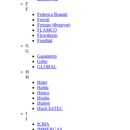
F
F
Federica Bugatti
Ferroli
Ferrum (Феррум)
FLAMCO
Flowtherm
Fondital
G
G
Garanterm
Gebo
GLOBAL
H
H
Haier
Hajdu
Henco
Hoobs
Hubert
Huch EnTEC
I
I
ICMA
IMMERGAS