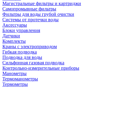
Магистральные фильтры и картриджи
Самопромывные фильтры
Фильтры для воды грубой очистки
Системы от протечки воды
Аксессуары
Блоки управления
Датчики
Комплекты
Краны с электроприводом
Гибкая подводка
Подводка для воды
Сильфонная газовая подводка
Контрольно-измерительные приборы
Манометры
Термоманометры
Термометры