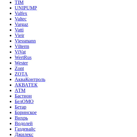
TIM
UNIPUMP
Valfex
Valtec
Vargaz
Vatti
Vieir
Viessmann
Vilterm
ViVat
WertRus
Wester
Zont
ZOTA
АкваКонтроль
АКВАТЕК
АТМ
Бастион
БелОМО
Бетар
Боринское
Вихрь
Водолей
Газдевайс
Джилекс