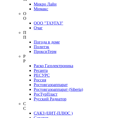
Микро Лайн
Мимакс
О
О
ООО "ТАУГАЗ"
Очаг
П
П
Погода в доме
Политэк
ПроксиТерм
Р
Р
Раско Газэлектроника
Ресанта
РЕСУРС
Россия
Ростовгазоаппарат
Ростовгазоаппарат (Siberia)
РосТурПласт
Русский Радиатор
С
С
САКЗ (ЦИТ-ПЛЮС )
Саратов