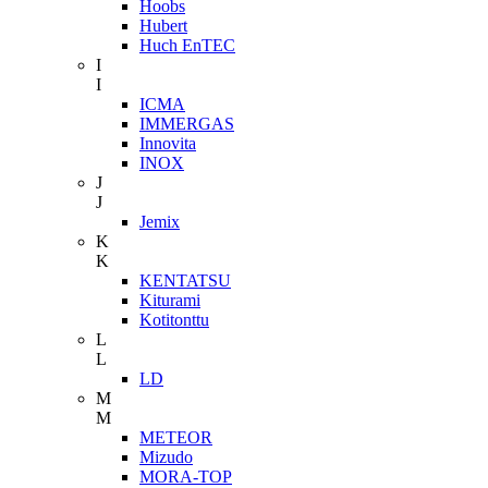
Hoobs
Hubert
Huch EnTEC
I
I
ICMA
IMMERGAS
Innovita
INOX
J
J
Jemix
K
K
KENTATSU
Kiturami
Kotitonttu
L
L
LD
M
M
METEOR
Mizudo
MORA-TOP