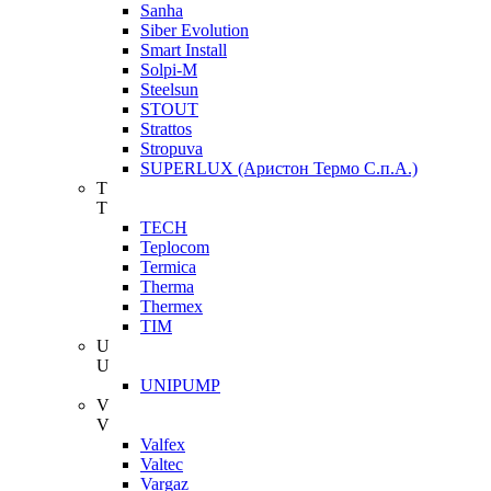
Sanha
Siber Evolution
Smart Install
Solpi-M
Steelsun
STOUT
Strattos
Stropuva
SUPERLUX (Аристон Термо С.п.А.)
T
T
TECH
Teplocom
Termica
Therma
Thermex
TIM
U
U
UNIPUMP
V
V
Valfex
Valtec
Vargaz