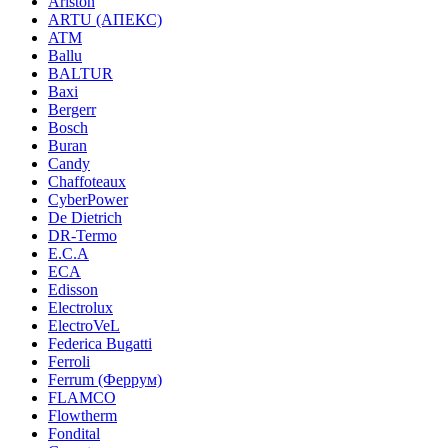
Ariston
ARTU (АПЕКС)
ATM
Ballu
BALTUR
Baxi
Bergerr
Bosch
Buran
Candy
Chaffoteaux
CyberPower
De Dietrich
DR-Termo
E.C.A
ECA
Edisson
Electrolux
ElectroVeL
Federica Bugatti
Ferroli
Ferrum (Феррум)
FLAMCO
Flowtherm
Fondital