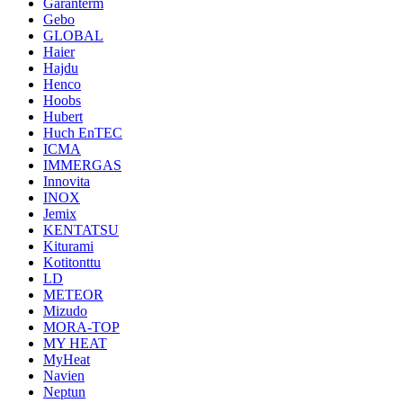
Garanterm
Gebo
GLOBAL
Haier
Hajdu
Henco
Hoobs
Hubert
Huch EnTEC
ICMA
IMMERGAS
Innovita
INOX
Jemix
KENTATSU
Kiturami
Kotitonttu
LD
METEOR
Mizudo
MORA-TOP
MY HEAT
MyHeat
Navien
Neptun