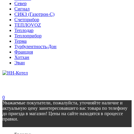
Север
Сигнал
СИКЗ (Газотрон-С)
Счетприбор
ТЕПЛОVOZ
Теплодар
Теплоприбор
Терма
Турбулентность-Дон
Франция
Хотхан
Эван
0
Уважаемые покупатели, пожалуйста, уточняйте наличие и
актуальную цену заинтересовавшего вас товара по телефону
до приезда в магазин! Цены на сайте находятся в процессе
правки.