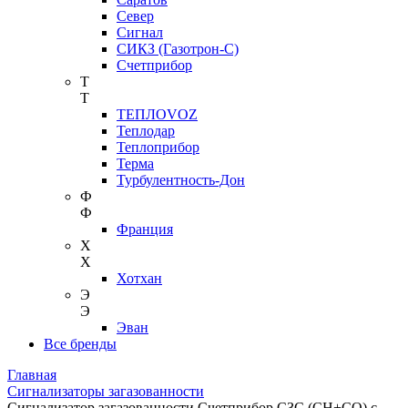
Север
Сигнал
СИКЗ (Газотрон-С)
Счетприбор
Т
Т
ТЕПЛОVOZ
Теплодар
Теплоприбор
Терма
Турбулентность-Дон
Ф
Ф
Франция
Х
Х
Хотхан
Э
Э
Эван
Все бренды
Главная
Сигнализаторы загазованности
Сигнализатор загазованности Счетприбор СЗС (СН+СО) c