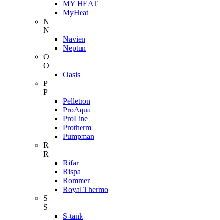
MY HEAT
MyHeat
N
N
Navien
Neptun
O
O
Oasis
P
P
Pelletron
ProAqua
ProLine
Protherm
Pumpman
R
R
Rifar
Rispa
Rommer
Royal Thermo
S
S
S-tank