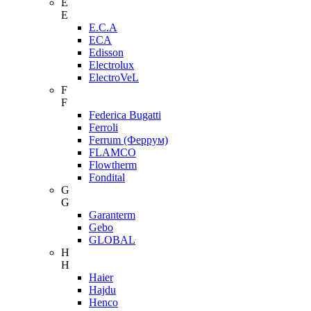
E
E
E.C.A
ECA
Edisson
Electrolux
ElectroVeL
F
F
Federica Bugatti
Ferroli
Ferrum (Феррум)
FLAMCO
Flowtherm
Fondital
G
G
Garanterm
Gebo
GLOBAL
H
H
Haier
Hajdu
Henco