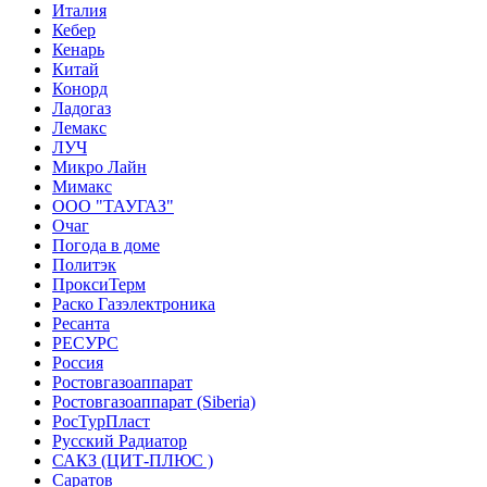
Италия
Кебер
Кенарь
Китай
Конорд
Ладогаз
Лемакс
ЛУЧ
Микро Лайн
Мимакс
ООО "ТАУГАЗ"
Очаг
Погода в доме
Политэк
ПроксиТерм
Раско Газэлектроника
Ресанта
РЕСУРС
Россия
Ростовгазоаппарат
Ростовгазоаппарат (Siberia)
РосТурПласт
Русский Радиатор
САКЗ (ЦИТ-ПЛЮС )
Саратов