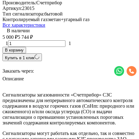
Производитель:
Счетприбор
Артикул:
23015
Тип сигнализатора:
бытовой
Контролируемый газ:
метан+угарный газ
Все характеристики
В наличии
5 000
5 744
₽
₽
1
1
В корзину
Купить в 1 клик
Заказать через:
Описание
Сигнализаторы загазованности «Счетприбор» СЗС
предназначены для непрерывного автоматического контроля
содержания в воздухе горючих газов (СnHm: природного или
сжиженного) и/или оксида углерода (СО) и выдачи
сигнализации о превышении установленных пороговых
значений содержания контролируемых компонентов.
Сигнализаторы могут работать как отдельно, так и совместно
с клапанами запорными газовыми КЗГ производства ЗАО