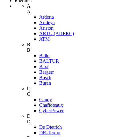
Бренды:
A
A
Arderia
Arideya
Ariston
ARTU (АПЕКС)
ATM
B
B
Ballu
BALTUR
Baxi
Bergerr
Bosch
Buran
C
C
Candy
Chaffoteaux
CyberPower
D
D
De Dietrich
DR-Termo