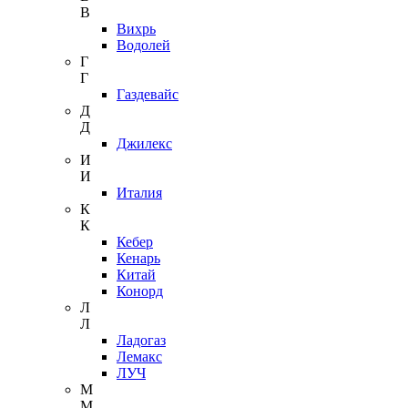
В
Вихрь
Водолей
Г
Г
Газдевайс
Д
Д
Джилекс
И
И
Италия
К
К
Кебер
Кенарь
Китай
Конорд
Л
Л
Ладогаз
Лемакс
ЛУЧ
М
М