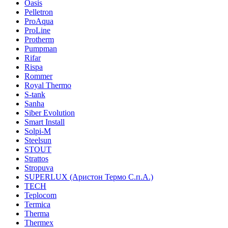
Oasis
Pelletron
ProAqua
ProLine
Protherm
Pumpman
Rifar
Rispa
Rommer
Royal Thermo
S-tank
Sanha
Siber Evolution
Smart Install
Solpi-M
Steelsun
STOUT
Strattos
Stropuva
SUPERLUX (Аристон Термо С.п.А.)
TECH
Teplocom
Termica
Therma
Thermex