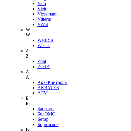
Vatti
Vieir
Viessmann
Vilterm
ViVat
W
W
WertRus
Wester
Z
Z
Zont
ZOTA
А
А
АкваКонтроль
АКВАТЕК
АТМ
Б
Б
Бастион
БелОМО
Бетар
Боринское
В